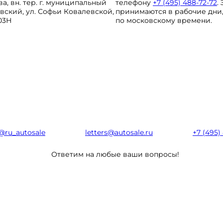
ква, вн. тер. г. муниципальный
телефону
+7 (495) 488-72-72
.
вский, ул. Софьи Ковалевской,
принимаются в рабочие дни, с
103Н
по московскому времени.
@ru_autosale
letters@autosale.ru
+7 (495)
Ответим на любые ваши вопросы!