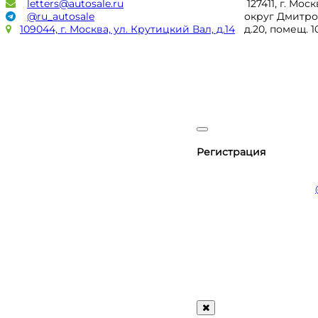
letters@autosale.ru
127411, г. Мос
@ru_autosale
округ Дмитро
109044, г. Москва, ул. Крутицкий Вал, д.14
д.20, помещ. 
Регистрация