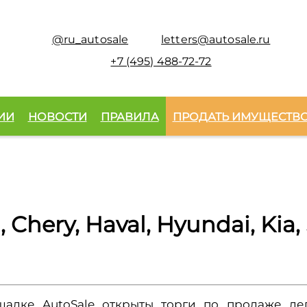
@ru_autosale
letters@autosale.ru
+7 (495) 488-72-72
ИИ
НОВОСТИ
ПРАВИЛА
ПРОДАТЬ ИМУЩЕСТВ
hery, Haval, Hyundai, Kia,
щадке AutoSale открыты торги по продаже ле