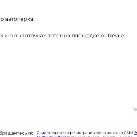
о автопарка.
жно в карточках лотов на площадке AutoSale.
1
бращайтесь по
Свидетельство о регистрации электронного СМИ
Э