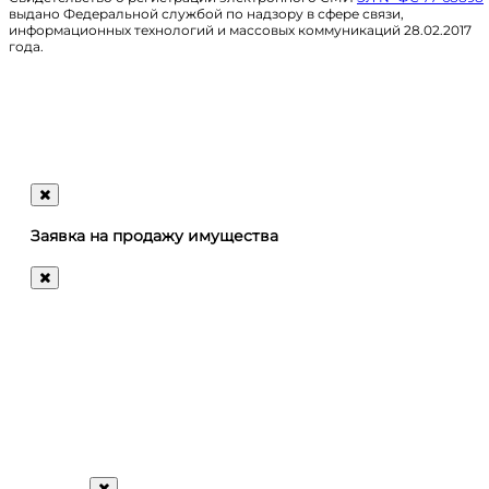
выдано Федеральной службой по надзору в сфере связи,
информационных технологий и массовых коммуникаций 28.02.2017
года.
Регистрация
@ru_autosale
letters@autosale.ru
Заявка на продажу имущества
+7 (495) 488-72-72
Ответим
на
любые
ваши
вопросы!