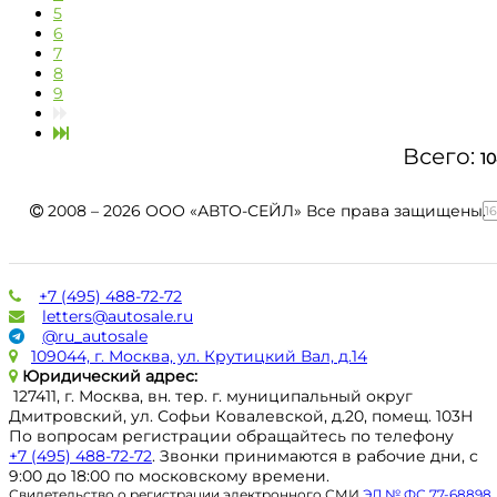
5
6
7
8
9
Всего:
1
2008 – 2026 ООО «АВТО-СЕЙЛ» Все права защищены.
1
+7 (495) 488-72-72
letters@autosale.ru
@ru_autosale
109044, г. Москва, ул. Крутицкий Вал, д.14
Юридический адрес:
127411, г. Москва, вн. тер. г. муниципальный округ
Дмитровский, ул. Софьи Ковалевской, д.20, помещ. 103Н
По вопросам регистрации обращайтесь по телефону
+7 (495) 488-72-72
. Звонки принимаются в рабочие дни, с
9:00 до 18:00 по московскому времени.
Свидетельство о регистрации электронного СМИ
ЭЛ № ФС 77-68898