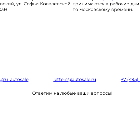
вский, ул. Софьи Ковалевской,
принимаются в рабочие дни, с
103Н
по московскому времени.
@ru_autosale
letters@autosale.ru
+7 (495)
Ответим на любые ваши вопросы!