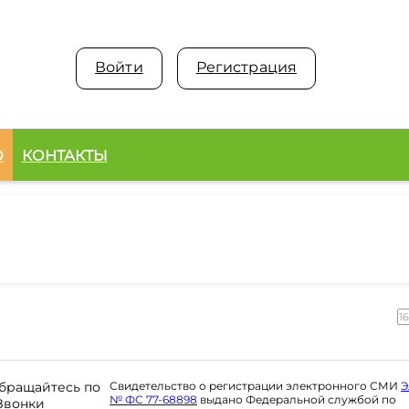
Войти
Регистрация
О
КОНТАКТЫ
1
бращайтесь по
Свидетельство о регистрации электронного СМИ
Э
№ ФС 77-68898
выдано Федеральной службой по
 Звонки