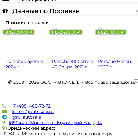
Данные по Поставке
Похожие поставки
9 026 374
.50
11 832 480
.00
6 820 110
.00
Porsche Cayenne,
Porsche 911 Carrera
Porsche Macan,
2024 г
4S Coupe, 2021 г
2023 г
2008 – 2026 ООО «АВТО-СЕЙЛ» Все права защищены.
1
+7 (495) 488-72-72
letters@autosale.ru
@ru_autosale
109044, г. Москва, ул. Крутицкий Вал, д.14
Юридический адрес:
127411, г. Москва, вн. тер. г. муниципальный округ