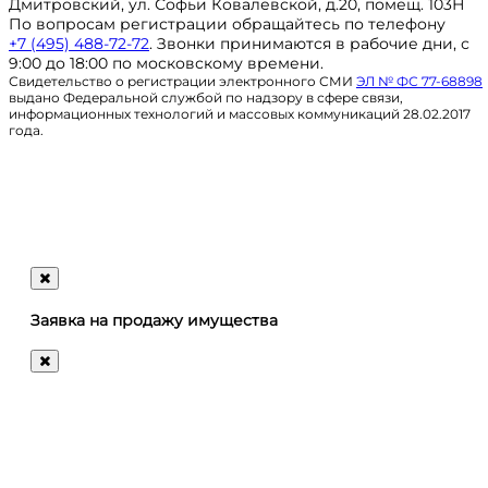
Дмитровский, ул. Софьи Ковалевской, д.20, помещ. 103Н
По вопросам регистрации обращайтесь по телефону
+7 (495) 488-72-72
. Звонки принимаются в рабочие дни, с
9:00 до 18:00 по московскому времени.
Свидетельство о регистрации электронного СМИ
ЭЛ № ФС 77-68898
выдано Федеральной службой по надзору в сфере связи,
информационных технологий и массовых коммуникаций 28.02.2017
года.
Регистрация
@ru_autosale
letters@autosale.ru
Заявка на продажу имущества
+7 (495) 488-72-72
Ответим
на
любые
ваши
вопросы!