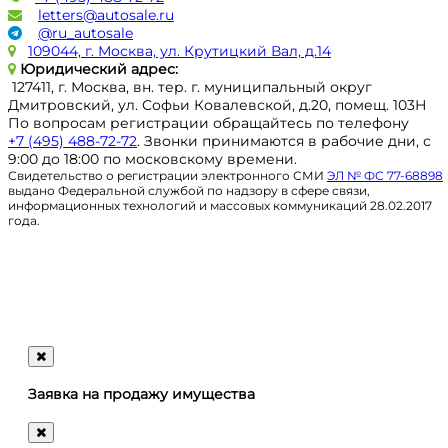
letters@autosale.ru
@ru_autosale
109044, г. Москва, ул. Крутицкий Вал, д.14
Юридический адрес:
127411, г. Москва, вн. тер. г. муниципальный округ
Дмитровский, ул. Софьи Ковалевской, д.20, помещ. 103Н
По вопросам регистрации обращайтесь по телефону
+7 (495) 488-72-72
. Звонки принимаются в рабочие дни, с
9:00 до 18:00 по московскому времени.
Свидетельство о регистрации электронного СМИ
ЭЛ № ФС 77-68898
выдано Федеральной службой по надзору в сфере связи,
информационных технологий и массовых коммуникаций 28.02.2017
года.
Регистрация
@ru_autosale
letters@autosale.ru
Заявка на продажу имущества
+7 (495) 488-72-72
Ответим