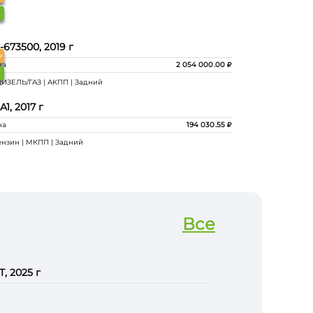
-673500, 2019 г
Ь
на
2 054 000
.00
ДИЗЕЛЬ/ГАЗ | АКПП | Задний
1, 2017 г
на
194 030
.55
ензин | МКПП | Задний
Все
, 2025 г