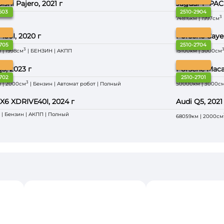
ishi Pajero, 2021 г
Jaguar F-PACE
603
2510-2904
3
74816км | 1997см
30I, 2020 г
Porsche Caye
705
2510-2704
3
 | 1998см
| БЕНЗИН | АКПП
15100км | 3000см
3, 2023 г
Porsche Maca
702
2510-2701
3
 | 2000см
| Бензин | Автомат робот | Полный
50000км | 3000с
6 XDRIVE40I, 2024 г
Audi Q5, 2021
 | Бензин | АКПП | Полный
68059км | 2000см