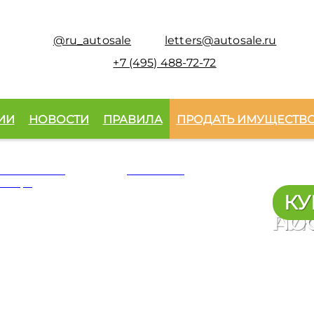
@ru_autosale
letters@autosale.ru
+7 (495) 488-72-72
Audi 
Kia K
Сити
ИИ
НОВОСТИ
ПРАВИЛА
ПРОДАТЬ ИМУЩЕСТВ
 «Онежский
VOLGABUS
актор»
УЧА
ЗА
Ау
КУ
АУ
ПО
идические
Для Партнёров