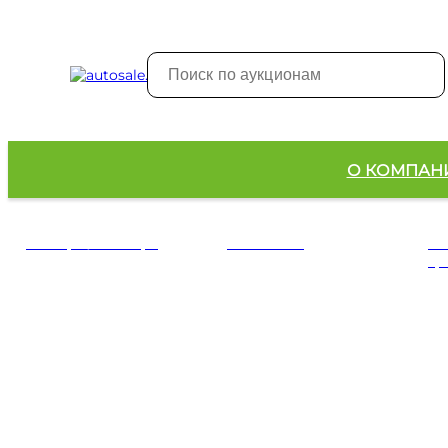
О КОМПАН
Импорт / Экспорт
Стоки ИЗТ
ОП
тр
Услуги
Продукты для
Юр