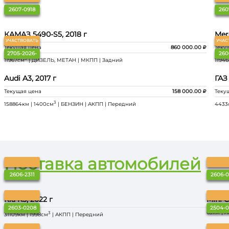
2607-0918
260
КАМАЗ 5490-S5, 2018 г
Mer
УЧАСТВОВАТЬ
УЧАС
Текущая цена
860 000
.00
Теку
2705-2026-
260
3
11967см
| ДИЗЕЛЬ, МЕТАН | МКПП | Задний
1194
022
Audi A3, 2017 г
ГАЗ
Текущая цена
158 000
.00
Теку
3
158864км | 1400см
| БЕНЗИН | АКПП | Передний
4433
Поставка автомобилей
2606-2311
2606-0
Kia K5, 2022 г
Mini C
2603-0208
2504-
65км | 
3
31109км | 1998см
| АКПП | Передний