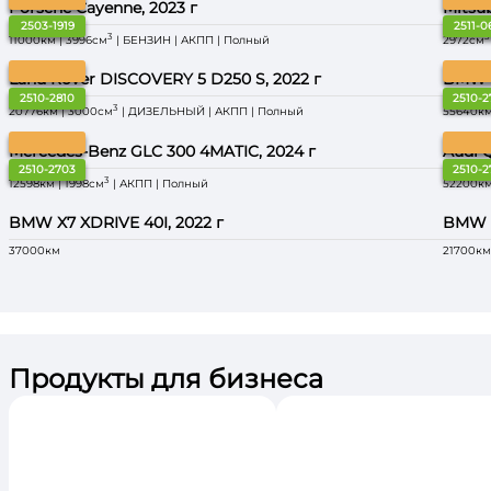
Porsche Cayenne, 2023 г
Mitsub
2503-1919
2511-0
3
3
11000км | 3996см
| БЕНЗИН | АКПП | Полный
2972см
Land Rover DISCOVERY 5 D250 S, 2022 г
BMW 4
2510-2810
2510-2
3
20776км | 3000см
| ДИЗЕЛЬНЫЙ | АКПП | Полный
55640км
Mercedes-Benz GLC 300 4MATIC, 2024 г
Audi Q
2510-2703
2510-2
3
12598км | 1998см
| АКПП | Полный
52200км
BMW X7 XDRIVE 40I, 2022 г
BMW X
37000км
21700км
Продукты для бизнеса