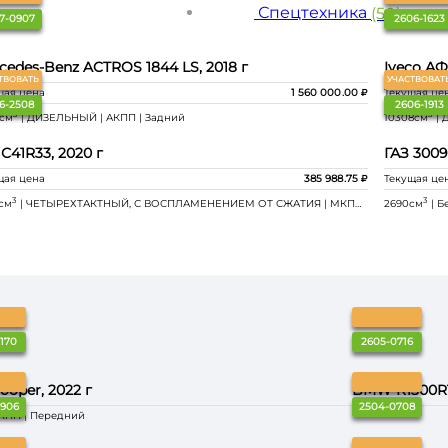
Спецтехника
(50)
7-0907
2606-1623
cedes-Benz ACTROS 1844 LS, 2018 г
Iveco АФ
ТВОВАТЬ
УЧАСТВОВАТ
щая цена
1 560 000
.00
Текущая це
6-2508
2606-1913
3
3
6см
| ДИЗЕЛЬНЫЙ | АКПП | Задний
10308см
| 
 С41R33, 2020 г
ГАЗ 3009A
щая цена
385 988
.75
Текущая це
3
3
см
| ЧЕТЫРЕХТАКТНЫЙ, С ВОСПЛАМЕНЕНИЕМ ОТ СЖАТИЯ | МКПП | Задний
2690см
| Б
170
2605-0716
ooper, 2022 г
BMW R1300RT
0906
2504-0708
АКПП | Передний