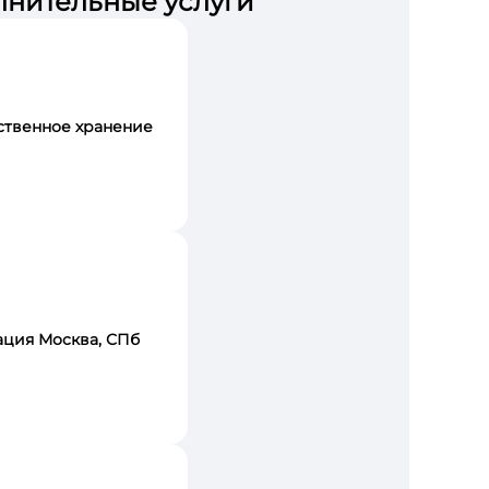
нительные услуги
ственное хранение
ация Москва, СПб