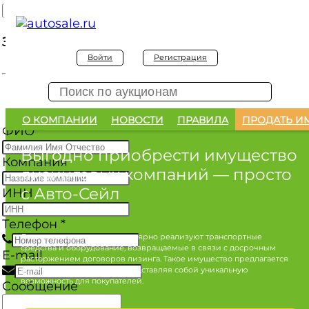
Заявка на покупку
Войти
Регистрация
Заявка на покупку изъятого а/м
О КОМПАНИИ
НОВОСТИ
ПРАВИЛА
ПРОДАТЬ И
ФИО
*
Выгодно приобрести имущество
Компания
лизинговых компаний
— просто
с Авто-Сейл
ИНН
Телефон
*
Лизинговые компании регулярно реализуют транспортные
средства и оборудование, возвращаемые в связи с досрочным
E-mail
расторжением договоров лизинга. Такое имущество предлагается
по конкурентным ценам, представляя собой уникальную
возможность для покупателей.
Сообщение