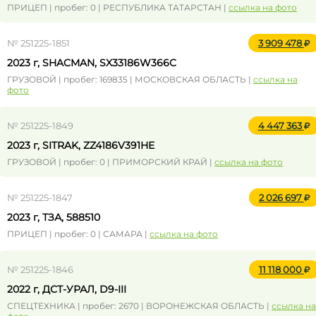
ПРИЦЕП | пробег: 0 | РЕСПУБЛИКА ТАТАРСТАН |
ссылка на фото
№ 251225-1851
3 909 478
2023 г, SHACMAN, SX33186W366C
ГРУЗОВОЙ | пробег: 169835 | МОСКОВСКАЯ ОБЛАСТЬ |
ссылка на
фото
№ 251225-1849
4 447 363
2023 г, SITRAK, ZZ4186V391HE
ГРУЗОВОЙ | пробег: 0 | ПРИМОРСКИЙ КРАЙ |
ссылка на фото
№ 251225-1847
2 026 697
2023 г, ТЗА, 588510
ПРИЦЕП | пробег: 0 | САМАРА |
ссылка на фото
№ 251225-1846
11 118 000
2022 г, ДСТ-УРАЛ, D9-III
СПЕЦТЕХНИКА | пробег: 2670 | ВОРОНЕЖСКАЯ ОБЛАСТЬ |
ссылка на