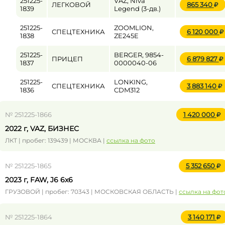
251225-
VAZ, Niva
ЛЕГКОВОЙ
865 340
1839
Legend (3-дв.)
251225-
ZOOMLION,
СПЕЦТЕХНИКА
6 120 000
1838
ZE245E
251225-
BERGER, 9854-
ПРИЦЕП
6 879 827
1837
0000040-06
251225-
LONKING,
СПЕЦТЕХНИКА
3 883 140
1836
CDM312
№ 251225-1866
1 420 000
2022 г, VAZ, БИЗНЕС
ЛКТ | пробег: 139439 | МОСКВА |
ссылка на фото
№ 251225-1865
5 352 650
2023 г, FAW, J6 6x6
ГРУЗОВОЙ | пробег: 70343 | МОСКОВСКАЯ ОБЛАСТЬ |
ссылка на фот
№ 251225-1864
3 140 171