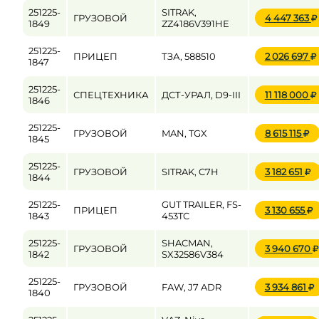
251225-
SITRAK,
ГРУЗОВОЙ
4 447 363
1849
ZZ4186V391HE
251225-
ПРИЦЕП
ТЗА, 588510
2 026 697
1847
251225-
СПЕЦТЕХНИКА
ДСТ-УРАЛ, D9-III
11 118 000
1846
251225-
ГРУЗОВОЙ
MAN, TGX
8 615 115
1845
251225-
ГРУЗОВОЙ
SITRAK, C7H
3 182 651
1844
251225-
GUT TRAILER, FS-
ПРИЦЕП
3 130 655
1843
453TC
251225-
SHACMAN,
ГРУЗОВОЙ
3 940 670
1842
SX32586V384
251225-
ГРУЗОВОЙ
FAW, J7 ADR
3 934 861
1840