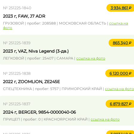
№ 251225-1840
3 934 861
2023 г, FAW, J7 ADR
ГРУЗОВОЙ | пробег: 208588 | МОСКОВСКАЯ ОБЛАСТЬ |
ссылка на
фото
№ 251225-1839
865 340
2023 г, VAZ, Niva Legend (3-дв.)
ЛЕГКОВОЙ | пробег: 25407 | САМАРА |
ссылка на фото
№ 251225-1838
6 120 000
2022 г, ZOOMLION, ZE245E
СПЕЦТЕХНИКА | пробег: 5757 | ПРИМОРСКИЙ КРАЙ |
ссылка на фото
№ 251225-1837
6 879 827
2024 г, BERGER, 9854-0000040-06
ПРИЦЕП | пробег: 0 | КРАСНОЯРСКИЙ КРАЙ |
ссылка на фото