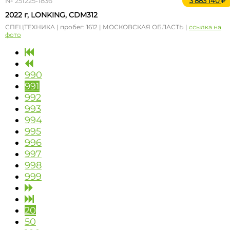
№ 251225-1836
3 883 140
2022 г, LONKING, CDM312
СПЕЦТЕХНИКА | пробег: 1612 | МОСКОВСКАЯ ОБЛАСТЬ |
ссылка на
фото
990
991
992
993
994
995
996
997
998
999
20
50