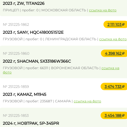
2023 г, ZW, TITAN226
ПРИЦЕП | пробег: 0 | МОСКОВСКАЯ ОБЛАСТЬ |
ссылка на фото
№ 251225-1862
2 111 103
2023 г, SANY, HQC41800S1S12E
ГРУЗОВОЙ | пробег: 0 | ЛЕНИНГРАДСКАЯ ОБЛАСТЬ |
ссылка на фото
№ 251225-1860
4 398 162
2022 г, SHACMAN, SX33186W366C
ГРУЗОВОЙ | пробег: 66311 | ВОРОНЕЖСКАЯ ОБЛАСТЬ |
ссылка на
фото
№ 251225-1859
3 474 733
2023 г, KAMAZ, M1945
ГРУЗОВОЙ | пробег: 235687 | САМАРА |
ссылка на фото
№ 251225-1853
3 454 188
2024 г, НОВТРАК, SP-345PR