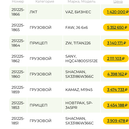
Номер
Категория
Марка, Модель
Цена
от
до
251225-
ЛКТ
VAZ, БИЗНЕС
1 420 000
1866
251225-
ГРУЗОВОЙ
FAW, J6 6x6
5 352 650
Цена
1865
от
до
251225-
ПРИЦЕП
ZW, TITAN226
3 140 171
1864
251225-
SANY,
ГРУЗОВОЙ
2 111 103
1862
HQC41800S1S12E
251225-
SHACMAN,
ГРУЗОВОЙ
4 398 162
1860
SX33186W366C
251225-
ГРУЗОВОЙ
KAMAZ, M1945
3 474 733
1859
251225-
НОВТРАК, SP-
ПРИЦЕП
3 454 188
1853
345PR
251225-
SHACMAN,
ГРУЗОВОЙ
3 909 478
1851
SX33186W366C