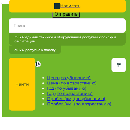
Написать
Отправить
Категория
Все категории
35 387 единиц техники и оборудования доступны к поиску и
фильтрации
Марка
35 387 доступно к поиску
Все марки
Модель
Сначала выберите марку
Цена (по убыванию)
Цена (по возрастанию)
Найти
Город / регион
Год (по убыванию)
Год (по возрастанию)
Все города
Пробег (км) (по убыванию)
Пробег (км) (по возрастанию)
Год
от
до
Пробег / Наработка