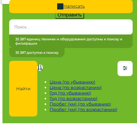
Написать
Отправить
Категория
Все категории
35 387 единиц техники и оборудования доступны к поиску и
фильтрации
Марка
35 387 доступно к поиску
Все марки
Модель
Сначала выберите марку
Цена (по убыванию)
Цена (по возрастанию)
Найти
Город / регион
Год (по убыванию)
Год (по возрастанию)
Все города
Пробег (км) (по убыванию)
Пробег (км) (по возрастанию)
Год
от
до
Пробег / Наработка