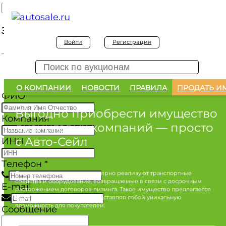
Заявка на покупку
Войти
Регистрация
Заявка на покупку изъятого а/м
О КОМПАНИИ
НОВОСТИ
ПРАВИЛА
ПРОДАТЬ И
ФИО
*
Выгодно приобрести имущество
Компания
лизинговых компаний
— просто
с Авто-Сейл
ИНН
Телефон
*
Лизинговые компании регулярно реализуют транспортные
средства и оборудование, возвращаемые в связи с досрочным
E-mail
расторжением договоров лизинга. Такое имущество предлагается
по конкурентным ценам, представляя собой уникальную
возможность для покупателей.
Сообщение