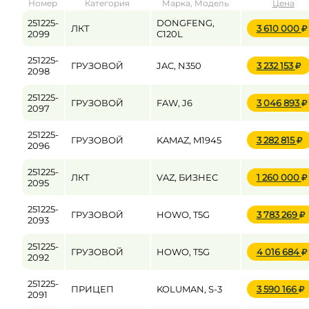
Номер
Категория
Марка, Модель
Цена
от
до
251225-
DONGFENG,
ЛКТ
3 610 000
2099
C120L
251225-
ГРУЗОВОЙ
JAC, N350
3 232 153
Цена
2098
от
до
251225-
ГРУЗОВОЙ
FAW, J6
3 046 893
2097
251225-
ГРУЗОВОЙ
KAMAZ, M1945
3 282 815
2096
251225-
ЛКТ
VAZ, БИЗНЕС
1 260 000
2095
251225-
ГРУЗОВОЙ
HOWO, T5G
3 783 269
2093
251225-
ГРУЗОВОЙ
HOWO, T5G
4 016 684
2092
251225-
ПРИЦЕП
KOLUMAN, S-3
3 590 166
2091