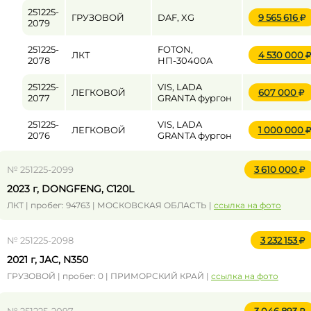
251225-
ГРУЗОВОЙ
DAF, XG
9 565 616
2079
251225-
FOTON,
ЛКТ
4 530 000
2078
НП-30400A
251225-
VIS, LADA
ЛЕГКОВОЙ
607 000
2077
GRANTA фургон
251225-
VIS, LADA
ЛЕГКОВОЙ
1 000 000
2076
GRANTA фургон
№ 251225-2099
3 610 000
2023 г, DONGFENG, C120L
ЛКТ | пробег: 94763 | МОСКОВСКАЯ ОБЛАСТЬ |
ссылка на фото
№ 251225-2098
3 232 153
2021 г, JAC, N350
ГРУЗОВОЙ | пробег: 0 | ПРИМОРСКИЙ КРАЙ |
ссылка на фото