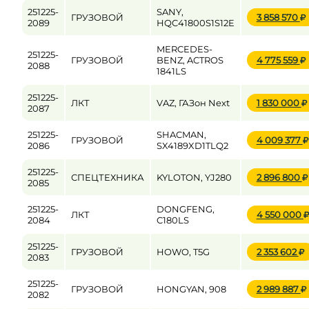
251225-
SANY,
ГРУЗОВОЙ
3 858 570
2089
HQC41800S1S12E
MERCEDES-
251225-
ГРУЗОВОЙ
BENZ, ACTROS
4 775 559
2088
1841LS
251225-
ЛКТ
VAZ, ГАЗон Next
1 830 000
2087
251225-
SHACMAN,
ГРУЗОВОЙ
4 009 377
2086
SX4189XD1TLQ2
251225-
СПЕЦТЕХНИКА
KYLOTON, YJ280
2 896 800
2085
251225-
DONGFENG,
ЛКТ
4 550 000
2084
C180LS
251225-
ГРУЗОВОЙ
HOWO, T5G
2 353 602
2083
251225-
ГРУЗОВОЙ
HONGYAN, 908
2 989 887
2082