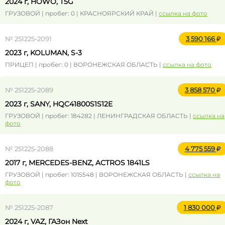
2024 г, HOWO, T5G
ГРУЗОВОЙ | пробег: 0 | КРАСНОЯРСКИЙ КРАЙ |
ссылка на фото
№ 251225-2091
3 590 166
2023 г, KOLUMAN, S-3
ПРИЦЕП | пробег: 0 | ВОРОНЕЖСКАЯ ОБЛАСТЬ |
ссылка на фото
№ 251225-2089
3 858 570
2023 г, SANY, HQC41800S1S12E
ГРУЗОВОЙ | пробег: 184282 | ЛЕНИНГРАДСКАЯ ОБЛАСТЬ |
ссылка на
фото
№ 251225-2088
4 775 559
2017 г, MERCEDES-BENZ, ACTROS 1841LS
ГРУЗОВОЙ | пробег: 1015548 | ВОРОНЕЖСКАЯ ОБЛАСТЬ |
ссылка на
фото
№ 251225-2087
1 830 000
2024 г, VAZ, ГАЗон Next