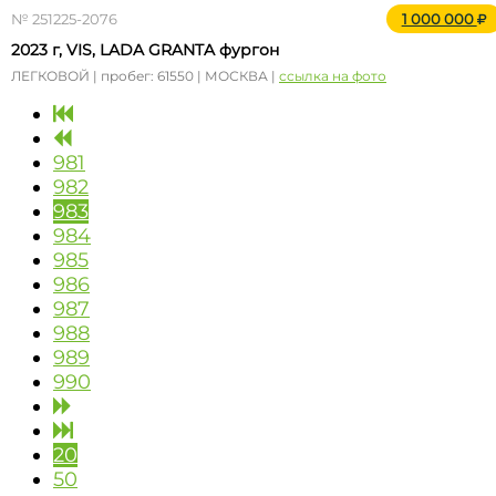
№ 251225-2076
1 000 000
2023 г, VIS, LADA GRANTA фургон
ЛЕГКОВОЙ | пробег: 61550 | МОСКВА |
ссылка на фото
981
982
983
984
985
986
987
988
989
990
20
50