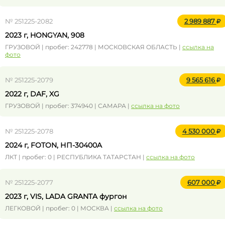
№ 251225-2082
2 989 887
2023 г, HONGYAN, 908
ГРУЗОВОЙ | пробег: 242778 | МОСКОВСКАЯ ОБЛАСТЬ |
ссылка на
фото
№ 251225-2079
9 565 616
2022 г, DAF, XG
ГРУЗОВОЙ | пробег: 374940 | САМАРА |
ссылка на фото
№ 251225-2078
4 530 000
2024 г, FOTON, НП-30400A
ЛКТ | пробег: 0 | РЕСПУБЛИКА ТАТАРСТАН |
ссылка на фото
№ 251225-2077
607 000
2023 г, VIS, LADA GRANTA фургон
ЛЕГКОВОЙ | пробег: 0 | МОСКВА |
ссылка на фото