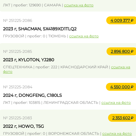
ЛКТ | пробег: 129690 | САМАРА |
ссылка на фото
№ 251225-2086
4 009 377
2023 г, SHACMAN, SX4189XD1TLQ2
ГРУЗОВОЙ | пробег: 0 | ТЮМЕНЬ |
ссылка на фото
№ 251225-2085
2 896 800
2023 г, KYLOTON, YJ280
СПЕЦТЕХНИКА | пробег: 222 | КРАСНОДАРСКИЙ КРАЙ |
ссылка на
фото
№ 251225-2084
4 550 000
2024 г, DONGFENG, C180LS
ЛКТ | пробег: 103815 | ЛЕНИНГРАДСКАЯ ОБЛАСТЬ |
ссылка на фото
№ 251225-2083
2 353 602
2022 г, HOWO, T5G
ГРУЗОВОЙ | пробег: 0 | ВОРОНЕЖСКАЯ ОБЛАСТЬ |
ссылка на фото