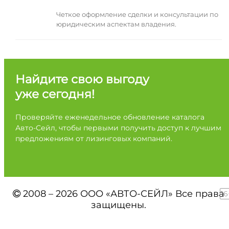
Четкое оформление сделки и консультации по
юридическим аспектам владения.
Найдите свою выгоду
уже сегодня!
Проверяйте еженедельное обновление каталога
Авто-Сейл, чтобы первыми получить доступ к лучшим
предложениям от лизинговых компаний.
2008 – 2026 ООО «АВТО-СЕЙЛ» Все права
16
защищены.