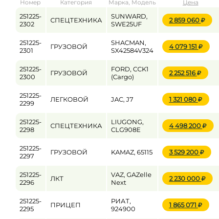
Номер
Категория
Марка, Модель
Цена
от
до
251225-
SUNWARD,
СПЕЦТЕХНИКА
2 859 060
2302
SWE25UF
251225-
SHACMAN,
ГРУЗОВОЙ
4 079 151
Цена
2301
SX42584V324
от
до
251225-
FORD, CCK1
ГРУЗОВОЙ
2 252 516
2300
(Cargo)
251225-
ЛЕГКОВОЙ
JAC, J7
1 321 080
2299
251225-
LIUGONG,
СПЕЦТЕХНИКА
4 498 200
2298
CLG908E
251225-
ГРУЗОВОЙ
KAMAZ, 65115
3 529 200
2297
251225-
VAZ, GAZelle
ЛКТ
2 230 000
2296
Next
251225-
РИАТ,
ПРИЦЕП
1 865 071
2295
924900