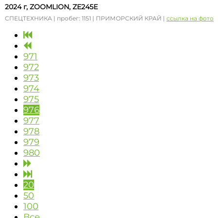
2024 г, ZOOMLION, ZE245E
СПЕЦТЕХНИКА | пробег: 1151 | ПРИМОРСКИЙ КРАЙ |
ссылка на фото
971
972
973
974
975
976
977
978
979
980
20
50
100
Все