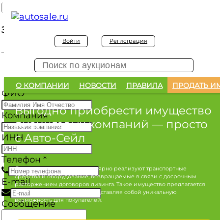
Заявка на покупку
Войти
Регистрация
Заявка на покупку изъятого а/м
О КОМПАНИИ
НОВОСТИ
ПРАВИЛА
ПРОДАТЬ И
ФИО
*
Выгодно приобрести имущество
Компания
лизинговых компаний
— просто
с Авто-Сейл
ИНН
Телефон
*
Лизинговые компании регулярно реализуют транспортные
средства и оборудование, возвращаемые в связи с досрочным
E-mail
расторжением договоров лизинга. Такое имущество предлагается
по конкурентным ценам, представляя собой уникальную
возможность для покупателей.
Сообщение