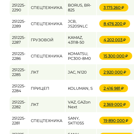
251225-
BORUS, BR-
СПЕЦТЕХНИКА
3 175 260
2290
825
251225-
JCB,
СПЕЦТЕХНИКА
8 476 200
2289
JS205NLC
251225-
KAMAZ,
ГРУЗОВОЙ
4 202 003
2287
43118-50
251225-
KOMATSU,
СПЕЦТЕХНИКА
15 300 000
2286
PC300-8M0
251225-
ЛКТ
JAC, N120
2 920 000
2285
251225-
ПРИЦЕП
KOLUMAN, S
2 416 981
2284
251225-
VAZ, GAZon
ЛКТ
2 369 000
2282
Next
251225-
SANY,
СПЕЦТЕХНИКА
19 890 000
2281
SKT105S