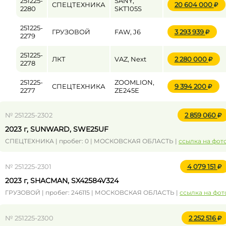
251225-
SANY,
СПЕЦТЕХНИКА
20 604 000
2280
SKT105S
251225-
ГРУЗОВОЙ
FAW, J6
3 293 939
2279
251225-
ЛКТ
VAZ, Next
2 280 000
2278
251225-
ZOOMLION,
СПЕЦТЕХНИКА
9 394 200
2277
ZE245E
№ 251225-2302
2 859 060
2023 г, SUNWARD, SWE25UF
СПЕЦТЕХНИКА | пробег: 0 | МОСКОВСКАЯ ОБЛАСТЬ |
ссылка на фот
№ 251225-2301
4 079 151
2023 г, SHACMAN, SX42584V324
ГРУЗОВОЙ | пробег: 246115 | МОСКОВСКАЯ ОБЛАСТЬ |
ссылка на фот
№ 251225-2300
2 252 516