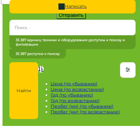
Написать
Отправить
Категория
Все категории
35 387 единиц техники и оборудования доступны к поиску и
фильтрации
Марка
35 387 доступно к поиску
Все марки
Модель
Сначала выберите марку
Цена (по убыванию)
Цена (по возрастанию)
Найти
Город / регион
Год (по убыванию)
Год (по возрастанию)
Все города
Пробег (км) (по убыванию)
Пробег (км) (по возрастанию)
Год
от
до
Пробег / Наработка