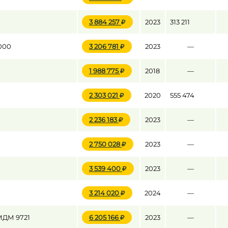
3 884 257
2023
313 211
000
3 206 781
2023
—
1 988 775
2018
—
2 303 021
2020
555 474
2 236 183
2023
—
2 750 028
2023
—
3 539 400
2023
—
3 214 020
2024
—
ДМ 9721
6 205 166
2023
—