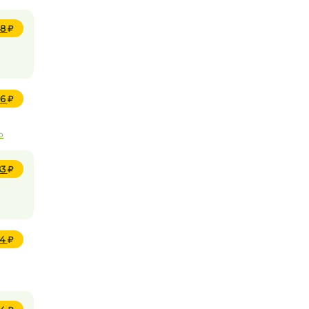
58
96
о
83
04