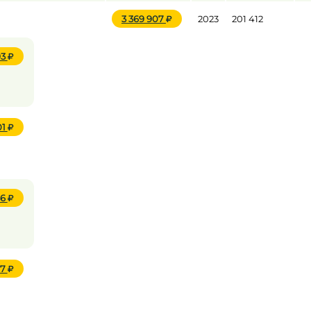
3 369 907
2023
201 412
93
01
56
67