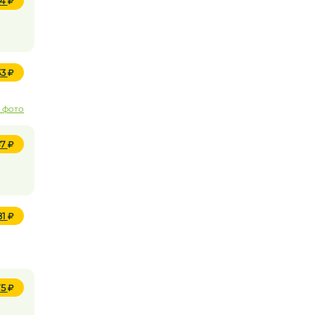
24
33
 фото
57
81
75