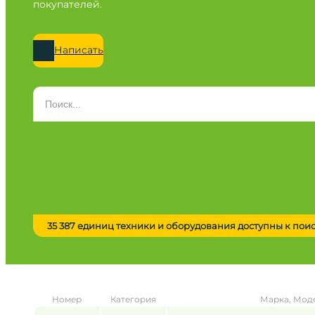
покупателей.
Написать
Категория
Все категории
Марка
Все марки
Модель
Сначала выберите марку
35 387 единиц техники и оборудования доступны к пои
Город / регион
Все города
Год
Номер
Категория
Марка, Мод
от