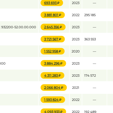
693 693
2023
—
3 881 801
2022
295 185
до
932200-52.00.00.000
2 645 356
2023
—
до
3 721 567
2023
363 553
1 552 958
2020
—
000
3 884 296
2023
—
4 311 283
2023
174 572
2 066 804
2021
—
1 593 824
2022
—
4 093 933
2022
192 489