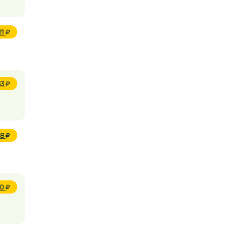
21
83
28
00