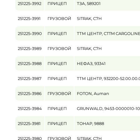
251225-3992
ПРИЦЕП
ТЗА, 589201
Пробег / Наработка
251225-3991
ГРУЗОВОЙ
SITRAK, C7H
от
251225-3990
ПРИЦЕП
ТТМ ЦЕНТР, CTTM CARGOLINE 
Цена
от
251225-3989
ГРУЗОВОЙ
SITRAK, C7H
251225-3988
ПРИЦЕП
НЕФАЗ, 93341
251225-3987
ПРИЦЕП
ТТМ ЦЕНТР, 932200-52.00.00.
251225-3986
ГРУЗОВОЙ
FOTON, Auman
251225-3984
ПРИЦЕП
GRUNWALD, 9453-0000010-10
251225-3981
ПРИЦЕП
ТОНАР, 9888
251225-3980
ГРУЗОВОЙ
SITRAK, C7H