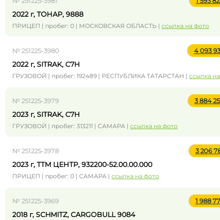
№ 251225-3981
1 593 8
2022 г, ТОНАР, 9888
ПРИЦЕП | пробег: 0 | МОСКОВСКАЯ ОБЛАСТЬ |
ссылка на фото
№ 251225-3980
4 093 9
2022 г, SITRAK, C7H
ГРУЗОВОЙ | пробег: 192489 | РЕСПУБЛИКА ТАТАРСТАН |
ссылка на
№ 251225-3979
3 884 2
2023 г, SITRAK, C7H
ГРУЗОВОЙ | пробег: 313211 | САМАРА |
ссылка на фото
№ 251225-3978
3 206 7
2023 г, ТТМ ЦЕНТР, 932200-52.00.00.000
ПРИЦЕП | пробег: 0 | САМАРА |
ссылка на фото
№ 251225-3969
1 988 7
2018 г, SCHMITZ, CARGOBULL 9084