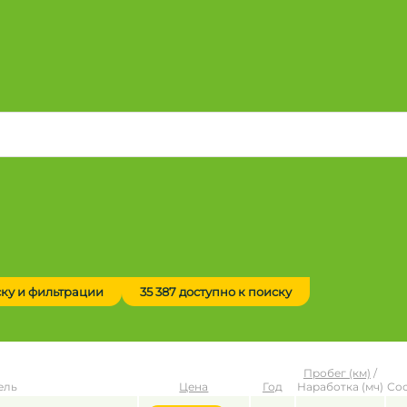
ску и фильтрации
35 387 доступно к поиску
Пробег (км)
/
ель
Цена
Год
Наработка (мч)
Со
до