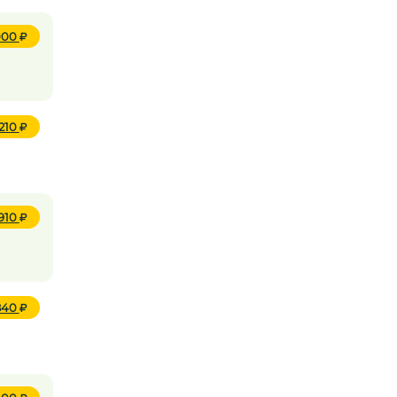
000
 210
 910
 840