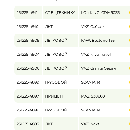
251225-4911
СПЕЦТЕХНИКА
LONKING, CDM6035
251225-4910
ЛКТ
VAZ, Соболь
251225-4909
ЛЕГКОВОЙ
FAW, Bestune T55
251225-4904
ЛЕГКОВОЙ
VAZ, Niva Travel
251225-4900
ЛЕГКОВОЙ
VAZ, Granta Седан
251225-4899
ГРУЗОВОЙ
SCANIA, R
251225-4897
ПРИЦЕП
MAZ, 938660
251225-4896
ГРУЗОВОЙ
SCANIA, P
251225-4895
ЛКТ
VAZ, Next