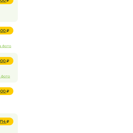
400
400
а фото
 200
 фото
000
 714