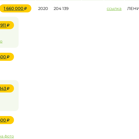
1 660 000
2020
204 139
ссылка
ЛЕНИ
 911
то
 600
 343
 600
на фото