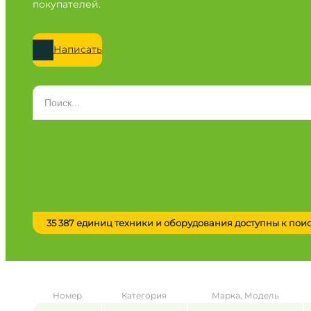
покупателей.
Написать
Категория
Все категории
Марка
Все марки
Модель
Сначала выберите марку
35 387 единиц техники и оборудования доступны к пои
Город / регион
Все города
Год
Номер
Категория
Марка, Модель
от