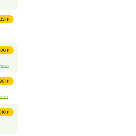
 351
000
 фото
 981
фото
 010