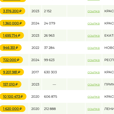
3 376 200
2023
2 152
ссылка
КРАС
1 360 000
2024
24 079
ссылка
КРАС
1 695 714
2023
26 963
ссылка
ЕКАТ
946 351
2022
37 284
ссылка
НОВ
722 000
2024
99 623
ссылка
РЕСП
9 201 981
2017
630 303
ссылка
КРАС
157 010
2023
—
ссылка
ПРИ
10 100 473
2020
606 875
ссылка
КРАС
1 620 000
2020
212 888
ссылка
ЛЕНИ