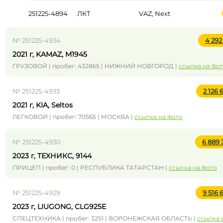
251225-4894
ЛКТ
VAZ, Next
№ 251225-4934
4 292
2021 г, KAMAZ, M1945
ГРУЗОВОЙ | пробег: 432865 | НИЖНИЙ НОВГОРОД |
ссылка на фо
№ 251225-4933
2 126
2021 г, KIA, Seltos
ЛЕГКОВОЙ | пробег: 70565 | МОСКВА |
ссылка на фото
№ 251225-4930
6 889
2023 г, ТЕХНИКС, 9144
ПРИЦЕП | пробег: 0 | РЕСПУБЛИКА ТАТАРСТАН |
ссылка на фото
№ 251225-4929
9 516
2023 г, LIUGONG, CLG925E
СПЕЦТЕХНИКА | пробег: 3251 | ВОРОНЕЖСКАЯ ОБЛАСТЬ |
ссылка 