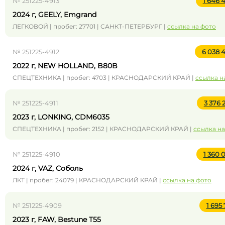
№ 251225-4913
1 646 
2024 г, GEELY, Emgrand
ЛЕГКОВОЙ | пробег: 27701 | САНКТ-ПЕТЕРБУРГ |
ссылка на фото
№ 251225-4912
6 038 
2022 г, NEW HOLLAND, B80B
СПЕЦТЕХНИКА | пробег: 4703 | КРАСНОДАРСКИЙ КРАЙ |
ссылка н
№ 251225-4911
3 376
2023 г, LONKING, CDM6035
СПЕЦТЕХНИКА | пробег: 2152 | КРАСНОДАРСКИЙ КРАЙ |
ссылка на
№ 251225-4910
1 360 
2024 г, VAZ, Соболь
ЛКТ | пробег: 24079 | КРАСНОДАРСКИЙ КРАЙ |
ссылка на фото
№ 251225-4909
1 695
2023 г, FAW, Bestune T55