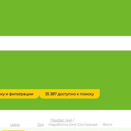
ску и фильтрации
35 387 доступно к поиску
Пробег (км)
/
Цена
Год
Наработка (мч)
Состояние
Фото
до