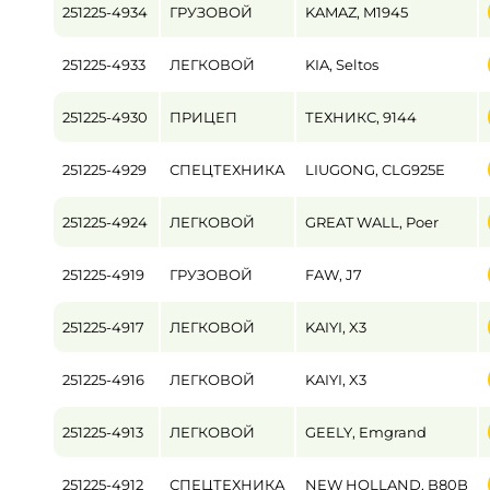
251225-4934
ГРУЗОВОЙ
KAMAZ, M1945
Пробег / Наработка
251225-4933
ЛЕГКОВОЙ
KIA, Seltos
от
251225-4930
ПРИЦЕП
ТЕХНИКС, 9144
Цена
от
251225-4929
СПЕЦТЕХНИКА
LIUGONG, CLG925E
251225-4924
ЛЕГКОВОЙ
GREAT WALL, Poer
251225-4919
ГРУЗОВОЙ
FAW, J7
251225-4917
ЛЕГКОВОЙ
KAIYI, X3
251225-4916
ЛЕГКОВОЙ
KAIYI, X3
251225-4913
ЛЕГКОВОЙ
GEELY, Emgrand
251225-4912
СПЕЦТЕХНИКА
NEW HOLLAND, B80B