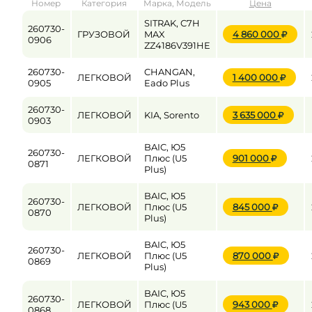
Номер
Категория
Марка, Модель
Цена
от
до
SITRAK, C7H
260730-
ГРУЗОВОЙ
MAX
4 860 000
0906
ZZ4186V391HE
Цена
260730-
CHANGAN,
ЛЕГКОВОЙ
1 400 000
0905
Eado Plus
от
до
260730-
ЛЕГКОВОЙ
KIA, Sorento
3 635 000
0903
BAIC, Ю5
260730-
ЛЕГКОВОЙ
Плюс (U5
901 000
0871
Plus)
BAIC, Ю5
260730-
ЛЕГКОВОЙ
Плюс (U5
845 000
0870
Plus)
BAIC, Ю5
260730-
ЛЕГКОВОЙ
Плюс (U5
870 000
0869
Plus)
BAIC, Ю5
260730-
ЛЕГКОВОЙ
Плюс (U5
943 000
0868