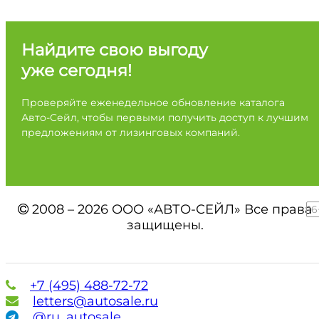
Найдите свою выгоду
уже сегодня!
Проверяйте еженедельное обновление каталога
Авто-Сейл, чтобы первыми получить доступ к лучшим
предложениям от лизинговых компаний.
2008 – 2026 ООО «АВТО-СЕЙЛ» Все права
16
защищены.
+7 (495) 488-72-72
letters@autosale.ru
@ru_autosale