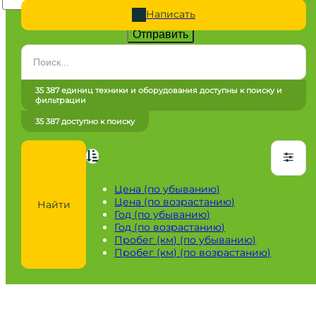
Написать
Отправить
Категория
Все категории
35 387 единиц техники и оборудования доступны к поиску и
фильтрации
Марка
35 387 доступно к поиску
Все марки
Модель
Сначала выберите марку
Цена (по убыванию)
Цена (по возрастанию)
Найти
Город / регион
Год (по убыванию)
Год (по возрастанию)
Все города
Пробег (км) (по убыванию)
Пробег (км) (по возрастанию)
Год
от
до
Пробег / Наработка