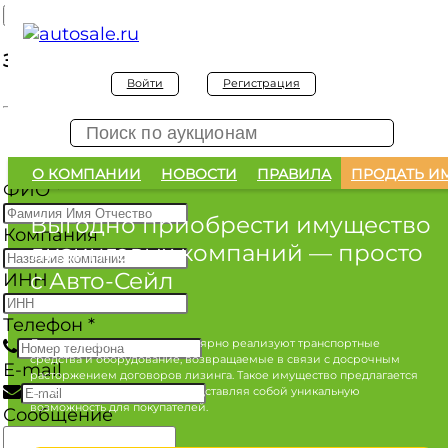
Заявка на покупку
Войти
Регистрация
Заявка на покупку изъятого а/м
О КОМПАНИИ
НОВОСТИ
ПРАВИЛА
ПРОДАТЬ И
ФИО
*
Выгодно приобрести имущество
Компания
лизинговых компаний
— просто
с Авто-Сейл
ИНН
Телефон
*
Лизинговые компании регулярно реализуют транспортные
средства и оборудование, возвращаемые в связи с досрочным
E-mail
расторжением договоров лизинга. Такое имущество предлагается
по конкурентным ценам, представляя собой уникальную
возможность для покупателей.
Сообщение