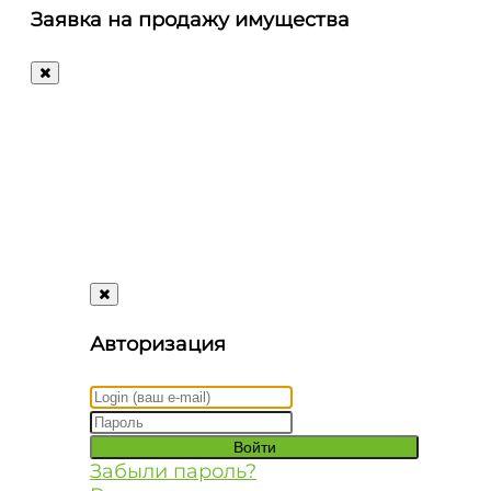
letters@autosale.ru
Заявка на продажу имущества
+7 (495) 488-72-72
Ответим
на
любые
ваши
вопросы!
Авторизация
Забыли пароль?