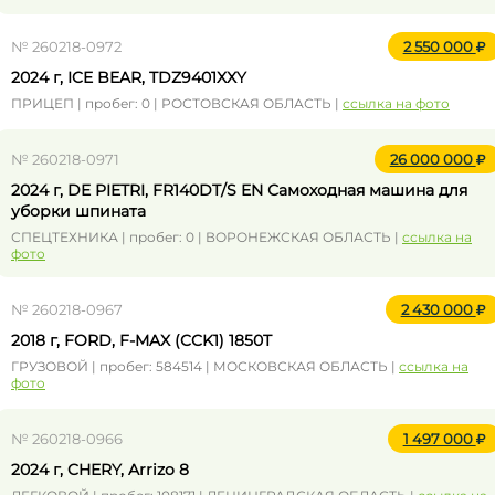
№ 260218-0972
2 550 000
2024 г, ICE BEAR, TDZ9401XXY
ПРИЦЕП | пробег: 0 | РОСТОВСКАЯ ОБЛАСТЬ |
ссылка на фото
№ 260218-0971
26 000 000
2024 г, DE PIETRI, FR140DT/S EN Самоходная машина для
уборки шпината
СПЕЦТЕХНИКА | пробег: 0 | ВОРОНЕЖСКАЯ ОБЛАСТЬ |
ссылка на
фото
№ 260218-0967
2 430 000
2018 г, FORD, F-MAX (CCK1) 1850T
ГРУЗОВОЙ | пробег: 584514 | МОСКОВСКАЯ ОБЛАСТЬ |
ссылка на
фото
№ 260218-0966
1 497 000
2024 г, CHERY, Arrizo 8