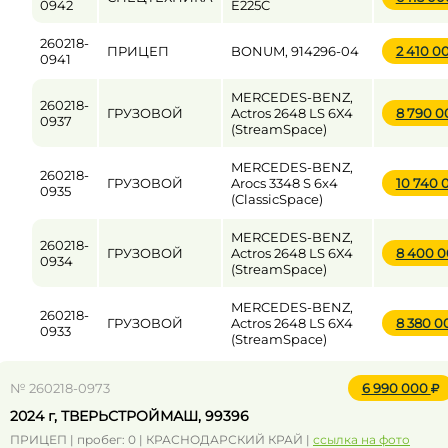
0942
E225C
260218-
ПРИЦЕП
BONUM, 914296-04
2 410 0
0941
MERCEDES-BENZ,
260218-
ГРУЗОВОЙ
Actros 2648 LS 6X4
8 790 
0937
(StreamSpace)
MERCEDES-BENZ,
260218-
ГРУЗОВОЙ
Arocs 3348 S 6x4
10 740
0935
(ClassicSpace)
MERCEDES-BENZ,
260218-
ГРУЗОВОЙ
Actros 2648 LS 6X4
8 400 
0934
(StreamSpace)
MERCEDES-BENZ,
260218-
ГРУЗОВОЙ
Actros 2648 LS 6X4
8 380 
0933
(StreamSpace)
№ 260218-0973
6 990 000
2024 г, ТВЕРЬСТРОЙМАШ, 99396
ПРИЦЕП | пробег: 0 | КРАСНОДАРСКИЙ КРАЙ |
ссылка на фото