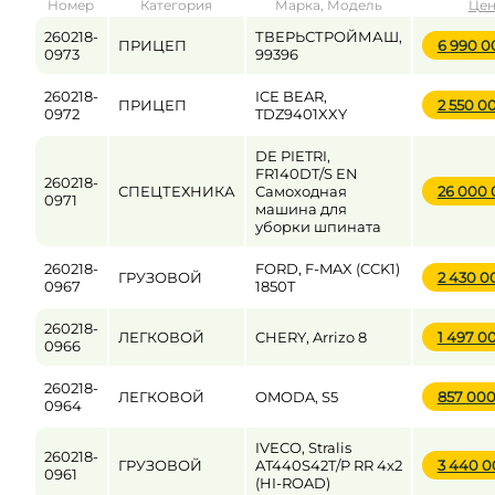
Номер
Категория
Марка, Модель
Цен
от
до
260218-
ТВЕРЬСТРОЙМАШ,
ПРИЦЕП
6 990 
0973
99396
260218-
ICE BEAR,
ПРИЦЕП
2 550 0
Цена
0972
TDZ9401XXY
от
до
DE PIETRI,
FR140DT/S EN
260218-
СПЕЦТЕХНИКА
Самоходная
26 000
0971
машина для
уборки шпината
260218-
FORD, F-MAX (CCK1)
ГРУЗОВОЙ
2 430 
0967
1850T
260218-
ЛЕГКОВОЙ
CHERY, Arrizo 8
1 497 0
0966
260218-
ЛЕГКОВОЙ
OMODA, S5
857 00
0964
IVECO, Stralis
260218-
ГРУЗОВОЙ
AT440S42T/P RR 4x2
3 440 
0961
(HI-ROAD)