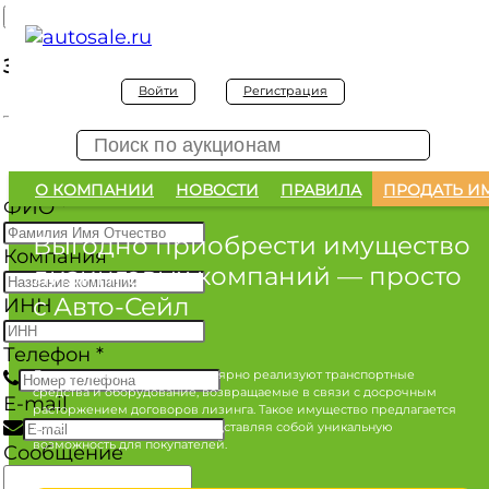
Заявка на покупку
Войти
Регистрация
Заявка на покупку изъятого а/м
О КОМПАНИИ
НОВОСТИ
ПРАВИЛА
ПРОДАТЬ И
ФИО
*
Выгодно приобрести имущество
Компания
лизинговых компаний
— просто
с Авто-Сейл
ИНН
Телефон
*
Лизинговые компании регулярно реализуют транспортные
средства и оборудование, возвращаемые в связи с досрочным
E-mail
расторжением договоров лизинга. Такое имущество предлагается
по конкурентным ценам, представляя собой уникальную
возможность для покупателей.
Сообщение