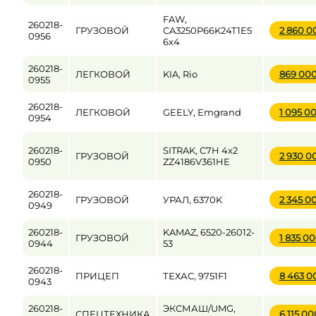
FAW,
260218-
ГРУЗОВОЙ
CA3250P66K24T1E5
2 860 
0956
6х4
260218-
ЛЕГКОВОЙ
KIA, Rio
869 00
0955
260218-
ЛЕГКОВОЙ
GEELY, Emgrand
1 095 0
0954
260218-
SITRAK, C7H 4x2
ГРУЗОВОЙ
2 930 0
0950
ZZ4186V361HE
260218-
ГРУЗОВОЙ
УРАЛ, 6370K
2 345 0
0949
260218-
KAMAZ, 6520-26012-
ГРУЗОВОЙ
1 835 0
0944
53
260218-
ПРИЦЕП
ТЕХАС, 9751F1
8 463 
0943
260218-
ЭКСМАШ/UMG,
СПЕЦТЕХНИКА
6 115 0