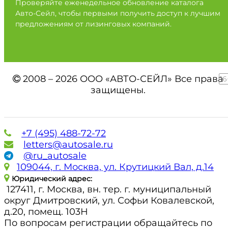
Проверяйте еженедельное обновление каталога
Авто-Сейл, чтобы первыми получить доступ к лучшим
предложениям от лизинговых компаний.
2008 – 2026 ООО «АВТО-СЕЙЛ» Все права
16
защищены.
+7 (495) 488-72-72
letters@autosale.ru
@ru_autosale
109044, г. Москва, ул. Крутицкий Вал, д.14
Юридический адрес:
127411, г. Москва, вн. тер. г. муниципальный
округ Дмитровский, ул. Софьи Ковалевской,
д.20, помещ. 103Н
По вопросам регистрации обращайтесь по