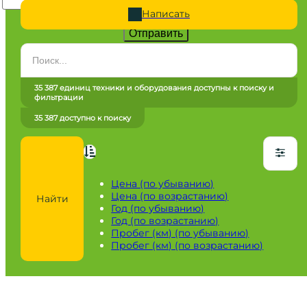
Написать
Отправить
Категория
Все категории
35 387 единиц техники и оборудования доступны к поиску и
фильтрации
Марка
35 387 доступно к поиску
Все марки
Модель
Сначала выберите марку
Цена (по убыванию)
Цена (по возрастанию)
Найти
Город / регион
Год (по убыванию)
Год (по возрастанию)
Все города
Пробег (км) (по убыванию)
Пробег (км) (по возрастанию)
Год
от
до
Пробег / Наработка