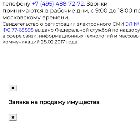
телефону
+7 (495) 488-72-72
. Звонки
принимаются в рабочие дни, с 9:00 до 18:00 п
московскому времени.
Свидетельство о регистрации электронного СМИ
ЭЛ №
ФС 77-68898
выдано Федеральной службой по надзору
в сфере связи, информационных технологий и массовы
коммуникаций 28.02.2017 года.
Регистрация
@ru_autosale
letters@autosale.ru
Заявка на продажу имущества
+7 (495) 488-72-72
Ответим
на
любые