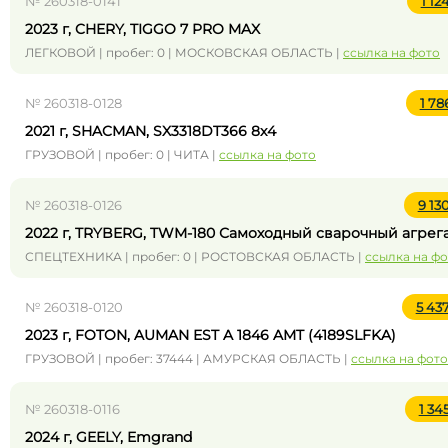
№ 260318-0141
1 1
2023 г, CHERY, TIGGO 7 PRO MAX
ЛЕГКОВОЙ | пробег: 0 | МОСКОВСКАЯ ОБЛАСТЬ |
ссылка на фото
№ 260318-0128
1 78
2021 г, SHACMAN, SX3318DT366 8x4
ГРУЗОВОЙ | пробег: 0 | ЧИТА |
ссылка на фото
№ 260318-0126
9 13
2022 г, TRYBERG, TWM-180 Самоходный сварочный агрег
СПЕЦТЕХНИКА | пробег: 0 | РОСТОВСКАЯ ОБЛАСТЬ |
ссылка на ф
№ 260318-0120
5 43
2023 г, FOTON, AUMAN EST A 1846 AMT (4189SLFKA)
ГРУЗОВОЙ | пробег: 37444 | АМУРСКАЯ ОБЛАСТЬ |
ссылка на фото
№ 260318-0116
1 34
2024 г, GEELY, Emgrand