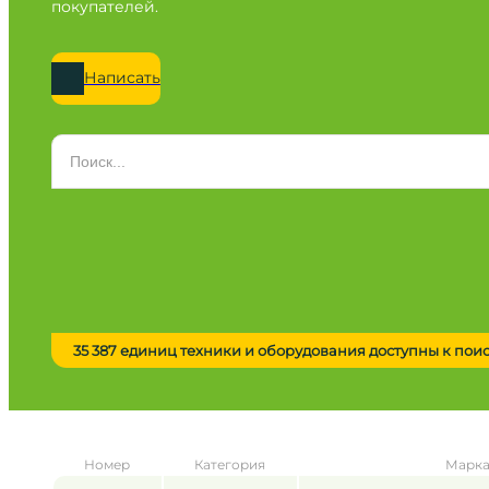
покупателей.
Написать
Категория
Все категории
Марка
Все марки
Модель
Сначала выберите марку
35 387 единиц техники и оборудования доступны к пои
Город / регион
Все города
Год
Номер
Категория
Марка
от