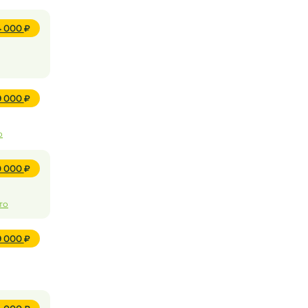
4 000
9 000
о
10 000
то
9 000