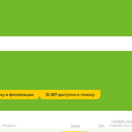
ску и фильтрации
35 387 доступно к поиску
Пробег (км
, Модель
Цена
Год
Наработка (
до