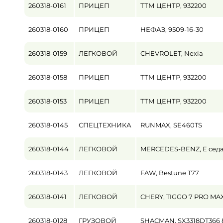
260318-0161
ПРИЦЕП
ТТМ ЦЕНТР, 932200
Пробег / Наработка
260318-0160
ПРИЦЕП
НЕФАЗ, 9509-16-30
от
260318-0159
ЛЕГКОВОЙ
CHEVROLET, Nexia
Цена
от
260318-0158
ПРИЦЕП
ТТМ ЦЕНТР, 932200
260318-0153
ПРИЦЕП
ТТМ ЦЕНТР, 932200
260318-0145
СПЕЦТЕХНИКА
RUNMAX, SE460TS
260318-0144
ЛЕГКОВОЙ
MERCEDES-BENZ, E сед
260318-0143
ЛЕГКОВОЙ
FAW, Bestune T77
260318-0141
ЛЕГКОВОЙ
CHERY, TIGGO 7 PRO MA
260318-0128
ГРУЗОВОЙ
SHACMAN, SX3318DT366 