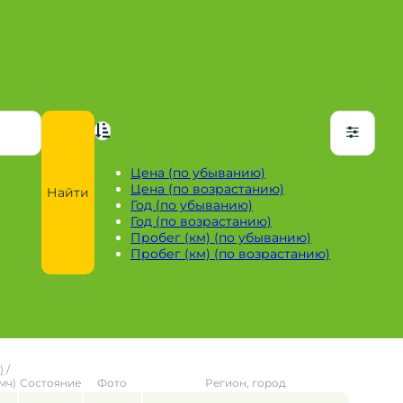
Цена (по убыванию)
Цена (по возрастанию)
Найти
Год (по убыванию)
Год (по возрастанию)
Пробег (км) (по убыванию)
Пробег (км) (по возрастанию)
)
/
мч)
Состояние
Фото
Регион, город