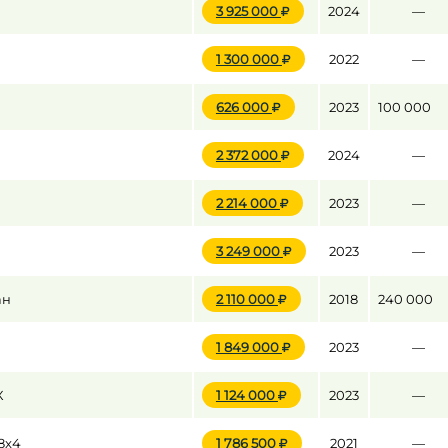
3 925 000
2024
—
1 300 000
2022
—
до
626 000
2023
100 000
до
2 372 000
2024
—
2 214 000
2023
—
3 249 000
2023
—
ан
2 110 000
2018
240 000
1 849 000
2023
—
X
1 124 000
2023
—
8x4
1 786 500
2021
—