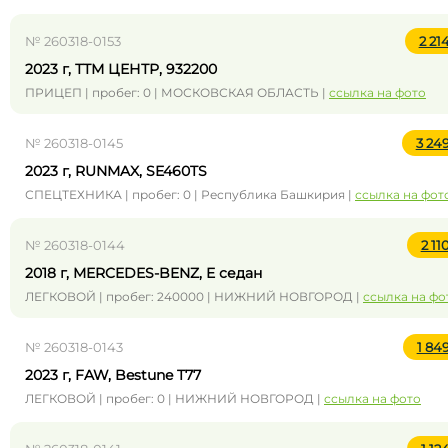
№ 260318-0153
2 21
2023 г, ТТМ ЦЕНТР, 932200
ПРИЦЕП | пробег: 0 | МОСКОВСКАЯ ОБЛАСТЬ |
ссылка на фото
№ 260318-0145
3 24
2023 г, RUNMAX, SE460TS
СПЕЦТЕХНИКА | пробег: 0 | Республика Башкирия |
ссылка на фот
№ 260318-0144
2 1
2018 г, MERCEDES-BENZ, E седан
ЛЕГКОВОЙ | пробег: 240000 | НИЖНИЙ НОВГОРОД |
ссылка на фо
№ 260318-0143
1 84
2023 г, FAW, Bestune T77
ЛЕГКОВОЙ | пробег: 0 | НИЖНИЙ НОВГОРОД |
ссылка на фото