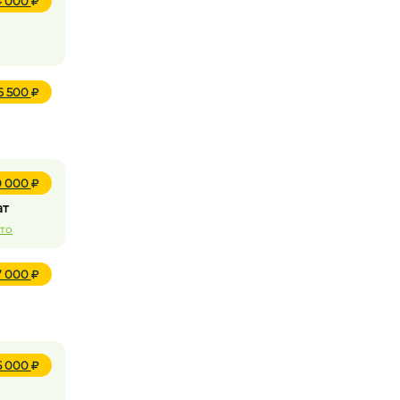
24 000
6 500
0 000
ат
ото
7 000
5 000