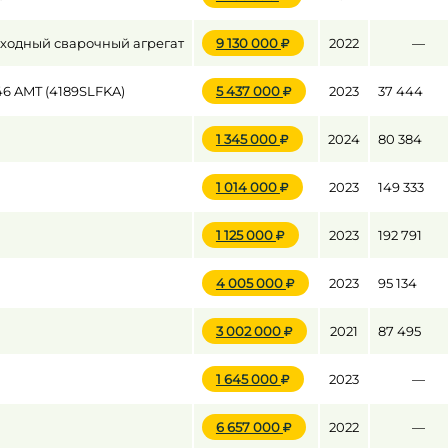
ходный сварочный агрегат
9 130 000
2022
—
6 AMT (4189SLFKA)
5 437 000
2023
37 444
1 345 000
2024
80 384
1 014 000
2023
149 333
1 125 000
2023
192 791
4 005 000
2023
95 134
3 002 000
2021
87 495
1 645 000
2023
—
6 657 000
2022
—