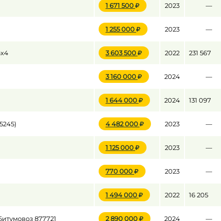
1 671 500
2023
—
1 255 000
2023
—
до
6x4
3 603 500
2022
231 567
до
3 160 000
2024
—
1 644 000
2024
131 097
5245)
4 482 000
2023
—
1 125 000
2023
—
770 000
2023
—
1 494 000
2022
16 205
итумовоз 877721
2 890 000
2024
—