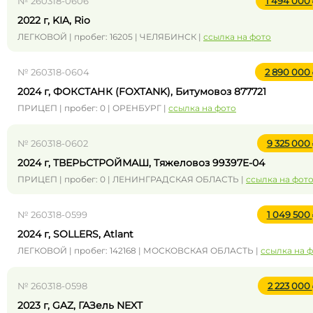
№ 260318-0606
1 494 000
2022 г, KIA, Rio
ЛЕГКОВОЙ | пробег: 16205 | ЧЕЛЯБИНСК |
ссылка на фото
№ 260318-0604
2 890 000
2024 г, ФОКСТАНК (FOXTANK), Битумовоз 877721
ПРИЦЕП | пробег: 0 | ОРЕНБУРГ |
ссылка на фото
№ 260318-0602
9 325 000
2024 г, ТВЕРЬСТРОЙМАШ, Тяжеловоз 99397E-04
ПРИЦЕП | пробег: 0 | ЛЕНИНГРАДСКАЯ ОБЛАСТЬ |
ссылка на фот
№ 260318-0599
1 049 500
2024 г, SOLLERS, Atlant
ЛЕГКОВОЙ | пробег: 142168 | МОСКОВСКАЯ ОБЛАСТЬ |
ссылка на 
№ 260318-0598
2 223 000
2023 г, GAZ, ГАЗель NEXT