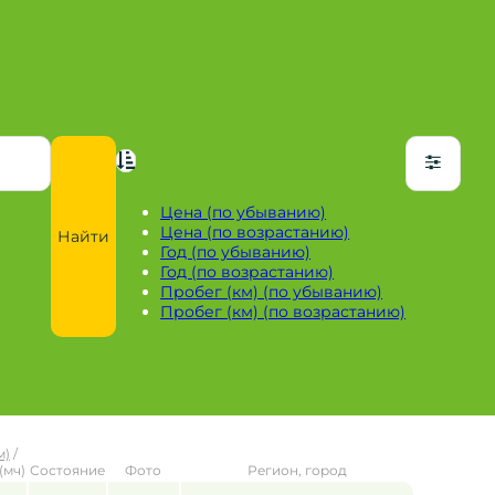
Цена (по убыванию)
Цена (по возрастанию)
Найти
Год (по убыванию)
Год (по возрастанию)
Пробег (км) (по убыванию)
Пробег (км) (по возрастанию)
м)
/
(мч)
Состояние
Фото
Регион, город