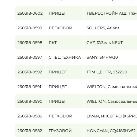
260318-0602
ПРИЦЕП
ТВЕРЬСТРОЙМАШ, Тяже
260318-0599
ЛЕГКОВОЙ
SOLLERS, Atlant
260318-0598
ЛКТ
GAZ, ГАЗель NEXT
260318-0597
СПЕЦТЕХНИКА
SANY, SMHW30
260318-0592
ПРИЦЕП
ТТМ ЦЕНТР, 932200
260318-0591
ПРИЦЕП
WIELTON, Самосвальный 
260318-0590
ПРИЦЕП
WIELTON, Самосвальный 
260318-0586
ЛЕГКОВОЙ
LIVAN, ИКС6ПРО (X6PRO
260318-0582
ГРУЗОВОЙ
HONGYAN, CQ4186HV52