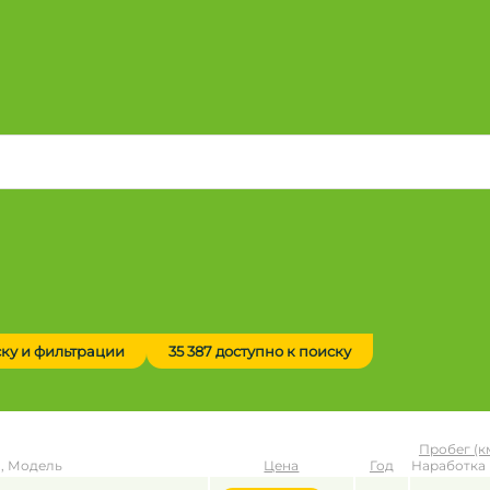
ску и фильтрации
35 387 доступно к поиску
Пробег (к
, Модель
Цена
Год
Наработка 
до