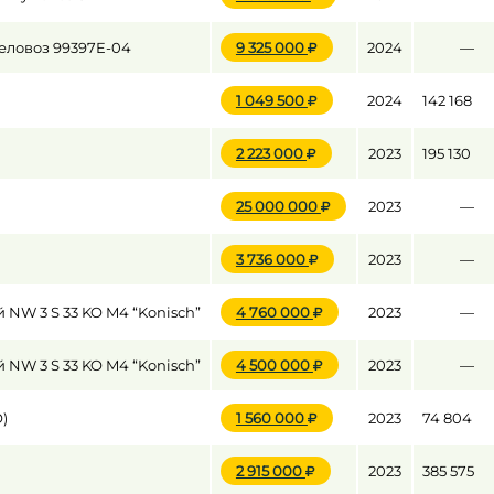
ловоз 99397E-04
9 325 000
2024
—
1 049 500
2024
142 168
2 223 000
2023
195 130
25 000 000
2023
—
3 736 000
2023
—
NW 3 S 33 KO M4 “Konisch”
4 760 000
2023
—
NW 3 S 33 KO M4 “Konisch”
4 500 000
2023
—
)
1 560 000
2023
74 804
2 915 000
2023
385 575