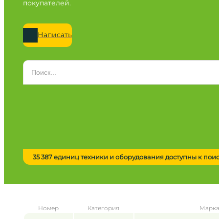
покупателей.
Написать
Категория
Все категории
Марка
Все марки
Модель
Сначала выберите марку
35 387 единиц техники и оборудования доступны к пои
Город / регион
Все города
Год
Номер
Категория
Марка
от