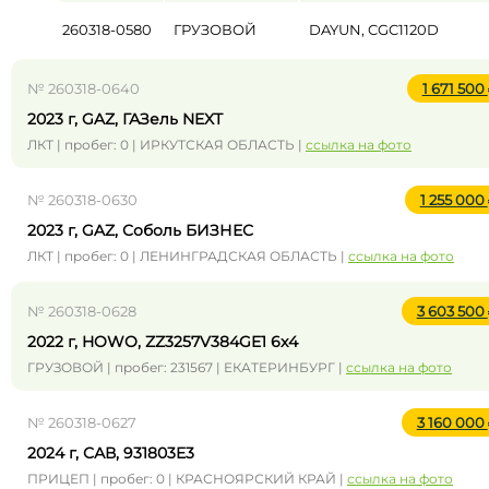
260318-0580
ГРУЗОВОЙ
DAYUN, CGC1120D
№ 260318-0640
1 671 500
2023 г, GAZ, ГАЗель NEXT
ЛКТ | пробег: 0 | ИРКУТСКАЯ ОБЛАСТЬ |
ссылка на фото
№ 260318-0630
1 255 000
2023 г, GAZ, Соболь БИЗНЕС
ЛКТ | пробег: 0 | ЛЕНИНГРАДСКАЯ ОБЛАСТЬ |
ссылка на фото
№ 260318-0628
3 603 500
2022 г, HOWO, ZZ3257V384GE1 6x4
ГРУЗОВОЙ | пробег: 231567 | ЕКАТЕРИНБУРГ |
ссылка на фото
№ 260318-0627
3 160 000
2024 г, САВ, 931803E3
ПРИЦЕП | пробег: 0 | КРАСНОЯРСКИЙ КРАЙ |
ссылка на фото