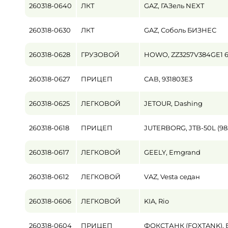
260318-0640
ЛКТ
GAZ, ГАЗель NEXT
Пробег / Наработка
260318-0630
ЛКТ
GAZ, Соболь БИЗНЕС
от
260318-0628
ГРУЗОВОЙ
HOWO, ZZ3257V384GE1 
Цена
от
260318-0627
ПРИЦЕП
САВ, 931803E3
260318-0625
ЛЕГКОВОЙ
JETOUR, Dashing
260318-0618
ПРИЦЕП
JUTERBORG, JTB-50L (98
260318-0617
ЛЕГКОВОЙ
GEELY, Emgrand
260318-0612
ЛЕГКОВОЙ
VAZ, Vesta седан
260318-0606
ЛЕГКОВОЙ
KIA, Rio
260318-0604
ПРИЦЕП
ФОКСТАНК (FOXTANK), Б