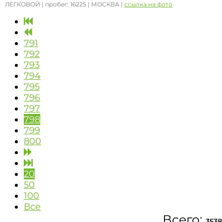
ЛЕГКОВОЙ | пробег: 16225 | МОСКВА |
ссылка на фото
791
792
793
794
795
796
797
798
799
800
20
50
100
Все
Всего:
3538