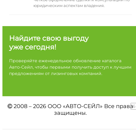
юридическим аспектам владения.
Найдите свою выгоду
уже сегодня!
Проверяйте еженедельное обновление каталога
Авто-Сейл, чтобы первыми получить доступ к лучшим
предложениям от лизинговых компаний.
2008 – 2026 ООО «АВТО-СЕЙЛ» Все права
16
защищены.