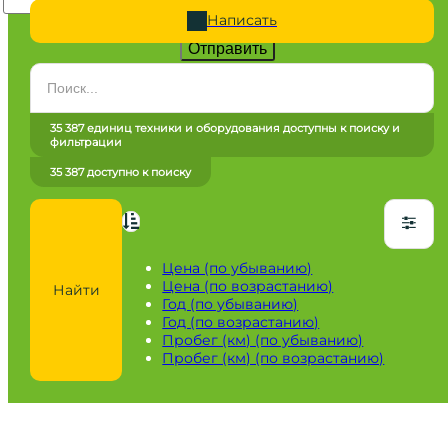
Написать
Отправить
Категория
Все категории
35 387 единиц техники и оборудования доступны к поиску и
фильтрации
Марка
35 387 доступно к поиску
Все марки
Модель
Сначала выберите марку
Цена (по убыванию)
Цена (по возрастанию)
Найти
Город / регион
Год (по убыванию)
Год (по возрастанию)
Все города
Пробег (км) (по убыванию)
Пробег (км) (по возрастанию)
Год
от
до
Пробег / Наработка