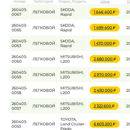
Номер
Категория
Марка, Модель
Цена
Г
от
до
260403-
SKODA,
ЛЕГКОВОЙ
1 646 400
2
0067
Rapid
260403-
SKODA,
ЛЕГКОВОЙ
1 499 400
2
Цена
0065
Rapid
от
до
260403-
SKODA,
ЛЕГКОВОЙ
1 470 000
2
0063
Rapid
260403-
MITSUBISHI,
ЛЕГКОВОЙ
2 680 000
2
0060
L200
260403-
MITSUBISHI,
ЛЕГКОВОЙ
2 970 000
2
0059
L200
260403-
MITSUBISHI,
ЛЕГКОВОЙ
2 450 000
2
0058
L200
260403-
MITSUBISHI,
ЛЕГКОВОЙ
2 322 600
2
0057
L200
TOYOTA,
260403-
ЛЕГКОВОЙ
Land Cruiser
6 605 200
2
0053
Prado