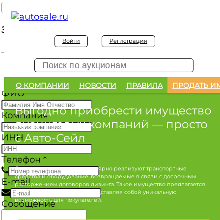
Заявка на покупку
Войти
Регистрация
Заявка на покупку изъятого а/м
О КОМПАНИИ
НОВОСТИ
ПРАВИЛА
ПРОДАТЬ И
ФИО
*
Выгодно приобрести имущество
Компания
лизинговых компаний
— просто
с Авто-Сейл
ИНН
Телефон
*
Лизинговые компании регулярно реализуют транспортные
средства и оборудование, возвращаемые в связи с досрочным
E-mail
расторжением договоров лизинга. Такое имущество предлагается
по конкурентным ценам, представляя собой уникальную
возможность для покупателей.
Сообщение