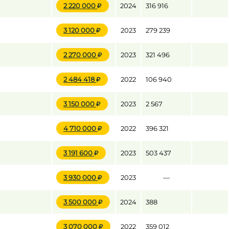
2 220 000
2024
316 916
3 120 000
2023
279 239
до
2 270 000
2023
321 496
до
2 484 418
2022
106 940
3 150 000
2023
2 567
4 710 000
2022
396 321
3 191 600
2023
503 437
3 930 000
2023
—
3 500 000
2024
388
3 070 000
2022
359 012