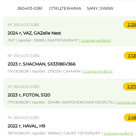
260403-0261
СПЕЦТЕХНИКА
SANY, SY65W
№ 260403-0285
2 2
2024 г, VAZ, GAZelle Next
ЛКТ | пробег: 316916 | ЕКАТЕРИНБУРГ |
ссылка на фото
№ 260403-0284
3 1
2023 г, SHACMAN, SX33186V366
ГРУЗОВОЙ | пробег: 279239 | САМАРА |
ссылка на фото
№ 260403-0283
2 2
2023 г, FOTON, S120
ГРУЗОВОЙ | пробег: 321496 | ВОРОНЕЖСКАЯ ОБЛАСТЬ |
ссылка на
№ 260403-0282
2 4
2022 г, HAVAL, H9
ЛЕГКОВОЙ | пробег: 106940 | САНКТ-ПЕТЕРБУРГ |
ссылка на фото