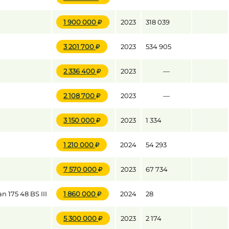
1 900 000
2023
318 039
3 201 700
2023
534 905
2 336 400
2023
—
2 108 700
2023
—
3 150 000
2023
1 334
1 210 000
2024
54 293
7 570 000
2023
67 734
175 48 BS III
1 860 000
2024
28
5 300 000
2023
2 174