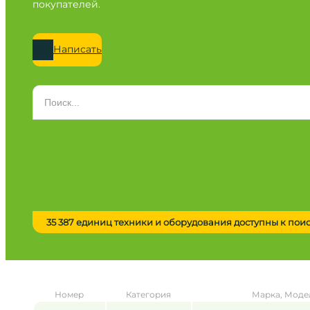
покупателей.
Написать
Категория
Все категории
Марка
Все марки
Модель
Сначала выберите марку
35 387 единиц техники и оборудования доступны к пои
Город / регион
Все города
Год
Номер
Категория
Марка, Моде
от