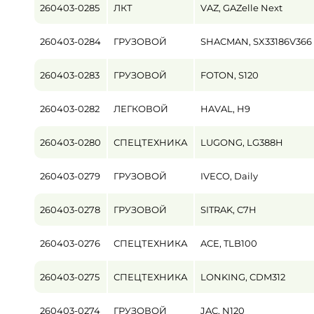
260403-0285
ЛКТ
VAZ, GAZelle Next
Пробег / Наработка
260403-0284
ГРУЗОВОЙ
SHACMAN, SX33186V366
от
260403-0283
ГРУЗОВОЙ
FOTON, S120
Цена
от
260403-0282
ЛЕГКОВОЙ
HAVAL, H9
260403-0280
СПЕЦТЕХНИКА
LUGONG, LG388H
260403-0279
ГРУЗОВОЙ
IVECO, Daily
260403-0278
ГРУЗОВОЙ
SITRAK, C7H
260403-0276
СПЕЦТЕХНИКА
ACE, TLB100
260403-0275
СПЕЦТЕХНИКА
LONKING, CDM312
260403-0274
ГРУЗОВОЙ
JAC, N120