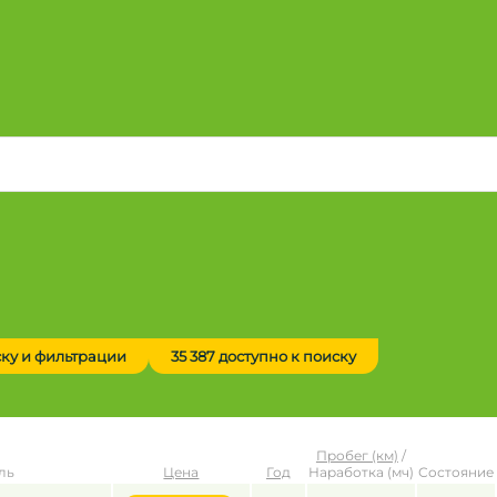
ску и фильтрации
35 387 доступно к поиску
Пробег (км)
/
ль
Цена
Год
Наработка (мч)
Состояние
до