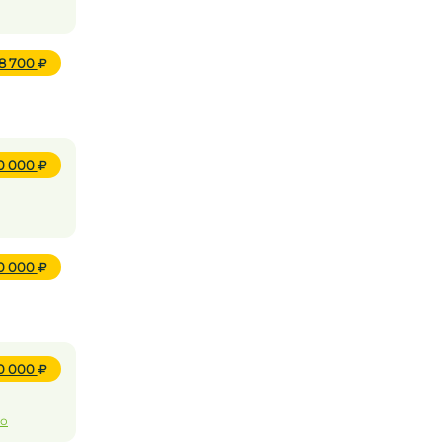
08 700
50 000
10 000
0 000
то