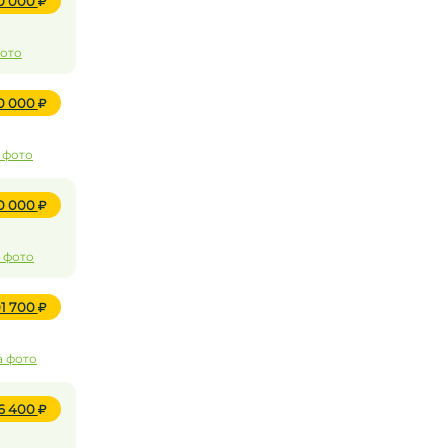
0 000
фото
0 000
 фото
00 000
 фото
01 700
а фото
36 400