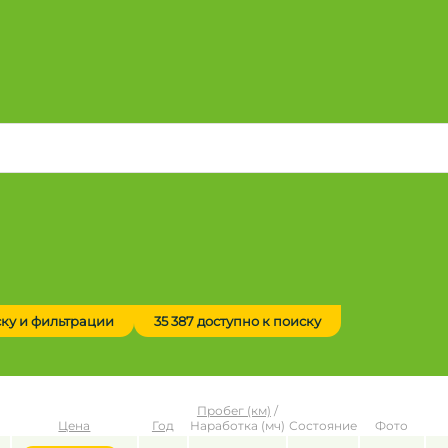
ску и фильтрации
35 387 доступно к поиску
Пробег (км)
/
Цена
Год
Наработка (мч)
Состояние
Фото
до