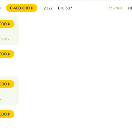
s
6 480 000
2022
610 387
ссылка
Л
 000
 фото
 800
 000
о
 600