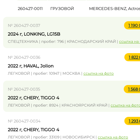
260427-0011
ГРУЗОВОЙ
MERCEDES-BENZ, Actro
№ 260427-0037
1 190
2024 г, LONKING, LG15B
СПЕЦТЕХНИКА | пробег: 796 | КРАСНОДАРСКИЙ КРАЙ |
ссылка на
№ 260427-0036
1 822
2022 г, HAVAL, Jolion
ЛЕГКОВОЙ | пробег: 10947 | МОСКВА |
ссылка на фото
№ 260427-0035
1 568
2022 г, CHERY, TIGGO 4
ЛЕГКОВОЙ | пробег: 8924 | КРАСНОЯРСКИЙ КРАЙ |
ссылка на фот
№ 260427-0034
1 293
2022 г, CHERY, TIGGO 4
ЛЕГКОВОЙ | пробег: 33109 | НОВОСИБИРСК |
ссылка на фото