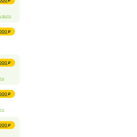
 000
а фото
 000
о
 000
ото
 000
ото
 000