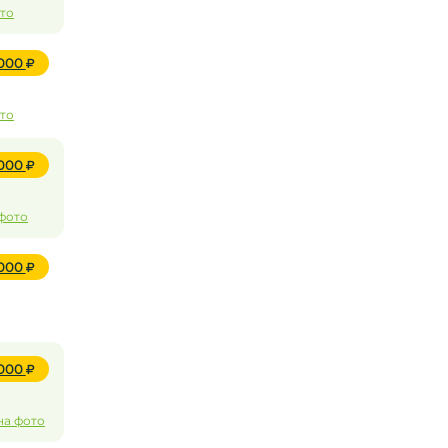
ото
 000
ото
 000
 фото
 000
 000
на фото