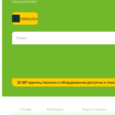
покупателей.
Написать
Категория
Все категории
Марка
Все марки
Модель
Сначала выберите марку
35 387 единиц техники и оборудования доступны к пои
Город / регион
Все города
Год
Номер
Категория
Марка, Модель
от