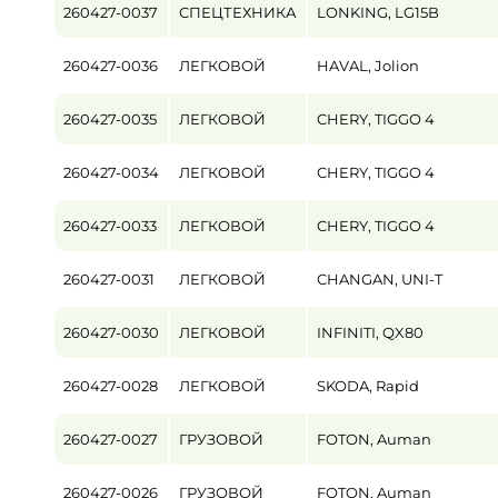
260427-0037
СПЕЦТЕХНИКА
LONKING, LG15B
Пробег / Наработка
260427-0036
ЛЕГКОВОЙ
HAVAL, Jolion
от
260427-0035
ЛЕГКОВОЙ
CHERY, TIGGO 4
Цена
от
260427-0034
ЛЕГКОВОЙ
CHERY, TIGGO 4
260427-0033
ЛЕГКОВОЙ
CHERY, TIGGO 4
260427-0031
ЛЕГКОВОЙ
CHANGAN, UNI-T
260427-0030
ЛЕГКОВОЙ
INFINITI, QX80
260427-0028
ЛЕГКОВОЙ
SKODA, Rapid
260427-0027
ГРУЗОВОЙ
FOTON, Auman
260427-0026
ГРУЗОВОЙ
FOTON, Auman