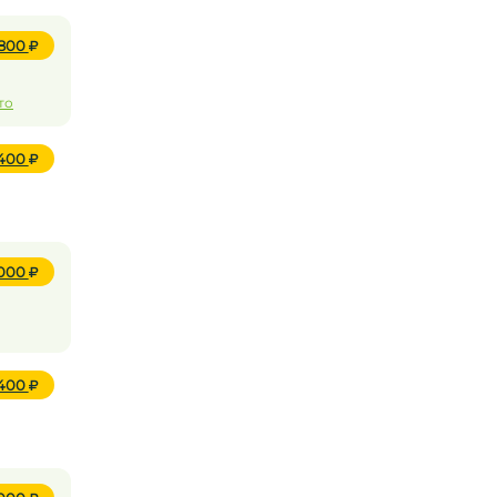
 800
то
 400
 000
 400