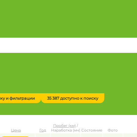
ску и фильтрации
35 387 доступно к поиску
Пробег (км)
/
Цена
Год
Наработка (мч)
Состояние
Фото
до