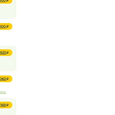
 000
 000
 923
 062
фото
 169