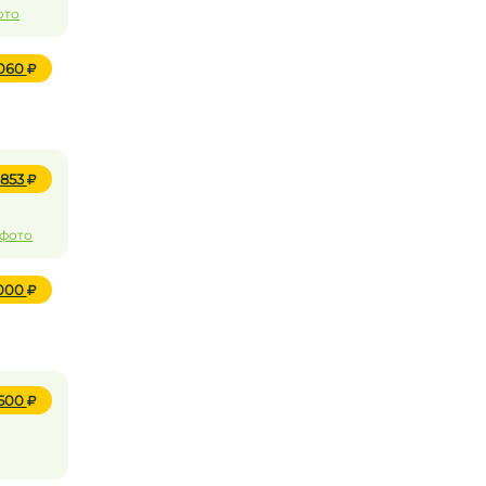
ото
 060
 853
 фото
 000
 500