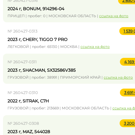
№ 260427-0316
2 850
2024 г, BONUM, 914296-04
ПРИЦЕП | пробег: 0 | МОСКОВСКАЯ ОБЛАСТЬ |
ссылка на фото
№ 260427-0313
1 539
2023 г, CHERY, TIGGO 7 PRO
ЛЕГКОВОЙ | пробег: 65130 | МОСКВА |
ссылка на фото
№ 260427-0311
4 169
2023 г, SHACMAN, SX32586V385
ГРУЗОВОЙ | пробег: 38991 | ПРИМОРСКИЙ КРАЙ |
ссылка на фото
№ 260427-0310
3 691
2022 г, SITRAK, C7H
ГРУЗОВОЙ | пробег: 213669 | МОСКОВСКАЯ ОБЛАСТЬ |
ссылка на 
№ 260427-0308
3 200
2023 г, MAZ, 544028