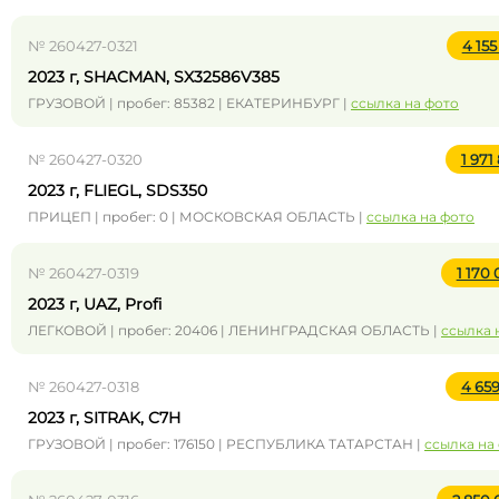
№ 260427-0321
4 155
2023 г, SHACMAN, SX32586V385
ГРУЗОВОЙ | пробег: 85382 | ЕКАТЕРИНБУРГ |
ссылка на фото
№ 260427-0320
1 971
2023 г, FLIEGL, SDS350
ПРИЦЕП | пробег: 0 | МОСКОВСКАЯ ОБЛАСТЬ |
ссылка на фото
№ 260427-0319
1 170
2023 г, UAZ, Profi
ЛЕГКОВОЙ | пробег: 20406 | ЛЕНИНГРАДСКАЯ ОБЛАСТЬ |
ссылка 
№ 260427-0318
4 659
2023 г, SITRAK, C7H
ГРУЗОВОЙ | пробег: 176150 | РЕСПУБЛИКА ТАТАРСТАН |
ссылка на