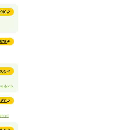
 916
 878
 000
на фото
 811
 фото