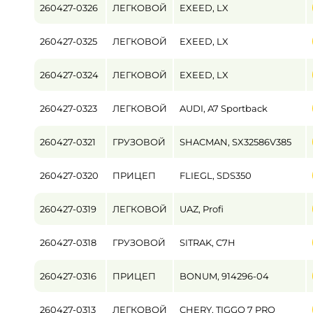
260427-0326
ЛЕГКОВОЙ
EXEED, LX
Пробег / Наработка
260427-0325
ЛЕГКОВОЙ
EXEED, LX
от
260427-0324
ЛЕГКОВОЙ
EXEED, LX
Цена
от
260427-0323
ЛЕГКОВОЙ
AUDI, A7 Sportback
260427-0321
ГРУЗОВОЙ
SHACMAN, SX32586V385
260427-0320
ПРИЦЕП
FLIEGL, SDS350
260427-0319
ЛЕГКОВОЙ
UAZ, Profi
260427-0318
ГРУЗОВОЙ
SITRAK, C7H
260427-0316
ПРИЦЕП
BONUM, 914296-04
260427-0313
ЛЕГКОВОЙ
CHERY, TIGGO 7 PRO