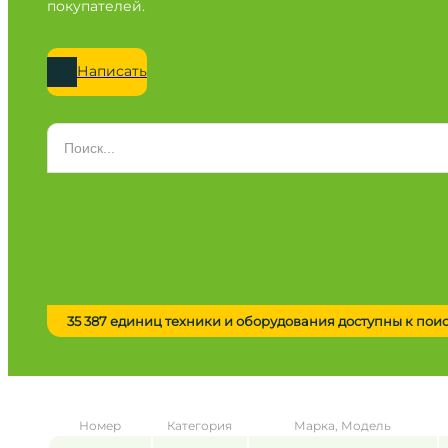
покупателей.
Написать
Категория
Все категории
Марка
Все марки
Модель
Сначала выберите марку
35 387 единиц техники и оборудования доступны к пои
Город / регион
Все города
Год
Номер
Категория
Марка, Модель
от