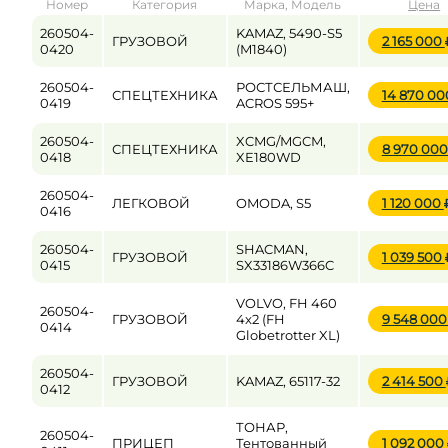
Номер
Категория
Марка, Модель
Цена
от
до
260504-
KAMAZ, 5490-S5
ГРУЗОВОЙ
2 165 000
0420
(M1840)
260504-
РОСТСЕЛЬМАШ,
СПЕЦТЕХНИКА
14 870 0
Цена
0419
ACROS 595+
от
до
260504-
XCMG/MGCM,
СПЕЦТЕХНИКА
8 970 00
0418
XE180WD
260504-
ЛЕГКОВОЙ
OMODA, S5
1 120 000
0416
260504-
SHACMAN,
ГРУЗОВОЙ
1 039 500
0415
SX33186W366C
VOLVO, FH 460
260504-
ГРУЗОВОЙ
4x2 (FH
9 548 00
0414
Globetrotter XL)
260504-
ГРУЗОВОЙ
KAMAZ, 65117-32
2 414 500
0412
ТОНАР,
260504-
ПРИЦЕП
Тентованный
1 092 000