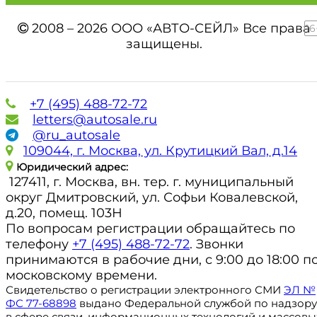
2008 – 2026 ООО «АВТО-СЕЙЛ» Все права
16
защищены.
+7 (495) 488-72-72
letters@autosale.ru
@ru_autosale
109044, г. Москва, ул. Крутицкий Вал, д.14
Юридический адрес:
127411, г. Москва, вн. тер. г. муниципальный
округ Дмитровский, ул. Софьи Ковалевской,
д.20, помещ. 103Н
По вопросам регистрации обращайтесь по
телефону
+7 (495) 488-72-72
. Звонки
принимаются в рабочие дни, с 9:00 до 18:00 п
московскому времени.
Свидетельство о регистрации электронного СМИ
ЭЛ №
ФС 77-68898
выдано Федеральной службой по надзору
в сфере связи, информационных технологий и массовы