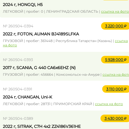
2024 г, HONGQI, H5
ЛЕГКОВОЙ | пробег: 0 | ЛЕНИНГРАДСКАЯ ОБЛАСТЬ |
ссылка на фото
№ 260504-0394
3 220 000
2022 г, FOTON, AUMAN BJ4189SLFKA
ГРУЗОВОЙ | пробег: 361448 | Республика Татарстан (Казань) |
ссылка
на фото
№ 260504-0393
5 928 000
2017 г, SCANIA, G 440 CA6x6EHZ (N)
ГРУЗОВОЙ | пробег: 456664 | Комсомольск-на-Амуре |
ссылка на фот
№ 260504-0391
3 110 000
2024 г, CHANGAN, Uni-K
ЛЕГКОВОЙ | пробег: 28731 | ПРИМОРСКИЙ КРАЙ |
ссылка на фото
№ 260504-0389
3 430 000
2022 г, SITRAK, C7H 4x2 ZZ4186V361HE