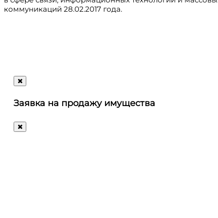
коммуникаций 28.02.2017 года.
Регистрация
@ru_autosale
letters@autosale.ru
Заявка на продажу имущества
+7 (495) 488-72-72
Ответим
на
любые
ваши
вопросы!