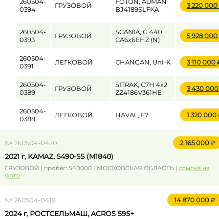
260504-
FOTON, AUMAN
ГРУЗОВОЙ
3 220 000
0394
BJ4189SLFKA
260504-
SCANIA, G 440
ГРУЗОВОЙ
5 928 000
0393
CA6x6EHZ (N)
260504-
ЛЕГКОВОЙ
CHANGAN, Uni-K
3 110 000
0391
260504-
SITRAK, C7H 4x2
ГРУЗОВОЙ
3 430 00
0389
ZZ4186V361HE
260504-
ЛЕГКОВОЙ
HAVAL, F7
1 320 000
0388
№ 260504-0420
2 165 000
2021 г, KAMAZ, 5490-S5 (M1840)
ГРУЗОВОЙ | пробег: 540000 | МОСКОВСКАЯ ОБЛАСТЬ |
ссылка на
фото
№ 260504-0419
14 870 000
2024 г, РОСТСЕЛЬМАШ, ACROS 595+