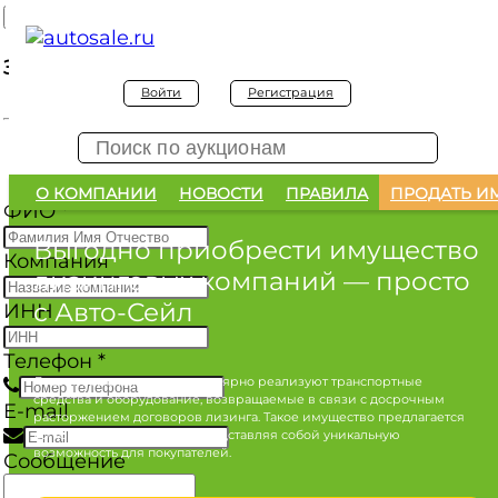
Заявка на покупку
Войти
Регистрация
Заявка на покупку изъятого а/м
О КОМПАНИИ
НОВОСТИ
ПРАВИЛА
ПРОДАТЬ И
ФИО
*
Выгодно приобрести имущество
Компания
лизинговых компаний
— просто
с Авто-Сейл
ИНН
Телефон
*
Лизинговые компании регулярно реализуют транспортные
средства и оборудование, возвращаемые в связи с досрочным
E-mail
расторжением договоров лизинга. Такое имущество предлагается
по конкурентным ценам, представляя собой уникальную
возможность для покупателей.
Сообщение