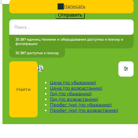
Написать
Отправить
Категория
Все категории
35 387 единиц техники и оборудования доступны к поиску и
фильтрации
Марка
35 387 доступно к поиску
Все марки
Модель
Сначала выберите марку
Цена (по убыванию)
Цена (по возрастанию)
Найти
Город / регион
Год (по убыванию)
Год (по возрастанию)
Все города
Пробег (км) (по убыванию)
Пробег (км) (по возрастанию)
Год
от
до
Пробег / Наработка