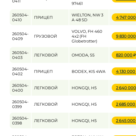
0411
97461
260504-
WIELTON, NW 3
ПРИЦЕП
4 747 00
0410
А 48 SD
VOLVO, FH 460
260504-
ГРУЗОВОЙ
4x2 (FH
9 830 00
0409
Globetrotter)
260504-
ЛЕГКОВОЙ
OMODA, S5
820 000
0403
260504-
ПРИЦЕП
BODEX, KIS 4WA
4 130 000
0402
260504-
ЛЕГКОВОЙ
HONGQI, H5
2 640 00
0400
260504-
ЛЕГКОВОЙ
HONGQI, H5
2 685 000
0399
260504-
ЛЕГКОВОЙ
HONGQI, H5
2 645 00
0398