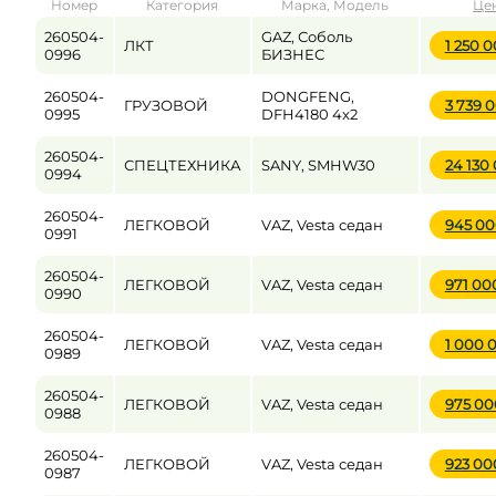
Номер
Категория
Марка, Модель
Це
от
до
260504-
GAZ, Соболь
ЛКТ
1 250 
0996
БИЗНЕС
260504-
DONGFENG,
ГРУЗОВОЙ
3 739 
Цена
0995
DFH4180 4x2
от
до
260504-
СПЕЦТЕХНИКА
SANY, SMHW30
24 130
0994
260504-
ЛЕГКОВОЙ
VAZ, Vesta седан
945 0
0991
260504-
ЛЕГКОВОЙ
VAZ, Vesta седан
971 00
0990
260504-
ЛЕГКОВОЙ
VAZ, Vesta седан
1 000 
0989
260504-
ЛЕГКОВОЙ
VAZ, Vesta седан
975 0
0988
260504-
ЛЕГКОВОЙ
VAZ, Vesta седан
923 0
0987