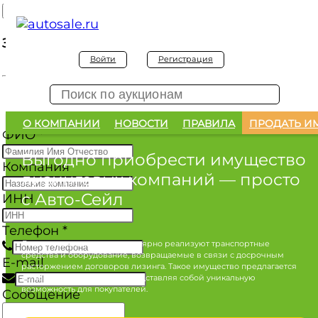
Заявка на покупку
Войти
Регистрация
Заявка на покупку изъятого а/м
О КОМПАНИИ
НОВОСТИ
ПРАВИЛА
ПРОДАТЬ И
ФИО
*
Выгодно приобрести имущество
Компания
лизинговых компаний
— просто
с Авто-Сейл
ИНН
Телефон
*
Лизинговые компании регулярно реализуют транспортные
средства и оборудование, возвращаемые в связи с досрочным
E-mail
расторжением договоров лизинга. Такое имущество предлагается
по конкурентным ценам, представляя собой уникальную
возможность для покупателей.
Сообщение