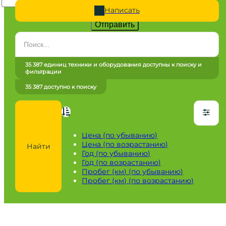
Написать
Отправить
Категория
Все категории
35 387 единиц техники и оборудования доступны к поиску и
фильтрации
Марка
35 387 доступно к поиску
Все марки
Модель
Сначала выберите марку
Цена (по убыванию)
Цена (по возрастанию)
Найти
Город / регион
Год (по убыванию)
Год (по возрастанию)
Все города
Пробег (км) (по убыванию)
Пробег (км) (по возрастанию)
Год
от
до
Пробег / Наработка