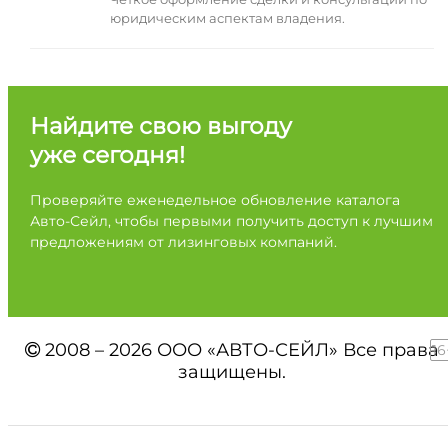
юридическим аспектам владения.
Найдите свою выгоду
уже сегодня!
Проверяйте еженедельное обновление каталога
Авто-Сейл, чтобы первыми получить доступ к лучшим
предложениям от лизинговых компаний.
2008 – 2026 ООО «АВТО-СЕЙЛ» Все права
16
защищены.