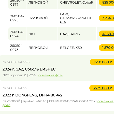
260504-
ЛЕГКОВОЙ
CHEVROLET, Cobalt
825 0
0977
FAW,
260504-
ГРУЗОВОЙ
CA3250P66K24L1TE5
3 254 
0975
6x6
260504-
ЛКТ
GAZ, C41R13
4 168 
0974
260504-
ЛЕГКОВОЙ
BELGEE, X50
1 570 
0973
№ 260504-0996
1 250 000
2024 г, GAZ, Соболь БИЗНЕС
ЛКТ | пробег: 0 | УФА |
ссылка на фото
№ 260504-0995
3 739 000
2022 г, DONGFENG, DFH4180 4x2
ГРУЗОВОЙ | пробег: 467146 | ЛЕНИНГРАДСКАЯ ОБЛАСТЬ |
ссылка на
фото