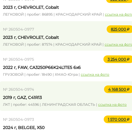
2023 г, CHEVROLET, Cobalt
ЛЕГКОВОЙ | пробег: 86895 | КРАСНОДАРСКИЙ КРАЙ |
ссылка на фот
№ 260504-0977
825 000
2023 г, CHEVROLET, Cobalt
ЛЕГКОВОЙ | пробег: 87574 | КРАСНОДАРСКИЙ КРАЙ |
ссылка на фот
№ 260504-0975
3 254 000
2022 г, FAW, CA3250P66K24L1TE5 6x6
ГРУЗОВОЙ | пробег: 18490 | ХМАО-Югра |
ссылка на фото
№ 260504-0974
4 168 500
2019 г, GAZ, C41R13
ЛКТ | пробег: 44596 | ЛЕНИНГРАДСКАЯ ОБЛАСТЬ |
ссылка на фото
№ 260504-0973
1 570 000
2024 г, BELGEE, X50