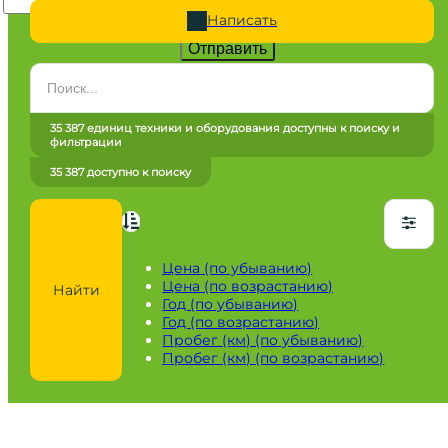
Написать
Отправить
Категория
Все категории
35 387 единиц техники и оборудования доступны к поиску и
фильтрации
Марка
35 387 доступно к поиску
Все марки
Модель
Сначала выберите марку
Цена (по убыванию)
Цена (по возрастанию)
Найти
Город / регион
Год (по убыванию)
Год (по возрастанию)
Все города
Пробег (км) (по убыванию)
Пробег (км) (по возрастанию)
Год
от
до
Пробег / Наработка