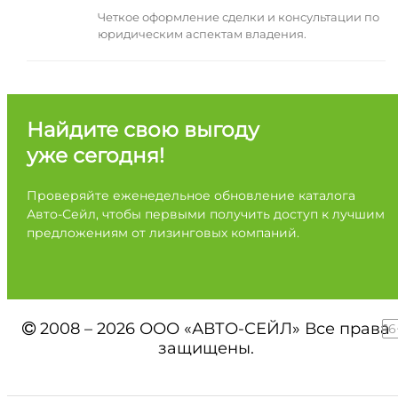
Четкое оформление сделки и консультации по
юридическим аспектам владения.
Найдите свою выгоду
уже сегодня!
Проверяйте еженедельное обновление каталога
Авто-Сейл, чтобы первыми получить доступ к лучшим
предложениям от лизинговых компаний.
2008 – 2026 ООО «АВТО-СЕЙЛ» Все права
16
защищены.