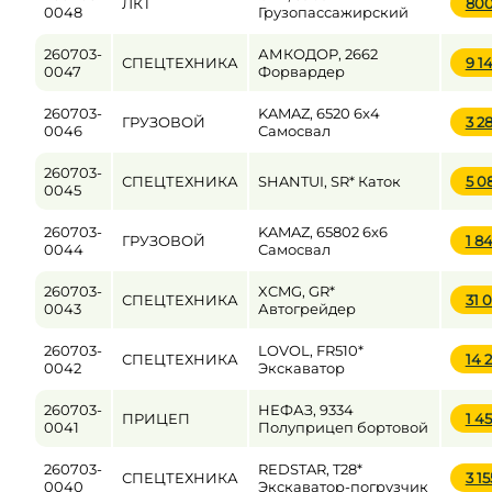
ЛКТ
80
0048
Грузопассажирский
260703-
АМКОДОР, 2662
СПЕЦТЕХНИКА
9 1
0047
Форвардер
260703-
KAMAZ, 6520 6x4
ГРУЗОВОЙ
3 2
0046
Самосвал
260703-
СПЕЦТЕХНИКА
SHANTUI, SR* Каток
5 0
0045
260703-
KAMAZ, 65802 6x6
ГРУЗОВОЙ
1 8
0044
Самосвал
260703-
XCMG, GR*
СПЕЦТЕХНИКА
31 
0043
Автогрейдер
260703-
LOVOL, FR510*
СПЕЦТЕХНИКА
14 
0042
Экскаватор
260703-
НЕФАЗ, 9334
ПРИЦЕП
1 4
0041
Полуприцеп бортовой
260703-
REDSTAR, T28*
СПЕЦТЕХНИКА
3 1
0040
Экскаватор-погрузчик