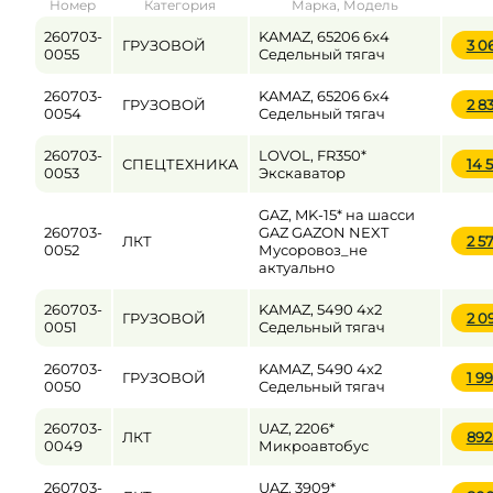
Номер
Категория
Марка, Модель
от
до
260703-
KAMAZ, 65206 6x4
ГРУЗОВОЙ
3 0
0055
Седельный тягач
260703-
KAMAZ, 65206 6x4
ГРУЗОВОЙ
2 8
Цена
0054
Седельный тягач
от
до
260703-
LOVOL, FR350*
СПЕЦТЕХНИКА
14 
0053
Экскаватор
GAZ, MK-15* на шасси
260703-
GAZ GAZON NEXT
ЛКТ
2 5
0052
Мусоровоз_не
актуально
260703-
KAMAZ, 5490 4x2
ГРУЗОВОЙ
2 0
0051
Седельный тягач
260703-
KAMAZ, 5490 4x2
ГРУЗОВОЙ
1 9
0050
Седельный тягач
260703-
UAZ, 2206*
ЛКТ
892
0049
Микроавтобус
260703-
UAZ, 3909*