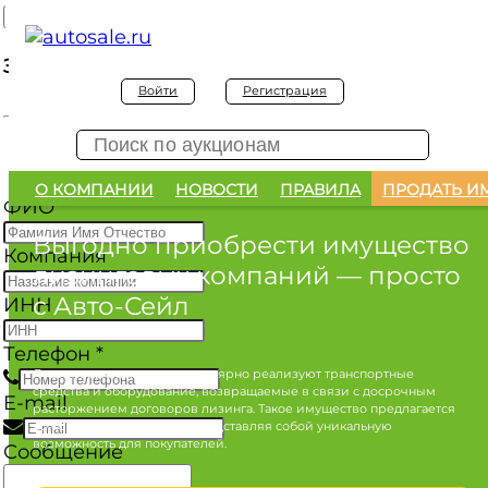
Заявка на покупку
Войти
Регистрация
Заявка на покупку изъятого а/м
О КОМПАНИИ
НОВОСТИ
ПРАВИЛА
ПРОДАТЬ И
ФИО
*
Выгодно приобрести имущество
Компания
лизинговых компаний
— просто
с Авто-Сейл
ИНН
Телефон
*
Лизинговые компании регулярно реализуют транспортные
средства и оборудование, возвращаемые в связи с досрочным
E-mail
расторжением договоров лизинга. Такое имущество предлагается
по конкурентным ценам, представляя собой уникальную
возможность для покупателей.
Сообщение