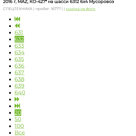
2016 г, MAZ, КО-427* на шасси 6312 6x4 Мусоровоз
СПЕЦТЕХНИКА | пробег: 16777 | |
ссылка на фото
631
632
633
634
635
636
637
638
639
640
20
50
100
Все