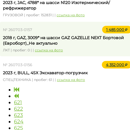
2023 г, JAC, 4788* на шасси N120 Изотермический/
рефрижератор
ГРУЗОВОЙ | пробег: 152831 | |
ссылка на фото
№ 260703-0157
1 485 000
2018 г, GAZ, 3009* на шасси GAZ GAZELLE NEXT Бортовой
(Евроборт)_Не актуально
ЛКТ | пробег: 0 | |
ссылка на фото
№ 260703-0156
4 352 000
2023 г, BULL, 4SX Экскаватор-погрузчик
СПЕЦТЕХНИКА | пробег: 61 | |
ссылка на фото
621
622
623
624
625