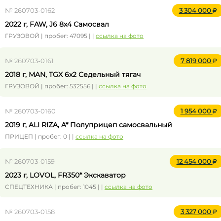
№ 260703-0162
3 304 000
2022 г, FAW, J6 8x4 Самосвал
ГРУЗОВОЙ | пробег: 47095 | |
ссылка на фото
№ 260703-0161
7 819 000
2018 г, MAN, TGX 6x2 Седельный тягач
ГРУЗОВОЙ | пробег: 532556 | |
ссылка на фото
№ 260703-0160
1 954 000
2019 г, ALI RIZA, A* Полуприцеп самосвальный
ПРИЦЕП | пробег: 0 | |
ссылка на фото
№ 260703-0159
12 454 000
2023 г, LOVOL, FR350* Экскаватор
СПЕЦТЕХНИКА | пробег: 1045 | |
ссылка на фото
№ 260703-0158
3 327 000