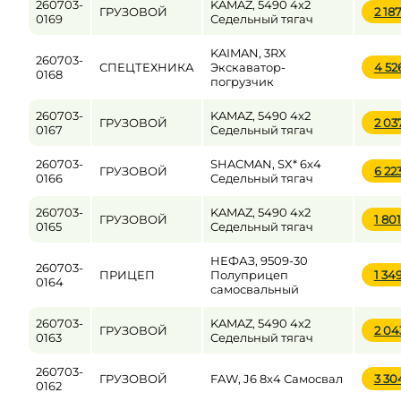
260703-
KAMAZ, 5490 4x2
ГРУЗОВОЙ
2 18
0169
Седельный тягач
KAIMAN, 3RX
260703-
СПЕЦТЕХНИКА
Экскаватор-
4 52
0168
погрузчик
260703-
KAMAZ, 5490 4x2
ГРУЗОВОЙ
2 03
0167
Седельный тягач
260703-
SHACMAN, SX* 6x4
ГРУЗОВОЙ
6 22
0166
Седельный тягач
260703-
KAMAZ, 5490 4x2
ГРУЗОВОЙ
1 80
0165
Седельный тягач
НЕФАЗ, 9509-30
260703-
ПРИЦЕП
Полуприцеп
1 34
0164
самосвальный
260703-
KAMAZ, 5490 4x2
ГРУЗОВОЙ
2 04
0163
Седельный тягач
260703-
ГРУЗОВОЙ
FAW, J6 8x4 Самосвал
3 30
0162