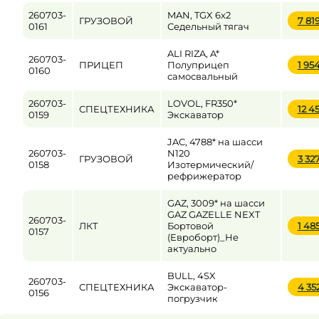
260703-
MAN, TGX 6x2
ГРУЗОВОЙ
7 81
0161
Седельный тягач
ALI RIZA, A*
260703-
ПРИЦЕП
Полуприцеп
1 95
0160
самосвальный
260703-
LOVOL, FR350*
СПЕЦТЕХНИКА
12 4
0159
Экскаватор
JAC, 4788* на шасси
260703-
N120
ГРУЗОВОЙ
3 32
0158
Изотермический/
рефрижератор
GAZ, 3009* на шасси
GAZ GAZELLE NEXT
260703-
ЛКТ
Бортовой
1 48
0157
(Евроборт)_Не
актуально
BULL, 4SX
260703-
СПЕЦТЕХНИКА
Экскаватор-
4 35
0156
погрузчик