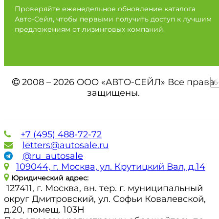
Проверяйте еженедельное обновление каталога
Авто-Сейл, чтобы первыми получить доступ к лучшим
предложениям от лизинговых компаний.
2008 – 2026 ООО «АВТО-СЕЙЛ» Все права
16
защищены.
+7 (495) 488-72-72
letters@autosale.ru
@ru_autosale
109044, г. Москва, ул. Крутицкий Вал, д.14
Юридический адрес:
127411, г. Москва, вн. тер. г. муниципальный
округ Дмитровский, ул. Софьи Ковалевской,
д.20, помещ. 103Н