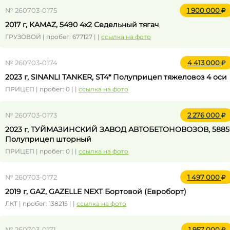
№ 260703-0175
1 900 000
2017 г, KAMAZ, 5490 4x2 Седельный тягач
ГРУЗОВОЙ | пробег: 677127 | |
ссылка на фото
№ 260703-0174
4 413 000
2023 г, SINANLI TANKER, ST4* Полуприцеп тяжеловоз 4 оси
ПРИЦЕП | пробег: 0 | |
ссылка на фото
№ 260703-0173
2 276 000
2023 г, ТУЙМАЗИНСКИЙ ЗАВОД АВТОБЕТОНОВОЗОВ, 5885
Полуприцеп шторный
ПРИЦЕП | пробег: 0 | |
ссылка на фото
№ 260703-0172
1 497 000
2019 г, GAZ, GAZELLE NEXT Бортовой (Евроборт)
ЛКТ | пробег: 138215 | |
ссылка на фото
№ 260703-0171
1 957 000