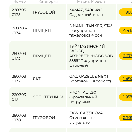
Номер
Категория
Марка, Модель
от
до
260703-
KAMAZ, 5490 4x2
ГРУЗОВОЙ
1 90
0175
Седельный тягач
SINANLI TANKER, ST4*
260703-
Цена
ПРИЦЕП
Полуприцеп
4 41
0174
тяжеловоз 4 оси
от
до
ТУЙМАЗИНСКИЙ
ЗАВОД
260703-
ПРИЦЕП
АВТОБЕТОНОВОЗОВ,
2 27
0173
5885* Полуприцеп
шторный
260703-
GAZ, GAZELLE NEXT
ЛКТ
1 49
0172
Бортовой (Евроборт)
FRONTAL, 250
260703-
СПЕЦТЕХНИКА
Фронтальный
1 95
0171
погрузчик
FAW, CA 3310 8x4
260703-
ГРУЗОВОЙ
Самосвал_не
2 79
0170
актуально