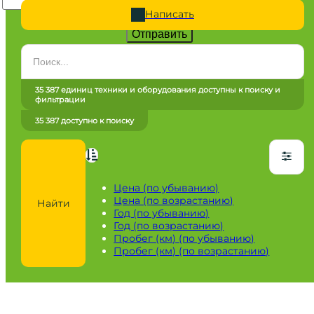
Написать
Отправить
Категория
Все категории
35 387 единиц техники и оборудования доступны к поиску и
фильтрации
Марка
35 387 доступно к поиску
Все марки
Модель
Сначала выберите марку
Цена (по убыванию)
Цена (по возрастанию)
Найти
Город / регион
Год (по убыванию)
Год (по возрастанию)
Все города
Пробег (км) (по убыванию)
Пробег (км) (по возрастанию)
Год
от
до
Пробег / Наработка