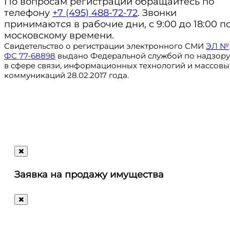
По вопросам регистрации обращайтесь по
телефону
+7 (495) 488-72-72
. Звонки
принимаются в рабочие дни, с 9:00 до 18:00 п
московскому времени.
Свидетельство о регистрации электронного СМИ
ЭЛ №
ФС 77-68898
выдано Федеральной службой по надзору
в сфере связи, информационных технологий и массовы
коммуникаций 28.02.2017 года.
Регистрация
@ru_autosale
letters@autosale.ru
Заявка на продажу имущества
+7 (495) 488-72-72
Ответим
на