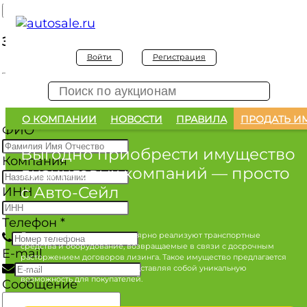
Заявка на покупку
Войти
Регистрация
Заявка на покупку изъятого а/м
О КОМПАНИИ
НОВОСТИ
ПРАВИЛА
ПРОДАТЬ И
ФИО
*
Выгодно приобрести имущество
Компания
лизинговых компаний
— просто
с Авто-Сейл
ИНН
Телефон
*
Лизинговые компании регулярно реализуют транспортные
средства и оборудование, возвращаемые в связи с досрочным
E-mail
расторжением договоров лизинга. Такое имущество предлагается
по конкурентным ценам, представляя собой уникальную
возможность для покупателей.
Сообщение