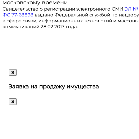
московскому времени.
Свидетельство о регистрации электронного СМИ
ЭЛ №
ФС 77-68898
выдано Федеральной службой по надзору
в сфере связи, информационных технологий и массовы
коммуникаций 28.02.2017 года.
Регистрация
@ru_autosale
letters@autosale.ru
Заявка на продажу имущества
+7 (495) 488-72-72
Ответим
на
любые
ваши
вопросы!