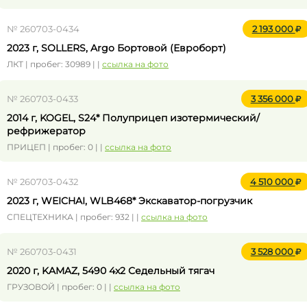
№ 260703-0434
2 193 000
2023 г, SOLLERS, Argo Бортовой (Евроборт)
ЛКТ | пробег: 30989 | |
ссылка на фото
№ 260703-0433
3 356 000
2014 г, KOGEL, S24* Полуприцеп изотермический/
рефрижератор
ПРИЦЕП | пробег: 0 | |
ссылка на фото
№ 260703-0432
4 510 000
2023 г, WEICHAI, WLB468* Экскаватор-погрузчик
СПЕЦТЕХНИКА | пробег: 932 | |
ссылка на фото
№ 260703-0431
3 528 000
2020 г, KAMAZ, 5490 4x2 Седельный тягач
ГРУЗОВОЙ | пробег: 0 | |
ссылка на фото