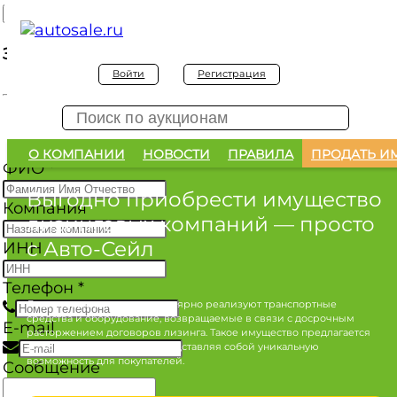
Заявка на покупку
Войти
Регистрация
Заявка на покупку изъятого а/м
О КОМПАНИИ
НОВОСТИ
ПРАВИЛА
ПРОДАТЬ И
ФИО
*
Выгодно приобрести имущество
Компания
лизинговых компаний
— просто
с Авто-Сейл
ИНН
Телефон
*
Лизинговые компании регулярно реализуют транспортные
средства и оборудование, возвращаемые в связи с досрочным
E-mail
расторжением договоров лизинга. Такое имущество предлагается
по конкурентным ценам, представляя собой уникальную
возможность для покупателей.
Сообщение