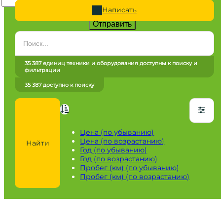
Написать
Отправить
Категория
Все категории
35 387 единиц техники и оборудования доступны к поиску и
фильтрации
Марка
35 387 доступно к поиску
Все марки
Модель
Сначала выберите марку
Цена (по убыванию)
Цена (по возрастанию)
Найти
Город / регион
Год (по убыванию)
Год (по возрастанию)
Все города
Пробег (км) (по убыванию)
Пробег (км) (по возрастанию)
Год
от
до
Пробег / Наработка