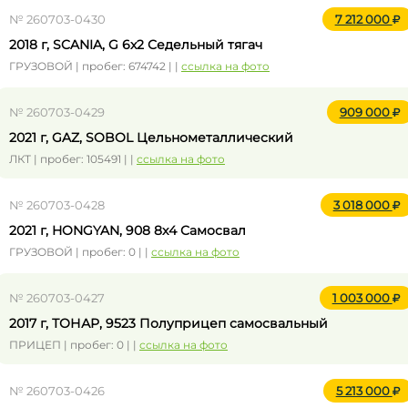
№ 260703-0430
7 212 000
2018 г, SCANIA, G 6x2 Седельный тягач
ГРУЗОВОЙ | пробег: 674742 | |
ссылка на фото
№ 260703-0429
909 000
2021 г, GAZ, SOBOL Цельнометаллический
ЛКТ | пробег: 105491 | |
ссылка на фото
№ 260703-0428
3 018 000
2021 г, HONGYAN, 908 8x4 Самосвал
ГРУЗОВОЙ | пробег: 0 | |
ссылка на фото
№ 260703-0427
1 003 000
2017 г, ТОНАР, 9523 Полуприцеп самосвальный
ПРИЦЕП | пробег: 0 | |
ссылка на фото
№ 260703-0426
5 213 000