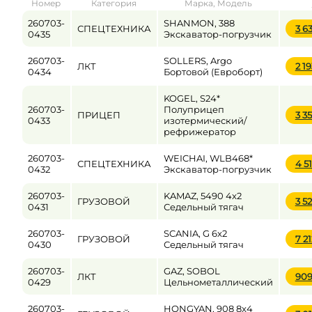
Номер
Категория
Марка, Модель
от
до
260703-
SHANMON, 388
СПЕЦТЕХНИКА
3 6
0435
Экскаватор-погрузчик
260703-
SOLLERS, Argo
ЛКТ
2 1
Цена
0434
Бортовой (Евроборт)
от
до
KOGEL, S24*
260703-
Полуприцеп
ПРИЦЕП
3 3
0433
изотермический/
рефрижератор
260703-
WEICHAI, WLB468*
СПЕЦТЕХНИКА
4 5
0432
Экскаватор-погрузчик
260703-
KAMAZ, 5490 4x2
ГРУЗОВОЙ
3 5
0431
Седельный тягач
260703-
SCANIA, G 6x2
ГРУЗОВОЙ
7 2
0430
Седельный тягач
260703-
GAZ, SOBOL
ЛКТ
90
0429
Цельнометаллический
260703-
HONGYAN, 908 8x4