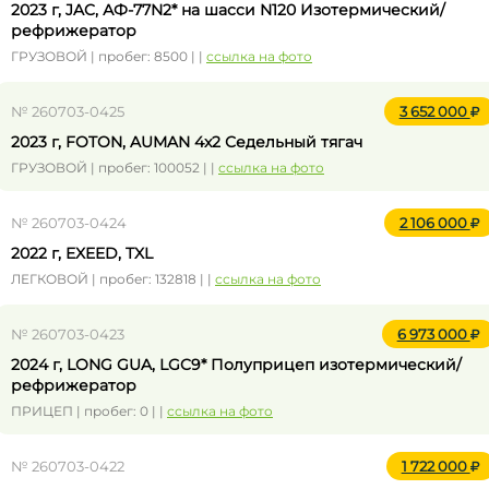
2023 г, JAC, АФ-77N2* на шасси N120 Изотермический/
рефрижератор
ГРУЗОВОЙ | пробег: 8500 | |
ссылка на фото
№ 260703-0425
3 652 000
2023 г, FOTON, AUMAN 4x2 Седельный тягач
ГРУЗОВОЙ | пробег: 100052 | |
ссылка на фото
№ 260703-0424
2 106 000
2022 г, EXEED, TXL
ЛЕГКОВОЙ | пробег: 132818 | |
ссылка на фото
№ 260703-0423
6 973 000
2024 г, LONG GUA, LGC9* Полуприцеп изотермический/
рефрижератор
ПРИЦЕП | пробег: 0 | |
ссылка на фото
№ 260703-0422
1 722 000