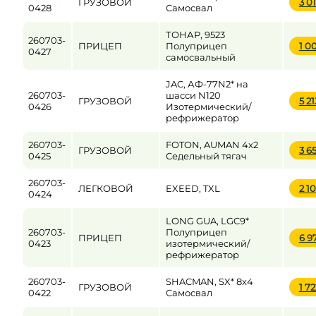
ГРУЗОВОЙ
3 0
0428
Самосвал
ТОНАР, 9523
260703-
ПРИЦЕП
Полуприцеп
1 0
0427
самосвальный
JAC, АФ-77N2* на
260703-
шасси N120
ГРУЗОВОЙ
5 2
0426
Изотермический/
рефрижератор
260703-
FOTON, AUMAN 4x2
ГРУЗОВОЙ
3 6
0425
Седельный тягач
260703-
ЛЕГКОВОЙ
EXEED, TXL
2 1
0424
LONG GUA, LGC9*
260703-
Полуприцеп
ПРИЦЕП
6 9
0423
изотермический/
рефрижератор
260703-
SHACMAN, SX* 8x4
ГРУЗОВОЙ
1 7
0422
Самосвал