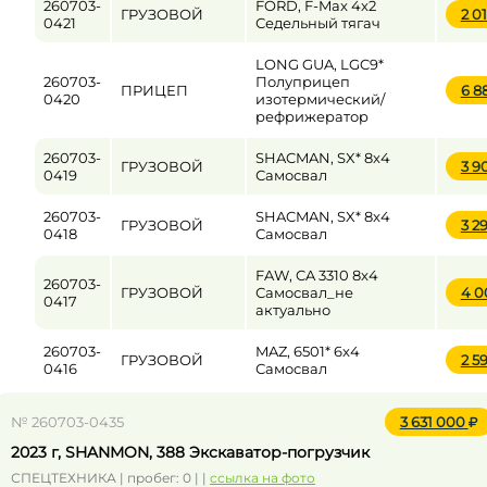
260703-
FORD, F-Max 4x2
ГРУЗОВОЙ
2 0
0421
Седельный тягач
LONG GUA, LGC9*
260703-
Полуприцеп
ПРИЦЕП
6 8
0420
изотермический/
рефрижератор
260703-
SHACMAN, SX* 8x4
ГРУЗОВОЙ
3 9
0419
Самосвал
260703-
SHACMAN, SX* 8x4
ГРУЗОВОЙ
3 2
0418
Самосвал
FAW, CA 3310 8x4
260703-
ГРУЗОВОЙ
Самосвал_не
4 0
0417
актуально
260703-
MAZ, 6501* 6x4
ГРУЗОВОЙ
2 5
0416
Самосвал
№ 260703-0435
3 631 000
2023 г, SHANMON, 388 Экскаватор-погрузчик
СПЕЦТЕХНИКА | пробег: 0 | |
ссылка на фото