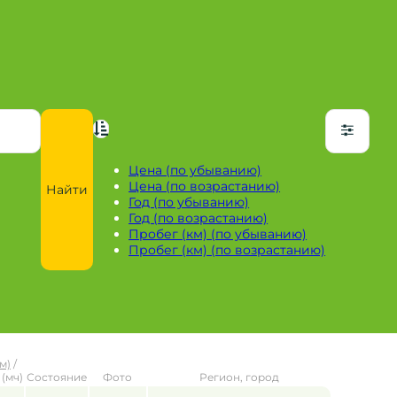
Цена (по убыванию)
Цена (по возрастанию)
Найти
Год (по убыванию)
Год (по возрастанию)
Пробег (км) (по убыванию)
Пробег (км) (по возрастанию)
м)
/
(мч)
Состояние
Фото
Регион, город