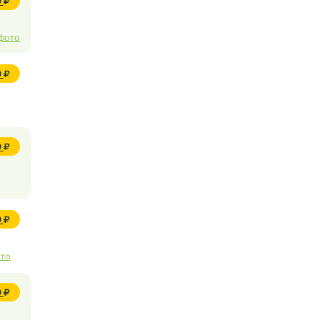
0
 фото
0
0
0
ото
0