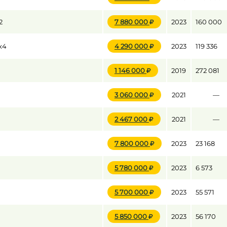
2
7 880 000
2023
160 000
x4
4 290 000
2023
119 336
1 146 000
2019
272 081
3 060 000
2021
—
2 467 000
2021
—
7 800 000
2023
23 168
5 780 000
2023
6 573
5 700 000
2023
55 571
5 850 000
2023
56 170