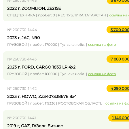
№ 260730-1445
5 670 00
2022 г, ZOOMLION, ZE215E
СПЕЦТЕХНИКА | пробег: 0 | РЕСПУБЛИКА ТАТАРСТАН |
ссылка на
№ 260730-1444
3 700 00
2023 г, JAC, N90
ГРУЗОВОЙ | пробег: 170000 | Тульская обл. |
ссылка на фото
№ 260730-1443
7 880 00
2023 г, FORD, CARGO 1833 LR 4x2
ГРУЗОВОЙ | пробег: 160000 | Тульская обл. |
ссылка на фото
№ 260730-1442
4 290 00
2023 г, HOWO, ZZ3407S3867E 8x4
ГРУЗОВОЙ | пробег: 119336 | РОСТОВСКАЯ ОБЛАСТЬ |
ссылка на ф
№ 260730-1441
1 146 00
2019 г, GAZ, ГАЗель Бизнес