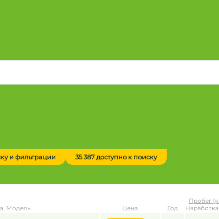
ску и фильтрации
35 387 доступно к поиску
Пробег (к
а, Модель
Цена
Год
Наработка 
до