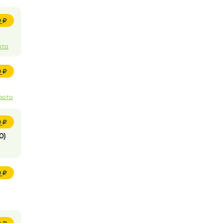
0
ото
0
фото
0
0)
0