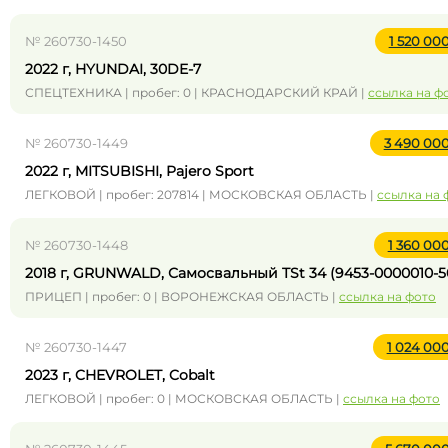
№ 260730-1450
1 520 00
2022 г, HYUNDAI, 30DE-7
СПЕЦТЕХНИКА | пробег: 0 | КРАСНОДАРСКИЙ КРАЙ |
ссылка на ф
№ 260730-1449
3 490 00
2022 г, MITSUBISHI, Pajero Sport
ЛЕГКОВОЙ | пробег: 207814 | МОСКОВСКАЯ ОБЛАСТЬ |
ссылка на 
№ 260730-1448
1 360 00
2018 г, GRUNWALD, Самосвальный TSt 34 (9453-0000010-5
ПРИЦЕП | пробег: 0 | ВОРОНЕЖСКАЯ ОБЛАСТЬ |
ссылка на фото
№ 260730-1447
1 024 00
2023 г, CHEVROLET, Cobalt
ЛЕГКОВОЙ | пробег: 0 | МОСКОВСКАЯ ОБЛАСТЬ |
ссылка на фото