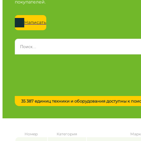
покупателей.
Написать
Категория
Все категории
Марка
Все марки
Модель
Сначала выберите марку
35 387 единиц техники и оборудования доступны к пои
Город / регион
Все города
Год
Номер
Категория
Марк
от