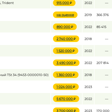
 Trident
915 000
2022
—
на оценке
2019
366 376
до
890 000
2022
85 415
до
2 740 000
2018
—
1 520 000
2022
—
3 490 000
2022
207 814
й TSt 34 (9453-0000010-50)
1 360 000
2018
—
1 024 000
2023
—
5 670 000
2022
—
3 700 000
2023
170 000