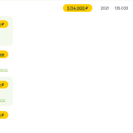
5 114 000
2021
135 033
0
ке
фото
0
ото
0