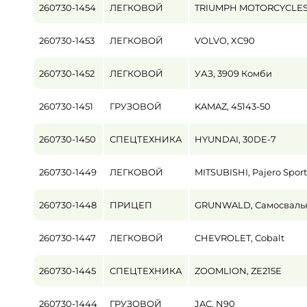
260730-1454
ЛЕГКОВОЙ
TRIUMPH MOTORCYCLES,
Пробег / Наработка
260730-1453
ЛЕГКОВОЙ
VOLVO, XC90
от
260730-1452
ЛЕГКОВОЙ
УАЗ, 3909 Комби
Цена
от
260730-1451
ГРУЗОВОЙ
KAMAZ, 45143-50
260730-1450
СПЕЦТЕХНИКА
HYUNDAI, 30DE-7
260730-1449
ЛЕГКОВОЙ
MITSUBISHI, Pajero Sport
260730-1448
ПРИЦЕП
GRUNWALD, Самосвальны
260730-1447
ЛЕГКОВОЙ
CHEVROLET, Cobalt
260730-1445
СПЕЦТЕХНИКА
ZOOMLION, ZE215E
260730-1444
ГРУЗОВОЙ
JAC, N90