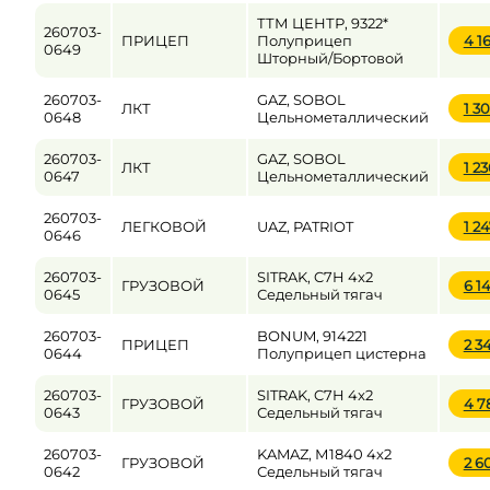
ТТМ ЦЕНТР, 9322*
260703-
ПРИЦЕП
Полуприцеп
4 1
0649
Шторный/Бортовой
260703-
GAZ, SOBOL
ЛКТ
1 3
0648
Цельнометаллический
260703-
GAZ, SOBOL
ЛКТ
1 2
0647
Цельнометаллический
260703-
ЛЕГКОВОЙ
UAZ, PATRIOT
1 2
0646
260703-
SITRAK, C7H 4x2
ГРУЗОВОЙ
6 1
0645
Седельный тягач
260703-
BONUM, 914221
ПРИЦЕП
2 3
0644
Полуприцеп цистерна
260703-
SITRAK, C7H 4x2
ГРУЗОВОЙ
4 7
0643
Седельный тягач
260703-
KAMAZ, М1840 4x2
ГРУЗОВОЙ
2 6
0642
Седельный тягач