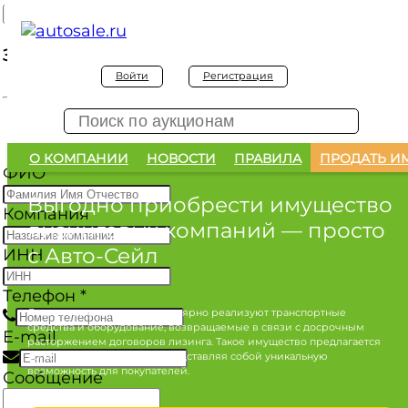
Заявка на покупку
Войти
Регистрация
Заявка на покупку изъятого а/м
О КОМПАНИИ
НОВОСТИ
ПРАВИЛА
ПРОДАТЬ И
ФИО
*
Выгодно приобрести имущество
Компания
лизинговых компаний
— просто
с Авто-Сейл
ИНН
Телефон
*
Лизинговые компании регулярно реализуют транспортные
средства и оборудование, возвращаемые в связи с досрочным
E-mail
расторжением договоров лизинга. Такое имущество предлагается
по конкурентным ценам, представляя собой уникальную
возможность для покупателей.
Сообщение