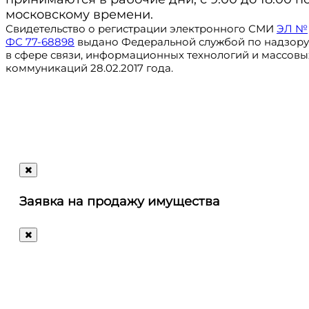
московскому времени.
Свидетельство о регистрации электронного СМИ
ЭЛ №
ФС 77-68898
выдано Федеральной службой по надзору
в сфере связи, информационных технологий и массовы
коммуникаций 28.02.2017 года.
Регистрация
@ru_autosale
letters@autosale.ru
Заявка на продажу имущества
+7 (495) 488-72-72
Ответим
на
любые
ваши
вопросы!