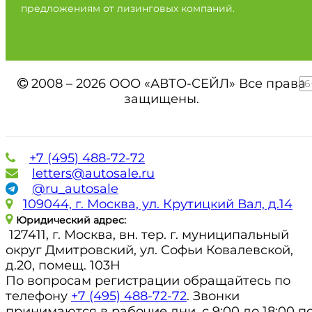
предложениям от лизинговых компаний.
2008 – 2026 ООО «АВТО-СЕЙЛ» Все права
16
защищены.
+7 (495) 488-72-72
letters@autosale.ru
@ru_autosale
109044, г. Москва, ул. Крутицкий Вал, д.14
Юридический адрес:
127411, г. Москва, вн. тер. г. муниципальный
округ Дмитровский, ул. Софьи Ковалевской,
д.20, помещ. 103Н
По вопросам регистрации обращайтесь по
телефону
+7 (495) 488-72-72
. Звонки
принимаются в рабочие дни, с 9:00 до 18:00 п