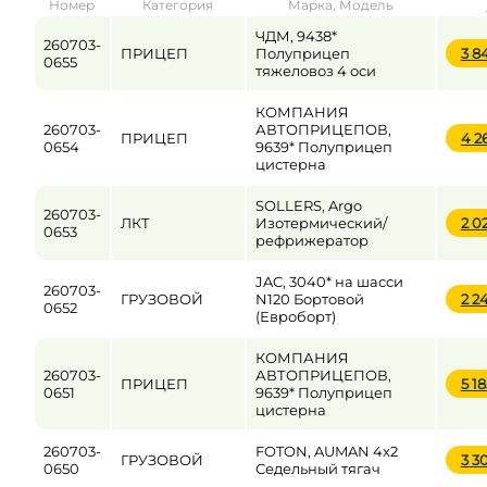
Номер
Категория
Марка, Модель
от
до
ЧДМ, 9438*
260703-
ПРИЦЕП
Полуприцеп
3 8
0655
тяжеловоз 4 оси
Цена
КОМПАНИЯ
260703-
АВТОПРИЦЕПОВ,
от
до
ПРИЦЕП
4 2
0654
9639* Полуприцеп
цистерна
SOLLERS, Argo
260703-
ЛКТ
Изотермический/
2 0
0653
рефрижератор
JAC, 3040* на шасси
260703-
ГРУЗОВОЙ
N120 Бортовой
2 2
0652
(Евроборт)
КОМПАНИЯ
260703-
АВТОПРИЦЕПОВ,
ПРИЦЕП
5 1
0651
9639* Полуприцеп
цистерна
260703-
FOTON, AUMAN 4x2
ГРУЗОВОЙ
3 3
0650
Седельный тягач