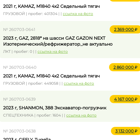
2021 г, KAMAZ, М1840 4x2 Седельный тягач
ГРУЗОВОЙ | пробег: 401304 | |
ссылка на фото
№ 260703-0641
2 369 000
2023 г, GAZ, 2818* на шасси GAZ GAZON NEXT
Изотермический/рефрижератор_не актуально
ЛКТ | пробег: 0 | |
ссылка на фото
№ 260703-0640
2 860 000
2021 г, KAMAZ, М1840 4x2 Седельный тягач
ГРУЗОВОЙ | пробег: 449058 | |
ссылка на фото
№ 260703-0639
4 167 000
2023 г, SHANMON, 388 Экскаватор-погрузчик
СПЕЦТЕХНИКА | пробег: 1604 | |
ссылка на фото
№ 260703-0638
3 132 000
2023 г, GEELY, Tugella