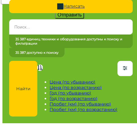
Написать
Отправить
Категория
Все категории
35 387 единиц техники и оборудования доступны к поиску и
фильтрации
Марка
35 387 доступно к поиску
Все марки
Модель
Сначала выберите марку
Цена (по убыванию)
Цена (по возрастанию)
Найти
Город / регион
Год (по убыванию)
Год (по возрастанию)
Все города
Пробег (км) (по убыванию)
Пробег (км) (по возрастанию)
Год
от
до
Пробег / Наработка