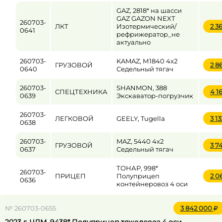
GAZ, 2818* на шасси
GAZ GAZON NEXT
260703-
ЛКТ
Изотермический/
2 3
0641
рефрижератор_не
актуально
260703-
KAMAZ, М1840 4x2
ГРУЗОВОЙ
2 8
0640
Седельный тягач
260703-
SHANMON, 388
СПЕЦТЕХНИКА
4 1
0639
Экскаватор-погрузчик
260703-
ЛЕГКОВОЙ
GEELY, Tugella
3 1
0638
260703-
MAZ, 5440 4x2
ГРУЗОВОЙ
3 7
0637
Седельный тягач
ТОНАР, 998*
260703-
ПРИЦЕП
Полуприцеп
2 0
0636
контейнеровоз 4 оси
№ 260703-0655
3 842 000