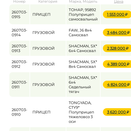
Номер
Категория
Марка, Модель
Цена
от
до
ТОНАР, 95892
260703-
ПРИЦЕП
Полуприцеп
1 553 000
0915
самосвальный
Цена
260703-
FAW, J6 8x4
ГРУЗОВОЙ
3 484 000
0914
Самосвал
от
до
260703-
SHACMAN, SX*
ГРУЗОВОЙ
2 328 000
0913
6x4 Самосвал
260703-
SHACMAN, SX*
ГРУЗОВОЙ
4 389 000
0912
8x4 Самосвал
SHACMAN, SX*
260703-
6x4
ГРУЗОВОЙ
4 824 000
0911
Седельный
тягач
TONGYADA,
CTY9*
260703-
ПРИЦЕП
Полуприцеп
3 620 000
0910
тяжеловоз 3
оси