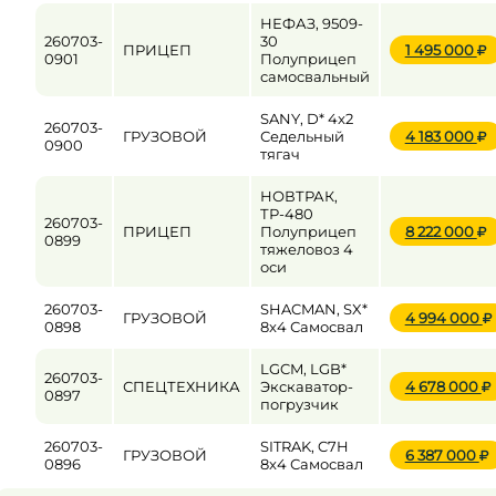
НЕФАЗ, 9509-
260703-
30
ПРИЦЕП
1 495 000
0901
Полуприцеп
самосвальный
SANY, D* 4x2
260703-
ГРУЗОВОЙ
Седельный
4 183 000
0900
тягач
НОВТРАК,
ТР-480
260703-
ПРИЦЕП
Полуприцеп
8 222 000
0899
тяжеловоз 4
оси
260703-
SHACMAN, SX*
ГРУЗОВОЙ
4 994 000
0898
8x4 Самосвал
LGCM, LGB*
260703-
СПЕЦТЕХНИКА
Экскаватор-
4 678 000
0897
погрузчик
260703-
SITRAK, C7H
ГРУЗОВОЙ
6 387 000
0896
8x4 Самосвал