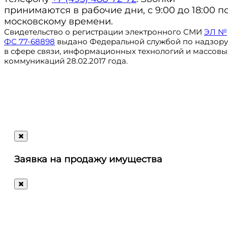
принимаются в рабочие дни, с 9:00 до 18:00 п
московскому времени.
Свидетельство о регистрации электронного СМИ
ЭЛ №
ФС 77-68898
выдано Федеральной службой по надзору
в сфере связи, информационных технологий и массовы
коммуникаций 28.02.2017 года.
Регистрация
@ru_autosale
letters@autosale.ru
Заявка на продажу имущества
+7 (495) 488-72-72
Ответим
на
любые
ваши