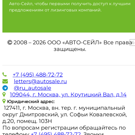
Авто-Сейл, чтобы первыми получить доступ к лучшим
предложениям от лизинговых компаний.
2008 – 2026 ООО «АВТО-СЕЙЛ» Все права
16
защищены.
+7 (495) 488-72-72
letters@autosale.ru
@ru_autosale
109044, г. Москва, ул. Крутицкий Вал, д.14
Юридический адрес:
127411, г. Москва, вн. тер. г. муниципальный
округ Дмитровский, ул. Софьи Ковалевской,
д.20, помещ. 103Н
По вопросам регистрации обращайтесь по
телефону
+7 (495) 488-72-72
. Звонки