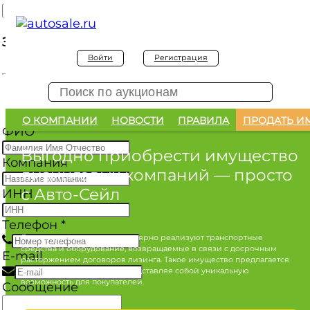
Заявка на покупку
Войти
Регистрация
Заявка на покупку изъятого а/м
О КОМПАНИИ
НОВОСТИ
ПРАВИЛА
ПРОДАТЬ И
ФИО
*
Выгодно приобрести имущество
Компания
лизинговых компаний
— просто
с Авто-Сейл
ИНН
Телефон
*
Лизинговые компании регулярно реализуют транспортные
средства и оборудование, возвращаемые в связи с досрочным
E-mail
расторжением договоров лизинга. Такое имущество предлагается
по конкурентным ценам, представляя собой уникальную
возможность для покупателей.
Сообщение