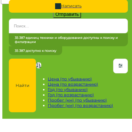
Написать
Отправить
Категория
Все категории
35 387 единиц техники и оборудования доступны к поиску и
фильтрации
Марка
35 387 доступно к поиску
Все марки
Модель
Сначала выберите марку
Цена (по убыванию)
Цена (по возрастанию)
Найти
Город / регион
Год (по убыванию)
Год (по возрастанию)
Все города
Пробег (км) (по убыванию)
Пробег (км) (по возрастанию)
Год
от
до
Пробег / Наработка