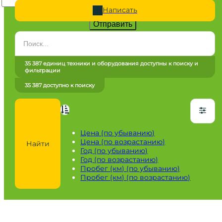
Написать
Отправить
Категория
Все категории
35 387 единиц техники и оборудования доступны к поиску и
фильтрации
Марка
35 387 доступно к поиску
Все марки
Модель
Сначала выберите марку
Цена (по убыванию)
Цена (по возрастанию)
Найти
Город / регион
Год (по убыванию)
Год (по возрастанию)
Все города
Пробег (км) (по убыванию)
Пробег (км) (по возрастанию)
Год
от
до
Пробег / Наработка