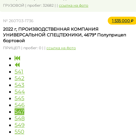
ГРУЗОВОЙ | пробег: 32682 | |
ссылка на фото
№ 260703-1736
1 535 000
2022 г, ПРОИЗВОДСТВЕННАЯ КОМПАНИЯ
УНИВЕРСАЛЬНОЙ СПЕЦТЕХНИКИ, 4679* Полуприцеп
бортовой
ПРИЦЕП | пробег: 0 | |
ссылка на фото
541
542
543
544
545
546
547
548
549
550