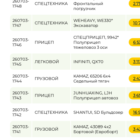
260703-
СПЕЦТЕХНИКА
Фронтальный
2 7
1748
погрузчик
260703-
WEHEAVY, WE330*
СПЕЦТЕХНИКА
10 
1747
Экскаватор
СПЕЦПРИЦЕП, 9942*
260703-
ПРИЦЕП
Полуприцеп
6 5
1746
тяжеловоз 3 оси
260703-
ЛЕГКОВОЙ
INFINITI, QX70
3 1
1745
260703-
KAMAZ, 65206 6x4
ГРУЗОВОЙ
2 
1744
Седельный тягач
260703-
JUNHUAXING, LJH
ПРИЦЕП
3 6
1743
Полуприцеп автовоз
260703-
СПЕЦТЕХНИКА
SHANTUI, SD Бульдозер
16 
1742
260703-
KAMAZ, 43089 4x2
ГРУЗОВОЙ
3 
1741
Бортовой (Евроборт)