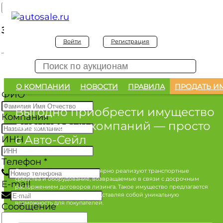
Заявка на покупку
Войти
Регистрация
Заявка на покупку изъятого а/м
О КОМПАНИИ
НОВОСТИ
ПРАВИЛА
ПРОДАТЬ И
ФИО
*
Выгодно приобрести имущество
Компания
лизинговых компаний
— просто
с Авто-Сейл
ИНН
Телефон
*
Лизинговые компании регулярно реализуют транспортные
средства и оборудование, возвращаемые в связи с досрочным
E-mail
расторжением договоров лизинга. Такое имущество предлагается
по конкурентным ценам, представляя собой уникальную
возможность для покупателей.
Сообщение