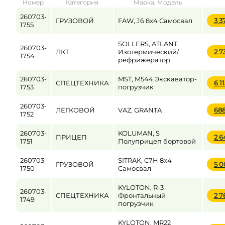
Номер
Категория
Марка, Модель
от
до
260703-
ГРУЗОВОЙ
FAW, J6 8x4 Самосвал
3 3
1755
SOLLERS, ATLANT
260703-
Цена
ЛКТ
Изотермический/
2 
1754
рефрижератор
от
до
260703-
MST, M544 Экскаватор-
СПЕЦТЕХНИКА
6 1
1753
погрузчик
260703-
ЛЕГКОВОЙ
VAZ, GRANTA
68
1752
260703-
KOLUMAN, S
ПРИЦЕП
2 
1751
Полуприцеп бортовой
260703-
SITRAK, C7H 8x4
ГРУЗОВОЙ
5 
1750
Самосвал
KYLOTON, R-3
260703-
СПЕЦТЕХНИКА
Фронтальный
2 
1749
погрузчик
KYLOTON, MR22