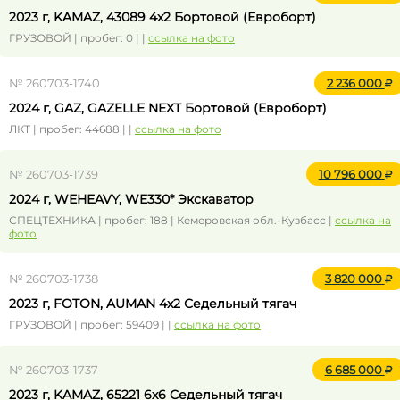
2023 г, KAMAZ, 43089 4x2 Бортовой (Евроборт)
ГРУЗОВОЙ | пробег: 0 | |
ссылка на фото
№ 260703-1740
2 236 000
2024 г, GAZ, GAZELLE NEXT Бортовой (Евроборт)
ЛКТ | пробег: 44688 | |
ссылка на фото
№ 260703-1739
10 796 000
2024 г, WEHEAVY, WE330* Экскаватор
СПЕЦТЕХНИКА | пробег: 188 | Кемеровская обл.-Кузбасс |
ссылка на
фото
№ 260703-1738
3 820 000
2023 г, FOTON, AUMAN 4x2 Седельный тягач
ГРУЗОВОЙ | пробег: 59409 | |
ссылка на фото
№ 260703-1737
6 685 000
2023 г, KAMAZ, 65221 6x6 Седельный тягач