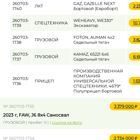
260703-
GAZ, GAZELLE NEXT
ЛКТ
2 2
1740
Бортовой (Евроборт)
260703-
WEHEAVY, WE330*
СПЕЦТЕХНИКА
10 
1739
Экскаватор
260703-
FOTON, AUMAN 4x2
ГРУЗОВОЙ
3 
1738
Седельный тягач
260703-
KAMAZ, 65221 6x6
ГРУЗОВОЙ
6 
1737
Седельный тягач
ПРОИЗВОДСТВЕННАЯ
КОМПАНИЯ
260703-
ПРИЦЕП
УНИВЕРСАЛЬНОЙ
1 5
1736
СПЕЦТЕХНИКИ, 4679*
Полуприцеп бортовой
№ 260703-1755
3 379 000
2023 г, FAW, J6 8x4 Самосвал
ГРУЗОВОЙ | пробег: 0 | |
ссылка на фото
№ 260703-1754
2 734 000