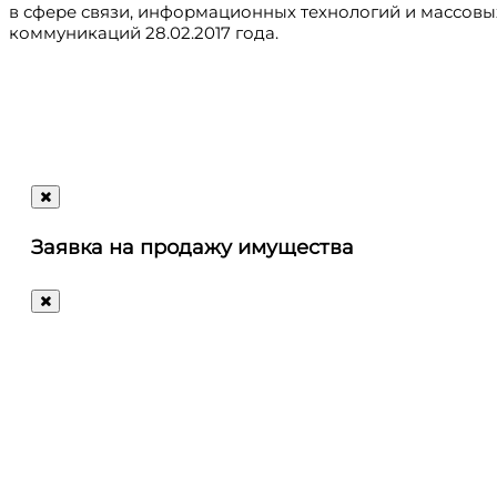
в сфере связи, информационных технологий и массовы
коммуникаций 28.02.2017 года.
Регистрация
@ru_autosale
letters@autosale.ru
Заявка на продажу имущества
+7 (495) 488-72-72
Ответим
на
любые
ваши
вопросы!