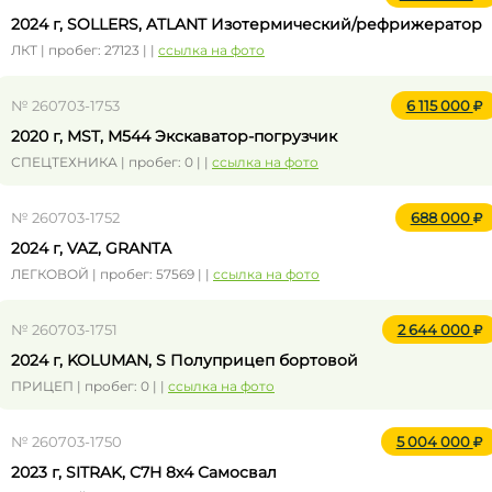
2024 г, SOLLERS, ATLANT Изотермический/рефрижератор
ЛКТ | пробег: 27123 | |
ссылка на фото
№ 260703-1753
6 115 000
2020 г, MST, M544 Экскаватор-погрузчик
СПЕЦТЕХНИКА | пробег: 0 | |
ссылка на фото
№ 260703-1752
688 000
2024 г, VAZ, GRANTA
ЛЕГКОВОЙ | пробег: 57569 | |
ссылка на фото
№ 260703-1751
2 644 000
2024 г, KOLUMAN, S Полуприцеп бортовой
ПРИЦЕП | пробег: 0 | |
ссылка на фото
№ 260703-1750
5 004 000
2023 г, SITRAK, C7H 8x4 Самосвал