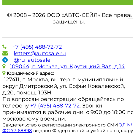
2008 – 2026 ООО «АВТО-СЕЙЛ» Все права
16
защищены.
+7 (495) 488-72-72
letters@autosale.ru
@ru_autosale
109044, г. Москва, ул. Крутицкий Вал, д.14
Юридический адрес:
127411, г. Москва, вн. тер. г. муниципальный
округ Дмитровский, ул. Софьи Ковалевской,
д.20, помещ. 103Н
По вопросам регистрации обращайтесь по
телефону
+7 (495) 488-72-72
. Звонки
принимаются в рабочие дни, с 9:00 до 18:00 п
московскому времени.
Свидетельство о регистрации электронного СМИ
ЭЛ №
ФС 77-68898
выдано Федеральной службой по надзору