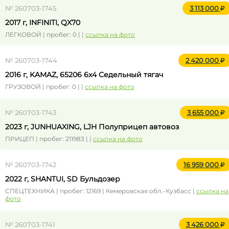
№ 260703-1745
3 113 000
2017 г, INFINITI, QX70
ЛЕГКОВОЙ | пробег: 0 | |
ссылка на фото
№ 260703-1744
2 420 000
2016 г, KAMAZ, 65206 6x4 Седельный тягач
ГРУЗОВОЙ | пробег: 0 | |
ссылка на фото
№ 260703-1743
3 655 000
2023 г, JUNHUAXING, LJH Полуприцеп автовоз
ПРИЦЕП | пробег: 211983 | |
ссылка на фото
№ 260703-1742
16 959 000
2022 г, SHANTUI, SD Бульдозер
СПЕЦТЕХНИКА | пробег: 12169 | Кемеровская обл.-Кузбасс |
ссылка на
фото
№ 260703-1741
3 426 000