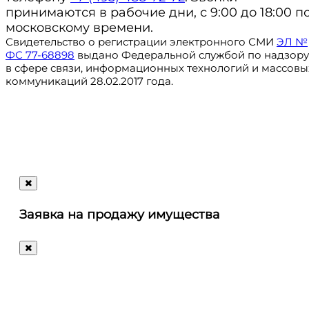
принимаются в рабочие дни, с 9:00 до 18:00 п
московскому времени.
Свидетельство о регистрации электронного СМИ
ЭЛ №
ФС 77-68898
выдано Федеральной службой по надзору
в сфере связи, информационных технологий и массовы
коммуникаций 28.02.2017 года.
Регистрация
@ru_autosale
letters@autosale.ru
Заявка на продажу имущества
+7 (495) 488-72-72
Ответим
на
любые
ваши