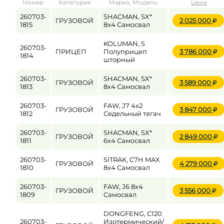
Номер
Категория
Марка, Модель
Цена
от
до
260703-
SHACMAN, SX*
ГРУЗОВОЙ
2 025 000
1815
8x4 Самосвал
KOLUMAN, S
260703-
Цена
ПРИЦЕП
Полуприцеп
3 786 000
1814
шторный
от
до
260703-
SHACMAN, SX*
ГРУЗОВОЙ
3 589 000
1813
8x4 Самосвал
260703-
FAW, J7 4x2
ГРУЗОВОЙ
3 847 000
1812
Седельный тягач
260703-
SHACMAN, SX*
ГРУЗОВОЙ
2 849 000
1811
6x4 Самосвал
260703-
SITRAK, C7H MAX
ГРУЗОВОЙ
4 279 000
1810
8x4 Самосвал
260703-
FAW, J6 8x4
ГРУЗОВОЙ
3 556 000
1809
Самосвал
DONGFENG, C120
260703-
Изотермический/