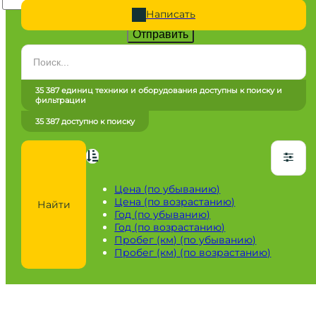
Написать
Отправить
Категория
Все категории
35 387 единиц техники и оборудования доступны к поиску и
фильтрации
Марка
35 387 доступно к поиску
Все марки
Модель
Сначала выберите марку
Цена (по убыванию)
Цена (по возрастанию)
Найти
Город / регион
Год (по убыванию)
Год (по возрастанию)
Все города
Пробег (км) (по убыванию)
Пробег (км) (по возрастанию)
Год
от
до
Пробег / Наработка