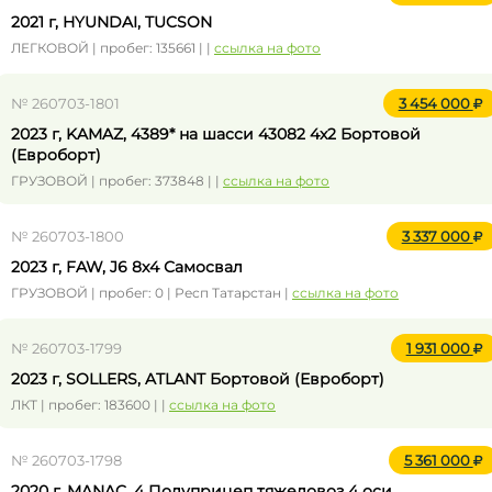
2021 г, HYUNDAI, TUCSON
ЛЕГКОВОЙ | пробег: 135661 | |
ссылка на фото
№ 260703-1801
3 454 000
2023 г, KAMAZ, 4389* на шасси 43082 4x2 Бортовой
(Евроборт)
ГРУЗОВОЙ | пробег: 373848 | |
ссылка на фото
№ 260703-1800
3 337 000
2023 г, FAW, J6 8x4 Самосвал
ГРУЗОВОЙ | пробег: 0 | Респ Татарстан |
ссылка на фото
№ 260703-1799
1 931 000
2023 г, SOLLERS, ATLANT Бортовой (Евроборт)
ЛКТ | пробег: 183600 | |
ссылка на фото
№ 260703-1798
5 361 000
2020 г, MANAC, 4 Полуприцеп тяжеловоз 4 оси