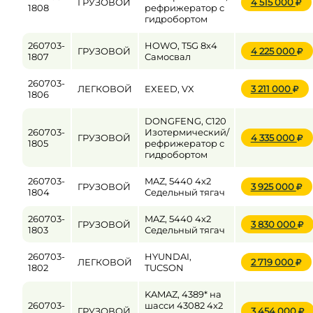
ГРУЗОВОЙ
4 515 000
1808
рефрижератор с
гидробортом
260703-
HOWO, T5G 8x4
ГРУЗОВОЙ
4 225 000
1807
Самосвал
260703-
ЛЕГКОВОЙ
EXEED, VX
3 211 000
1806
DONGFENG, C120
260703-
Изотермический/
ГРУЗОВОЙ
4 335 000
1805
рефрижератор с
гидробортом
260703-
MAZ, 5440 4x2
ГРУЗОВОЙ
3 925 000
1804
Седельный тягач
260703-
MAZ, 5440 4x2
ГРУЗОВОЙ
3 830 000
1803
Седельный тягач
260703-
HYUNDAI,
ЛЕГКОВОЙ
2 719 000
1802
TUCSON
KAMAZ, 4389* на
260703-
шасси 43082 4x2
ГРУЗОВОЙ
3 454 000