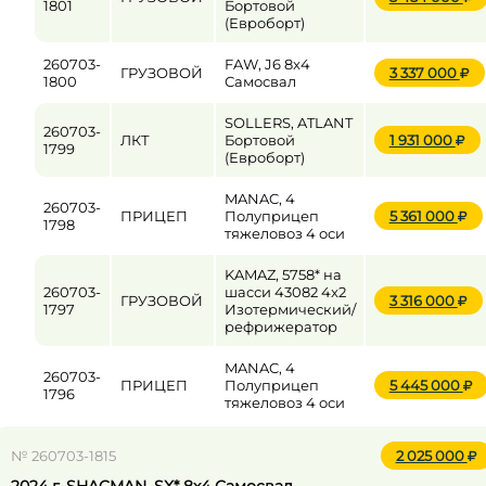
1801
Бортовой
(Евроборт)
260703-
FAW, J6 8x4
ГРУЗОВОЙ
3 337 000
1800
Самосвал
SOLLERS, ATLANT
260703-
ЛКТ
Бортовой
1 931 000
1799
(Евроборт)
MANAC, 4
260703-
ПРИЦЕП
Полуприцеп
5 361 000
1798
тяжеловоз 4 оси
KAMAZ, 5758* на
260703-
шасси 43082 4x2
ГРУЗОВОЙ
3 316 000
1797
Изотермический/
рефрижератор
MANAC, 4
260703-
ПРИЦЕП
Полуприцеп
5 445 000
1796
тяжеловоз 4 оси
№ 260703-1815
2 025 000