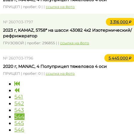
ПРИЦЕП | пробег: 0 | |
ссылка на фото
№ 260703-1797
3 316 000
2023 г, KAMAZ, 5758* на шасси 43082 4x2 Изотермический/
рефрижератор
ГРУЗОВОЙ | пробег: 296855 | |
ссылка на фото
№ 260703-1796
5 445 000
2020 г, MANAC, 4 Полуприцеп тяжеловоз 4 оси
ПРИЦЕП | пробег: 0 | |
ссылка на фото
541
542
543
544
545
546