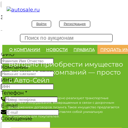
Заявка на покупку
Войти
Регистрация
Заявка на покупку изъятого а/м
О КОМПАНИИ
НОВОСТИ
ПРАВИЛА
ПРОДАТЬ И
ФИО
*
Выгодно приобрести имущество
Компания
лизинговых компаний
— просто
с Авто-Сейл
ИНН
Телефон
*
Лизинговые компании регулярно реализуют транспортные
средства и оборудование, возвращаемые в связи с досрочным
E-mail
расторжением договоров лизинга. Такое имущество предлагается
по конкурентным ценам, представляя собой уникальную
возможность для покупателей.
Сообщение