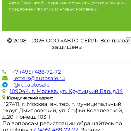
Авто-Сейл, чтобы первыми получить доступ к лучшим
предложениям от лизинговых компаний.
2008 – 2026 ООО «АВТО-СЕЙЛ» Все права
16
защищены.
+7 (495) 488-72-72
letters@autosale.ru
@ru_autosale
109044, г. Москва, ул. Крутицкий Вал, д.14
Юридический адрес:
127411, г. Москва, вн. тер. г. муниципальный
округ Дмитровский, ул. Софьи Ковалевской,
д.20, помещ. 103Н
По вопросам регистрации обращайтесь по
телефону
+7 (495) 488-72-72
. Звонки