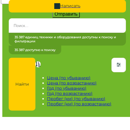
Написать
Отправить
Категория
Все категории
35 387 единиц техники и оборудования доступны к поиску и
фильтрации
Марка
35 387 доступно к поиску
Все марки
Модель
Сначала выберите марку
Цена (по убыванию)
Цена (по возрастанию)
Найти
Город / регион
Год (по убыванию)
Год (по возрастанию)
Все города
Пробег (км) (по убыванию)
Пробег (км) (по возрастанию)
Год
от
до
Пробег / Наработка