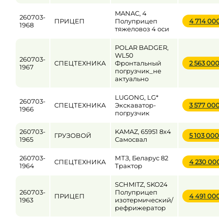
MANAC, 4
260703-
ПРИЦЕП
Полуприцеп
4 714 00
1968
тяжеловоз 4 оси
POLAR BADGER,
WL50
260703-
СПЕЦТЕХНИКА
Фронтальный
2 563 00
1967
погрузчик_не
актуально
LUGONG, LG*
260703-
СПЕЦТЕХНИКА
Экскаватор-
3 577 00
1966
погрузчик
260703-
KAMAZ, 65951 8x4
ГРУЗОВОЙ
5 103 00
1965
Самосвал
260703-
МТЗ, Беларус 82
СПЕЦТЕХНИКА
4 230 00
1964
Трактор
SCHMITZ, SKO24
260703-
Полуприцеп
ПРИЦЕП
4 491 00
1963
изотермический/
рефрижератор