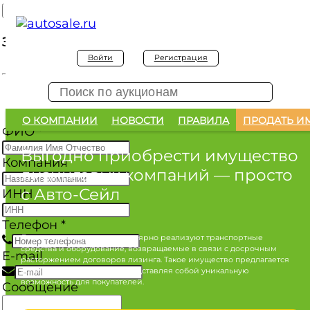
Заявка на покупку
Войти
Регистрация
Заявка на покупку изъятого а/м
О КОМПАНИИ
НОВОСТИ
ПРАВИЛА
ПРОДАТЬ И
ФИО
*
Выгодно приобрести имущество
Компания
лизинговых компаний
— просто
с Авто-Сейл
ИНН
Телефон
*
Лизинговые компании регулярно реализуют транспортные
средства и оборудование, возвращаемые в связи с досрочным
E-mail
расторжением договоров лизинга. Такое имущество предлагается
по конкурентным ценам, представляя собой уникальную
возможность для покупателей.
Сообщение