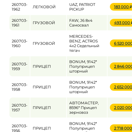
260703-
UAZ, PATRIOT
ЛЕГКОВОЙ
183 000
1962
PICKUP
260703-
FAW, J6 8x4
ГРУЗОВОЙ
493 000
1961
Самосвал
MERCEDES-
260703-
BENZ, ACTROS
ГРУЗОВОЙ
6 520 00
1960
4x2 Седельный
тягач
BONUM, 9142*
260703-
ПРИЦЕП
Полуприцеп
2 846 00
1959
шторный
BONUM, 9142*
260703-
ПРИЦЕП
Полуприцеп
2 652 00
1958
шторный
АВТОМАСТЕР,
260703-
ПРИЦЕП
8596* Прицеп
2 020 00
1957
зерновоз
BONUM, 9142*
260703-
ПРИЦЕП
Полуприцеп
2 718 00
1956