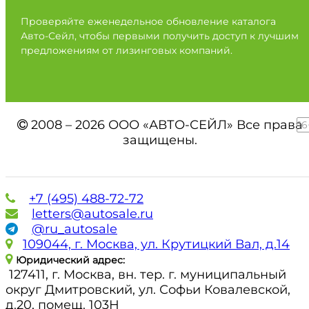
Проверяйте еженедельное обновление каталога
Авто-Сейл, чтобы первыми получить доступ к лучшим
предложениям от лизинговых компаний.
2008 – 2026 ООО «АВТО-СЕЙЛ» Все права
16
защищены.
+7 (495) 488-72-72
letters@autosale.ru
@ru_autosale
109044, г. Москва, ул. Крутицкий Вал, д.14
Юридический адрес:
127411, г. Москва, вн. тер. г. муниципальный
округ Дмитровский, ул. Софьи Ковалевской,
д.20, помещ. 103Н