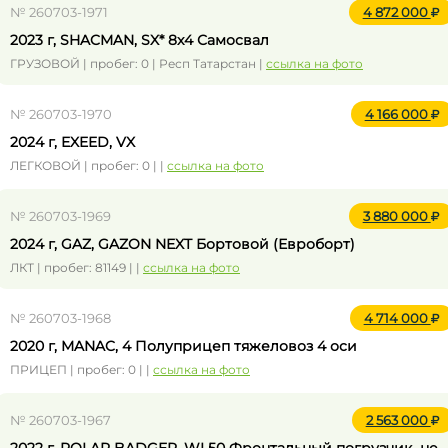
№ 260703-1971
4 872 000
2023 г, SHACMAN, SX* 8x4 Самосвал
ГРУЗОВОЙ | пробег: 0 | Респ Татарстан |
ссылка на фото
№ 260703-1970
4 166 000
2024 г, EXEED, VX
ЛЕГКОВОЙ | пробег: 0 | |
ссылка на фото
№ 260703-1969
3 880 000
2024 г, GAZ, GAZON NEXT Бортовой (Евроборт)
ЛКТ | пробег: 81149 | |
ссылка на фото
№ 260703-1968
4 714 000
2020 г, MANAC, 4 Полуприцеп тяжеловоз 4 оси
ПРИЦЕП | пробег: 0 | |
ссылка на фото
№ 260703-1967
2 563 000