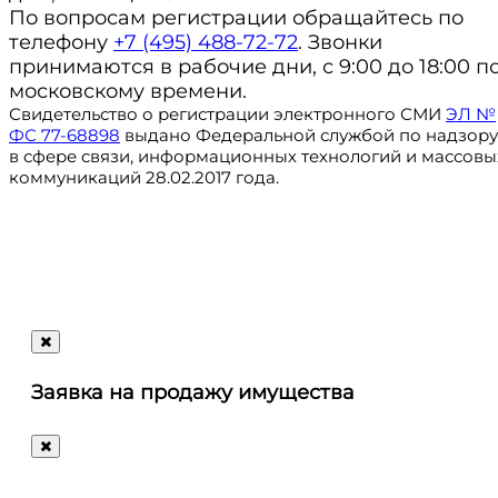
По вопросам регистрации обращайтесь по
телефону
+7 (495) 488-72-72
. Звонки
принимаются в рабочие дни, с 9:00 до 18:00 п
московскому времени.
Свидетельство о регистрации электронного СМИ
ЭЛ №
ФС 77-68898
выдано Федеральной службой по надзору
в сфере связи, информационных технологий и массовы
коммуникаций 28.02.2017 года.
Регистрация
@ru_autosale
letters@autosale.ru
Заявка на продажу имущества
+7 (495) 488-72-72
Ответим
на