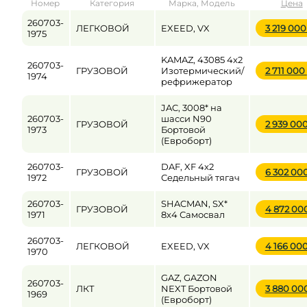
Номер
Категория
Марка, Модель
Цена
от
до
260703-
ЛЕГКОВОЙ
EXEED, VX
3 219 00
1975
KAMAZ, 43085 4x2
260703-
Цена
ГРУЗОВОЙ
Изотермический/
2 711 000
1974
рефрижератор
от
до
JAC, 3008* на
260703-
шасси N90
ГРУЗОВОЙ
2 939 00
1973
Бортовой
(Евроборт)
260703-
DAF, XF 4x2
ГРУЗОВОЙ
6 302 00
1972
Седельный тягач
260703-
SHACMAN, SX*
ГРУЗОВОЙ
4 872 00
1971
8x4 Самосвал
260703-
ЛЕГКОВОЙ
EXEED, VX
4 166 00
1970
GAZ, GAZON
260703-
ЛКТ
NEXT Бортовой
3 880 00
1969
(Евроборт)