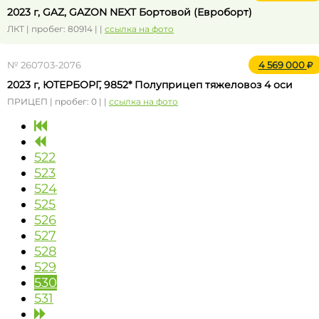
2023 г, GAZ, GAZON NEXT Бортовой (Евроборт)
ЛКТ | пробег: 80914 | |
ссылка на фото
№ 260703-2076
4 569 000
2023 г, ЮТЕРБОРГ, 9852* Полуприцеп тяжеловоз 4 оси
ПРИЦЕП | пробег: 0 | |
ссылка на фото
522
523
524
525
526
527
528
529
530
531