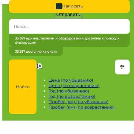
Написать
Отправить
Категория
Все категории
35 387 единиц техники и оборудования доступны к поиску и
фильтрации
Марка
35 387 доступно к поиску
Все марки
Модель
Сначала выберите марку
Цена (по убыванию)
Цена (по возрастанию)
Найти
Город / регион
Год (по убыванию)
Год (по возрастанию)
Все города
Пробег (км) (по убыванию)
Пробег (км) (по возрастанию)
Год
от
до
Пробег / Наработка