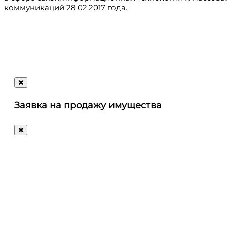
коммуникаций 28.02.2017 года.
Регистрация
@ru_autosale
letters@autosale.ru
Заявка на продажу имущества
+7 (495) 488-72-72
Ответим
на
любые
ваши
вопросы!