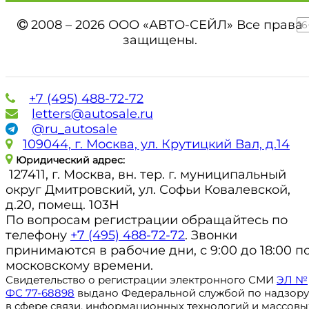
2008 – 2026 ООО «АВТО-СЕЙЛ» Все права
16
защищены.
+7 (495) 488-72-72
letters@autosale.ru
@ru_autosale
109044, г. Москва, ул. Крутицкий Вал, д.14
Юридический адрес:
127411, г. Москва, вн. тер. г. муниципальный
округ Дмитровский, ул. Софьи Ковалевской,
д.20, помещ. 103Н
По вопросам регистрации обращайтесь по
телефону
+7 (495) 488-72-72
. Звонки
принимаются в рабочие дни, с 9:00 до 18:00 п
московскому времени.
Свидетельство о регистрации электронного СМИ
ЭЛ №
ФС 77-68898
выдано Федеральной службой по надзору
в сфере связи, информационных технологий и массовы