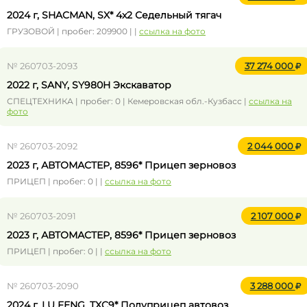
2024 г, SHACMAN, SX* 4x2 Седельный тягач
ГРУЗОВОЙ | пробег: 209900 | |
ссылка на фото
№ 260703-2093
37 274 000
2022 г, SANY, SY980H Экскаватор
СПЕЦТЕХНИКА | пробег: 0 | Кемеровская обл.-Кузбасс |
ссылка на
фото
№ 260703-2092
2 044 000
2023 г, АВТОМАСТЕР, 8596* Прицеп зерновоз
ПРИЦЕП | пробег: 0 | |
ссылка на фото
№ 260703-2091
2 107 000
2023 г, АВТОМАСТЕР, 8596* Прицеп зерновоз
ПРИЦЕП | пробег: 0 | |
ссылка на фото
№ 260703-2090
3 288 000
2024 г, LU FENG, TXC9* Полуприцеп автовоз