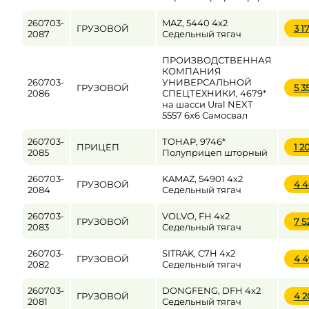
260703-
MAZ, 5440 4x2
ГРУЗОВОЙ
3 1
2087
Седельный тягач
ПРОИЗВОДСТВЕННАЯ
КОМПАНИЯ
260703-
УНИВЕРСАЛЬНОЙ
ГРУЗОВОЙ
5 3
2086
СПЕЦТЕХНИКИ, 4679*
на шасси Ural NEXT
5557 6x6 Самосвал
260703-
ТОНАР, 9746*
ПРИЦЕП
1 2
2085
Полуприцеп шторный
260703-
KAMAZ, 54901 4x2
ГРУЗОВОЙ
4 
2084
Седельный тягач
260703-
VOLVO, FH 4x2
ГРУЗОВОЙ
7 5
2083
Седельный тягач
260703-
SITRAK, C7H 4x2
ГРУЗОВОЙ
4 
2082
Седельный тягач
260703-
DONGFENG, DFH 4x2
ГРУЗОВОЙ
4 
2081
Седельный тягач