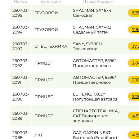
Номер
Категория
Марка, Модель
от
до
260703-
SHACMAN, SX* 8x4
ГРУЗОВОЙ
5 1
2095
Самосвал
260703-
SHACMAN, SX* 4x2
ГРУЗОВОЙ
7 
Цена
2094
Седельный тягач
от
до
260703-
SANY, SY980H
СПЕЦТЕХНИКА
37 
2093
Экскаватор
260703-
АВТОМАСТЕР, 8596*
ПРИЦЕП
2 
2092
Прицеп зерновоз
260703-
АВТОМАСТЕР, 8596*
ПРИЦЕП
2 1
2091
Прицеп зерновоз
260703-
LU FENG, TXC9*
ПРИЦЕП
3 2
2090
Полуприцеп автовоз
СПЕЦАВТОТЕХНИКА,
260703-
ПРИЦЕП
CAT Полуприцеп
4 9
2089
зерновоз
260703-
GAZ, GAZON NEXT
ЛКТ
4 5
2088
Бортовой (Евроборт)