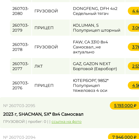
260703-
DONGFENG, DFH 4x2
ГРУЗОВОЙ
4 
2080
Седельный тягач
260703-
KOLUMAN, S
ПРИЦЕП
3 
2079
Полуприцеп шторный
FAW, CA 3310 8x4
260703-
ГРУЗОВОЙ
Самосвал_не
3 
2078
актуально
260703-
GAZ, GAZON NEXT
ЛКТ
2 5
2077
Бортовой (Евроборт)
ЮТЕРБОРГ, 9852*
260703-
ПРИЦЕП
Полуприцеп
4 
2076
тяжеловоз 4 оси
№ 260703-2095
5 193 000
2023 г, SHACMAN, SX* 8x4 Самосвал
ГРУЗОВОЙ | пробег: 0 | |
ссылка на фото
№ 260703-2094
7 946 000