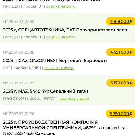
ПРИЦЕП | пробег: 0 | |
ссылка на фото
№ 260703-2089
4 918 000
2023 г, СПЕЦАВТОТЕХНИКА, CAT Полуприцеп зерновоз
ПРИЦЕП | пробег: 0 | |
ссылка на фото
№ 260703-2088
4 591 000
2024 г, GAZ, GAZON NEXT Бортовой (Евроборт)
ЛКТ | пробег: 100115 | |
ссылка на фото
№ 260703-2087
3 178 000
2023 г, MAZ, 5440 4x2 Седельный тягач
ГРУЗОВОЙ | пробег: 194707 | |
ссылка на фото
№ 260703-2086
5 350 000
2023 г, ПРОИЗВОДСТВЕННАЯ КОМПАНИЯ
УНИВЕРСАЛЬНОЙ СПЕЦТЕХНИКИ, 4679* на шасси Ural
NEXT 5557 6x6 Самосвал