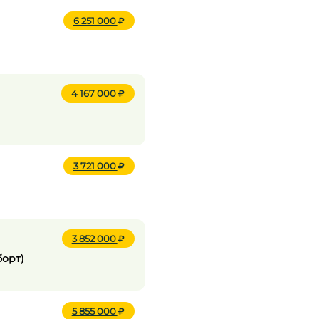
6 251 000
4 167 000
3 721 000
3 852 000
борт)
5 855 000