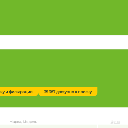
ску и фильтрации
35 387 доступно к поиску
Марка, Модель
Цена
до