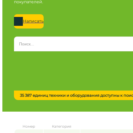
покупателей.
Написать
Категория
Все категории
Марка
Все марки
Модель
Сначала выберите марку
35 387 единиц техники и оборудования доступны к пои
Город / регион
Все города
Год
Номер
Категория
от