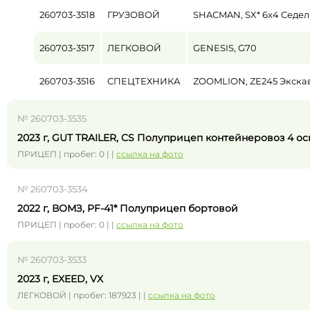
260703-3518
ГРУЗОВОЙ
SHACMAN, SX* 6x4 Седел
260703-3517
ЛЕГКОВОЙ
GENESIS, G70
260703-3516
СПЕЦТЕХНИКА
ZOOMLION, ZE245 Экска
№ 260703-3535
2023 г, GUT TRAILER, CS Полуприцеп контейнеровоз 4 ос
ПРИЦЕП | пробег: 0 | |
ссылка на фото
№ 260703-3534
2022 г, ВОМЗ, PF-41* Полуприцеп бортовой
ПРИЦЕП | пробег: 0 | |
ссылка на фото
№ 260703-3533
2023 г, EXEED, VX
ЛЕГКОВОЙ | пробег: 187923 | |
ссылка на фото