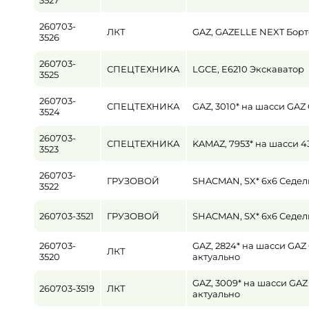
3527
260703-
ЛКТ
GAZ, GAZELLE NEXT Борт
3526
260703-
СПЕЦТЕХНИКА
LGCE, E6210 Экскаватор
3525
260703-
СПЕЦТЕХНИКА
GAZ, 3010* на шасси GA
3524
260703-
СПЕЦТЕХНИКА
KAMAZ, 7953* на шасси 4
3523
260703-
ГРУЗОВОЙ
SHACMAN, SX* 6x6 Седел
3522
260703-3521
ГРУЗОВОЙ
SHACMAN, SX* 6x6 Седел
260703-
GAZ, 2824* на шасси GA
ЛКТ
3520
актуально
GAZ, 3009* на шасси GA
260703-3519
ЛКТ
актуально