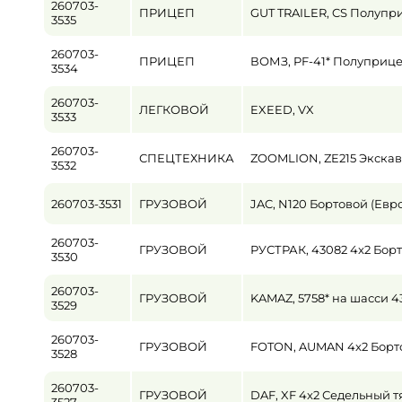
260703-
ПРИЦЕП
GUT TRAILER, CS Полупр
3535
Пробег / Наработка
260703-
от
ПРИЦЕП
ВОМЗ, PF-41* Полуприц
3534
Цена
260703-
ЛЕГКОВОЙ
EXEED, VX
3533
от
260703-
СПЕЦТЕХНИКА
ZOOMLION, ZE215 Экска
3532
260703-3531
ГРУЗОВОЙ
JAC, N120 Бортовой (Евр
260703-
ГРУЗОВОЙ
РУСТРАК, 43082 4x2 Борт
3530
260703-
ГРУЗОВОЙ
KAMAZ, 5758* на шасси 4
3529
260703-
ГРУЗОВОЙ
FOTON, AUMAN 4x2 Борто
3528
260703-
ГРУЗОВОЙ
DAF, XF 4x2 Седельный т