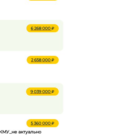
6 268 000
2 658 000
9 039 000
5 360 000
 КМУ_не актуально