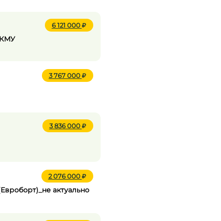
6 121 000
с КМУ
3 767 000
3 836 000
2 076 000
 (Евроборт)_не актуально