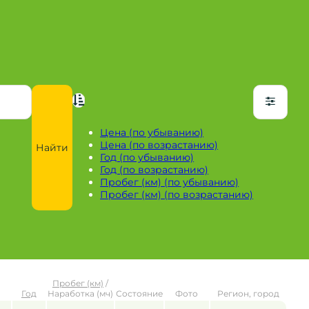
Цена (по убыванию)
Цена (по возрастанию)
Найти
Год (по убыванию)
Год (по возрастанию)
Пробег (км) (по убыванию)
Пробег (км) (по возрастанию)
Пробег (км)
/
Год
Наработка (мч)
Состояние
Фото
Регион, город