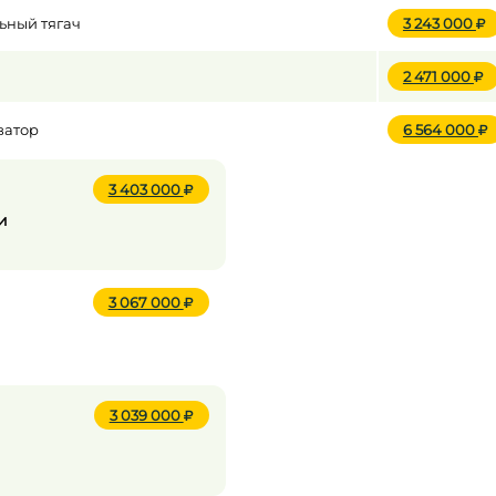
ьный тягач
3 243 000
2 471 000
ватор
6 564 000
3 403 000
и
3 067 000
3 039 000