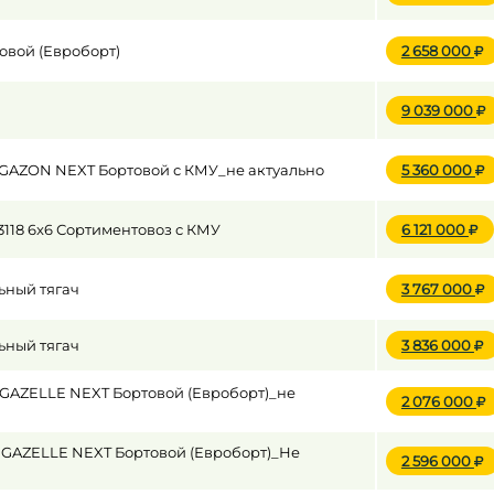
овой (Евроборт)
2 658 000
9 039 000
Z GAZON NEXT Бортовой с КМУ_не актуально
5 360 000
3118 6x6 Сортиментовоз с КМУ
6 121 000
ьный тягач
3 767 000
ьный тягач
3 836 000
Z GAZELLE NEXT Бортовой (Евроборт)_не
2 076 000
Z GAZELLE NEXT Бортовой (Евроборт)_Не
2 596 000