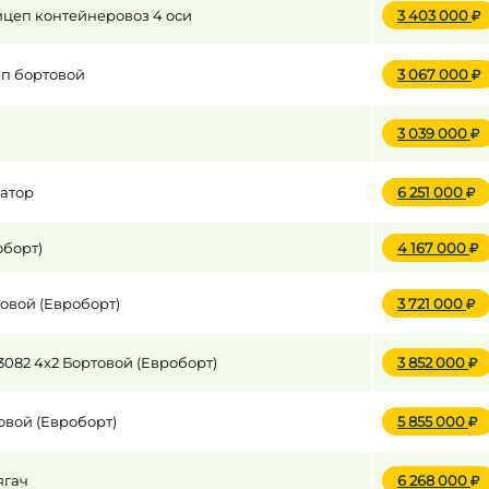
ицеп контейнеровоз 4 оси
3 403 000
до
еп бортовой
3 067 000
3 039 000
до
ватор
6 251 000
оборт)
4 167 000
овой (Евроборт)
3 721 000
3082 4x2 Бортовой (Евроборт)
3 852 000
вой (Евроборт)
5 855 000
ягач
6 268 000