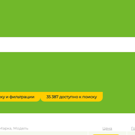
ску и фильтрации
35 387 доступно к поиску
Марка, Модель
Цена
Г
до