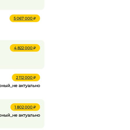
5 067 000
4 822 000
2 112 000
арный_не актуально
1 802 000
арный_не актуально