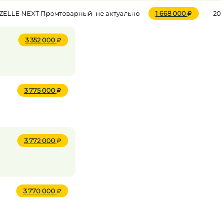
GAZELLE NEXT Промтоварный_не актуально
1 668 000
20
3 352 000
3 775 000
3 772 000
3 770 000