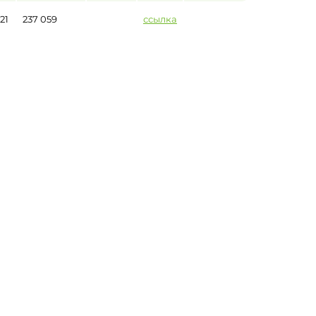
21
237 059
ссылка