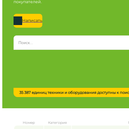
покупателей.
Написать
Категория
Все категории
Марка
Все марки
Модель
Сначала выберите марку
35 387 единиц техники и оборудования доступны к пои
Город / регион
Все города
Год
Номер
Категория
от