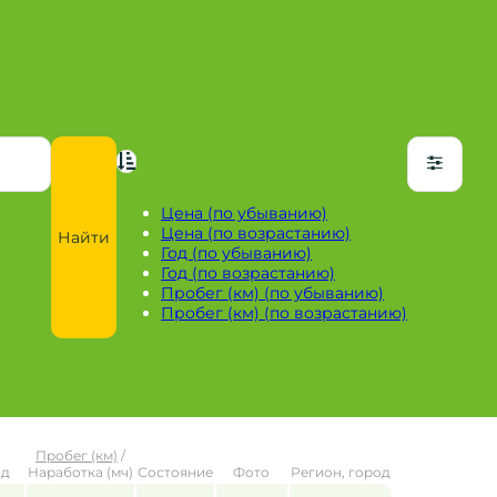
Цена (по убыванию)
Цена (по возрастанию)
Найти
Год (по убыванию)
Год (по возрастанию)
Пробег (км) (по убыванию)
Пробег (км) (по возрастанию)
Пробег (км)
/
од
Наработка (мч)
Состояние
Фото
Регион, город