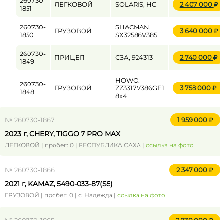
260730-
ЛЕГКОВОЙ
SOLARIS, HC
2 407 000
1851
260730-
SHACMAN,
ГРУЗОВОЙ
3 640 000
1850
SX32586V385
260730-
ПРИЦЕП
СЗА, 924313
2 740 000
1849
HOWO,
260730-
ГРУЗОВОЙ
ZZ3317V386GE1
3 758 000
1848
8х4
№ 260730-1867
1 959 000
2023 г, CHERY, TIGGO 7 PRO MAX
ЛЕГКОВОЙ | пробег: 0 | РЕСПУБЛИКА САХА |
ссылка на фото
№ 260730-1866
2 347 000
2021 г, KAMAZ, 5490-033-87(S5)
ГРУЗОВОЙ | пробег: 0 | с. Надежда |
ссылка на фото