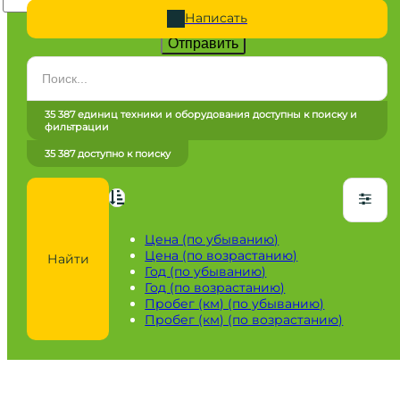
Написать
Отправить
Категория
Все категории
35 387 единиц техники и оборудования доступны к поиску и
фильтрации
Марка
35 387 доступно к поиску
Все марки
Модель
Сначала выберите марку
Цена (по убыванию)
Цена (по возрастанию)
Найти
Город / регион
Год (по убыванию)
Год (по возрастанию)
Все города
Пробег (км) (по убыванию)
Пробег (км) (по возрастанию)
Год
от
до
Пробег / Наработка