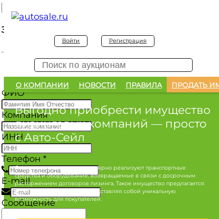
Заявка на покупку
Войти
Регистрация
Заявка на покупку изъятого а/м
О КОМПАНИИ
НОВОСТИ
ПРАВИЛА
ПРОДАТЬ И
ФИО
*
Выгодно приобрести имущество
Компания
лизинговых компаний
— просто
с Авто-Сейл
ИНН
Телефон
*
Лизинговые компании регулярно реализуют транспортные
средства и оборудование, возвращаемые в связи с досрочным
E-mail
расторжением договоров лизинга. Такое имущество предлагается
по конкурентным ценам, представляя собой уникальную
возможность для покупателей.
Сообщение