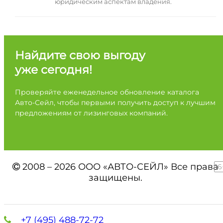
юридическим аспектам владения.
Найдите свою выгоду
уже сегодня!
Проверяйте еженедельное обновление каталога
Авто-Сейл, чтобы первыми получить доступ к лучшим
предложениям от лизинговых компаний.
2008 – 2026 ООО «АВТО-СЕЙЛ» Все права
16
защищены.
+7 (495) 488-72-72