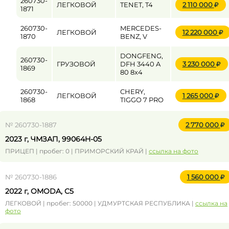
260730-
ЛЕГКОВОЙ
TENET, T4
2 110 000
1871
260730-
MERCEDES-
ЛЕГКОВОЙ
12 220 000
1870
BENZ, V
DONGFENG,
260730-
ГРУЗОВОЙ
DFH 3440 A
3 230 000
1869
80 8x4
260730-
CHERY,
ЛЕГКОВОЙ
1 265 000
1868
TIGGO 7 PRO
№ 260730-1887
2 770 000
2023 г, ЧМЗАП, 99064H-05
ПРИЦЕП | пробег: 0 | ПРИМОРСКИЙ КРАЙ |
ссылка на фото
№ 260730-1886
1 560 000
2022 г, OMODA, C5
ЛЕГКОВОЙ | пробег: 50000 | УДМУРТСКАЯ РЕСПУБЛИКА |
ссылка на
фото