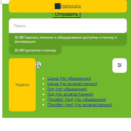
Написать
Отправить
Категория
Все категории
35 387 единиц техники и оборудования доступны к поиску и
фильтрации
Марка
35 387 доступно к поиску
Все марки
Модель
Сначала выберите марку
Цена (по убыванию)
Цена (по возрастанию)
Найти
Город / регион
Год (по убыванию)
Год (по возрастанию)
Все города
Пробег (км) (по убыванию)
Пробег (км) (по возрастанию)
Год
от
до
Пробег / Наработка