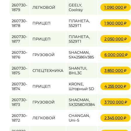
260730-
GEELY,
ЛЕГКОВОЙ
1 090 000
1879
Coolray
260730-
ПЛАНЕТА,
ПРИЦЕП
1 900 000
1878
5529Т1
260730-
ПЛАНЕТА,
ПРИЦЕП
2 050 000
1877
5529Т1
260730-
SHACMAN,
ГРУЗОВОЙ
6 000 000
1876
SX42586V385
260730-
SHANTUI,
СПЕЦТЕХНИКА
3 850 000
1875
BHL3C
260730-
KRONE,
ПРИЦЕП
4 255 000
1874
Шторный SD
260730-
SHACMAN,
ГРУЗОВОЙ
3 700 000
1873
SX3258DR384
260730-
CHANGAN,
ЛЕГКОВОЙ
2 345 000
1872
Uni-S