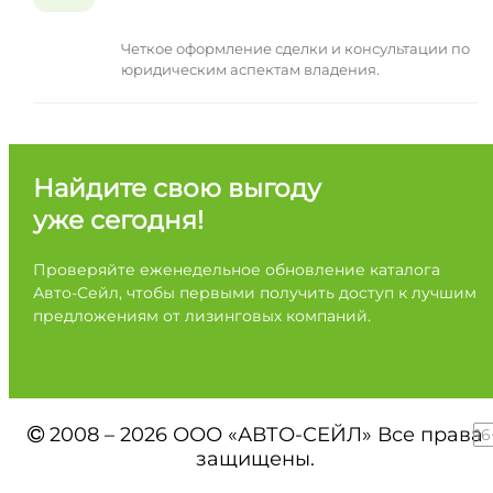
Четкое оформление сделки и консультации по
юридическим аспектам владения.
Найдите свою выгоду
уже сегодня!
Проверяйте еженедельное обновление каталога
Авто-Сейл, чтобы первыми получить доступ к лучшим
предложениям от лизинговых компаний.
2008 – 2026 ООО «АВТО-СЕЙЛ» Все права
16
защищены.