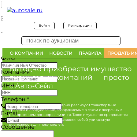
Заявка на покупку
Войти
Регистрация
Заявка на покупку изъятого а/м
О КОМПАНИИ
НОВОСТИ
ПРАВИЛА
ПРОДАТЬ И
ФИО
*
Выгодно приобрести имущество
Компания
лизинговых компаний
— просто
с Авто-Сейл
ИНН
Телефон
*
Лизинговые компании регулярно реализуют транспортные
средства и оборудование, возвращаемые в связи с досрочным
E-mail
расторжением договоров лизинга. Такое имущество предлагается
по конкурентным ценам, представляя собой уникальную
возможность для покупателей.
Сообщение