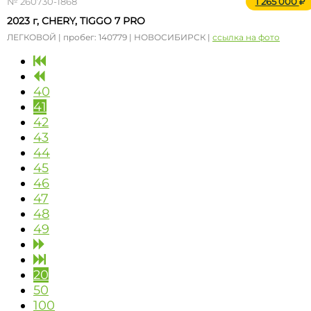
№ 260730-1868
1 265 000
2023 г, CHERY, TIGGO 7 PRO
ЛЕГКОВОЙ | пробег: 140779 | НОВОСИБИРСК |
ссылка на фото
40
41
42
43
44
45
46
47
48
49
20
50
100