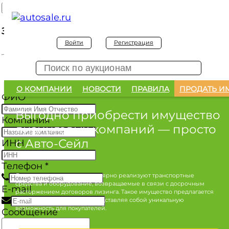
Заявка на покупку
Войти
Регистрация
Заявка на покупку изъятого а/м
О КОМПАНИИ
НОВОСТИ
ПРАВИЛА
ПРОДАТЬ И
ФИО
*
Выгодно приобрести имущество
Компания
лизинговых компаний
— просто
с Авто-Сейл
ИНН
Телефон
*
Лизинговые компании регулярно реализуют транспортные
средства и оборудование, возвращаемые в связи с досрочным
E-mail
расторжением договоров лизинга. Такое имущество предлагается
по конкурентным ценам, представляя собой уникальную
возможность для покупателей.
Сообщение