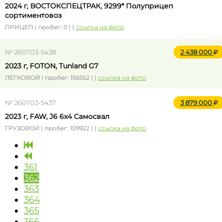
2024 г, ВОСТОКСПЕЦТРАК, 9299* Полуприцеп
сортиментовоз
ПРИЦЕП | пробег: 0 | |
ссылка на фото
№ 260703-5438
2 438 000
2023 г, FOTON, Tunland G7
ЛЕГКОВОЙ | пробег: 156552 | |
ссылка на фото
№ 260703-5437
3 879 000
2023 г, FAW, J6 6x4 Самосвал
ГРУЗОВОЙ | пробег: 109922 | |
ссылка на фото
361
362
363
364
365
366