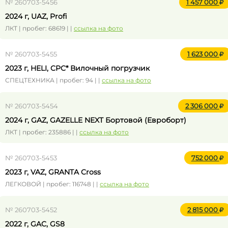
№ 260703-5456
1 457 000
2024 г, UAZ, Profi
ЛКТ | пробег: 68619 | |
ссылка на фото
№ 260703-5455
1 623 000
2023 г, HELI, CPC* Вилочный погрузчик
СПЕЦТЕХНИКА | пробег: 94 | |
ссылка на фото
№ 260703-5454
2 306 000
2024 г, GAZ, GAZELLE NEXT Бортовой (Евроборт)
ЛКТ | пробег: 235886 | |
ссылка на фото
№ 260703-5453
752 000
2023 г, VAZ, GRANTA Cross
ЛЕГКОВОЙ | пробег: 116748 | |
ссылка на фото
№ 260703-5452
2 815 000
2022 г, GAC, GS8