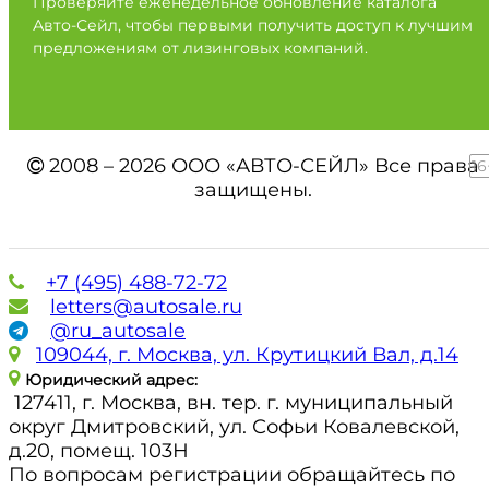
Проверяйте еженедельное обновление каталога
Авто-Сейл, чтобы первыми получить доступ к лучшим
предложениям от лизинговых компаний.
2008 – 2026 ООО «АВТО-СЕЙЛ» Все права
16
защищены.
+7 (495) 488-72-72
letters@autosale.ru
@ru_autosale
109044, г. Москва, ул. Крутицкий Вал, д.14
Юридический адрес:
127411, г. Москва, вн. тер. г. муниципальный
округ Дмитровский, ул. Софьи Ковалевской,
д.20, помещ. 103Н
По вопросам регистрации обращайтесь по