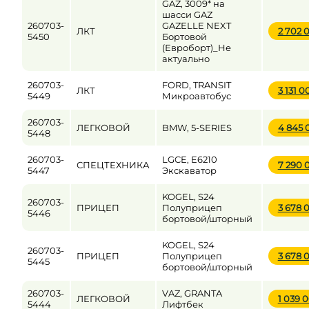
GAZ, 3009* на
шасси GAZ
260703-
GAZELLE NEXT
ЛКТ
2 702 
5450
Бортовой
(Евроборт)_Не
актуально
260703-
FORD, TRANSIT
ЛКТ
3 131 
5449
Микроавтобус
260703-
ЛЕГКОВОЙ
BMW, 5-SERIES
4 845
5448
260703-
LGCE, E6210
СПЕЦТЕХНИКА
7 290
5447
Экскаватор
KOGEL, S24
260703-
ПРИЦЕП
Полуприцеп
3 678 
5446
бортовой/шторный
KOGEL, S24
260703-
ПРИЦЕП
Полуприцеп
3 678 
5445
бортовой/шторный
260703-
VAZ, GRANTA
ЛЕГКОВОЙ
1 039 
5444
Лифтбек