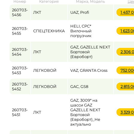
Номер
Категория
Марка, Модель
Це
от
до
260703-
ЛКТ
UAZ, Profi
1 457 
5456
HELI, CPC*
260703-
Цена
СПЕЦТЕХНИКА
Вилочный
1 623 
5455
погрузчик
от
до
GAZ, GAZELLE NEXT
260703-
ЛКТ
Бортовой
2 306 
5454
(Евроборт)
260703-
ЛЕГКОВОЙ
VAZ, GRANTA Cross
752 0
5453
260703-
ЛЕГКОВОЙ
GAC, GS8
2 815 
5452
GAZ, 3009* на
шасси GAZ
260703-
GAZELLE NEXT
ЛКТ
3 329 
5451
Бортовой
(Евроборт)_Не
актуально