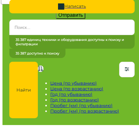
Написать
Отправить
Категория
Все категории
35 387 единиц техники и оборудования доступны к поиску и
фильтрации
Марка
35 387 доступно к поиску
Все марки
Модель
Сначала выберите марку
Цена (по убыванию)
Цена (по возрастанию)
Найти
Город / регион
Год (по убыванию)
Год (по возрастанию)
Все города
Пробег (км) (по убыванию)
Пробег (км) (по возрастанию)
Год
от
до
Пробег / Наработка