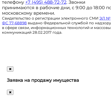
телефону
+7 (495) 488-72-72
. Звонки
принимаются в рабочие дни, с 9:00 до 18:00 п
московскому времени.
Свидетельство о регистрации электронного СМИ
ЭЛ №
ФС 77-68898
выдано Федеральной службой по надзору
в сфере связи, информационных технологий и массовы
коммуникаций 28.02.2017 года.
Регистрация
@ru_autosale
letters@autosale.ru
Заявка на продажу имущества
+7 (495) 488-72-72
Ответим
на
любые