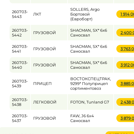
SOLLERS, Argo
260703-
ЛКТ
Бортовой
1 914 
5443
(Евроборт)
260703-
SHACMAN, SX* 6x6
ГРУЗОВОЙ
2 400
5442
Самосвал
260703-
SHACMAN, SX* 6x6
ГРУЗОВОЙ
3 763 
5441
Самосвал
260703-
SHACMAN, SX* 6x6
ГРУЗОВОЙ
3 912 
5440
Самосвал
ВОСТОКСПЕЦТРАК,
260703-
ПРИЦЕП
9299* Полуприцеп
3 885 
5439
сортиментовоз
260703-
ЛЕГКОВОЙ
FOTON, Tunland G7
2 438 
5438
260703-
FAW, J6 6x4
ГРУЗОВОЙ
3 879 
5437
Самосвал