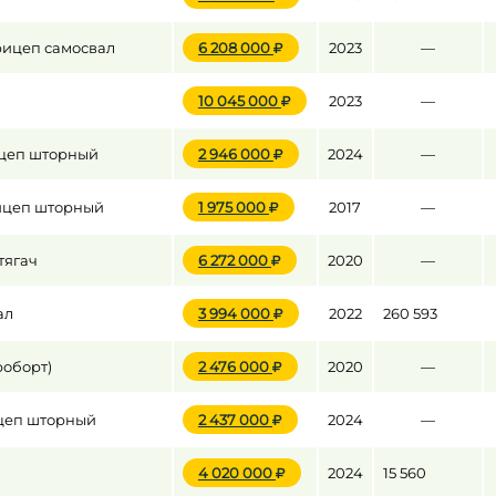
рицеп самосвал
6 208 000
2023
—
10 045 000
2023
—
ицеп шторный
2 946 000
2024
—
ицеп шторный
1 975 000
2017
—
тягач
6 272 000
2020
—
ал
3 994 000
2022
260 593
роборт)
2 476 000
2020
—
цеп шторный
2 437 000
2024
—
4 020 000
2024
15 560