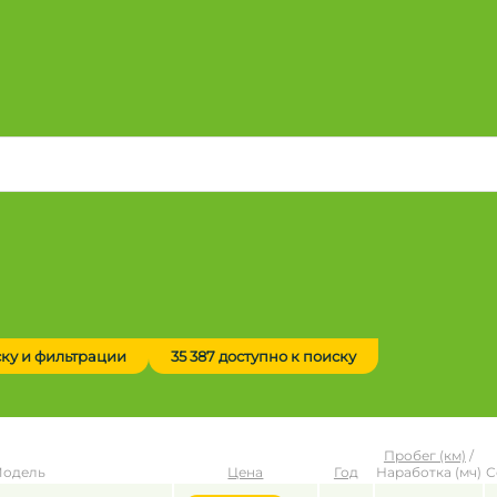
ску и фильтрации
35 387 доступно к поиску
Пробег (км)
/
Модель
Цена
Год
Наработка (мч)
С
до