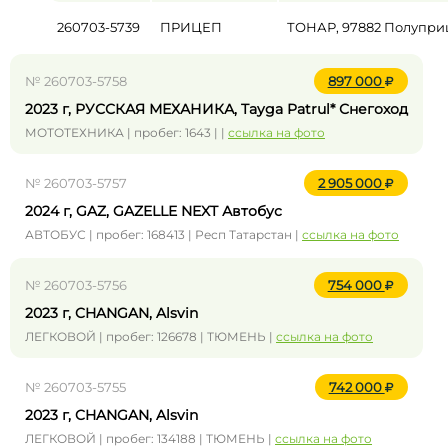
260703-5739
ПРИЦЕП
ТОНАР, 97882 Полупр
№ 260703-5758
897 000
2023 г, РУССКАЯ МЕХАНИКА, Tayga Patrul* Снегоход
МОТОТЕХНИКА | пробег: 1643 | |
ссылка на фото
№ 260703-5757
2 905 000
2024 г, GAZ, GAZELLE NEXT Автобус
АВТОБУС | пробег: 168413 | Респ Татарстан |
ссылка на фото
№ 260703-5756
754 000
2023 г, CHANGAN, Alsvin
ЛЕГКОВОЙ | пробег: 126678 | ТЮМЕНЬ |
ссылка на фото
№ 260703-5755
742 000
2023 г, CHANGAN, Alsvin
ЛЕГКОВОЙ | пробег: 134188 | ТЮМЕНЬ |
ссылка на фото