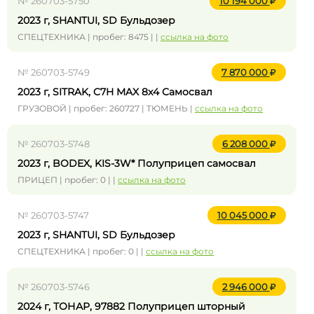
№ 260703-5750
10 194 000
2023 г, SHANTUI, SD Бульдозер
СПЕЦТЕХНИКА | пробег: 8475 | |
ссылка на фото
№ 260703-5749
7 870 000
2023 г, SITRAK, C7H MAX 8x4 Самосвал
ГРУЗОВОЙ | пробег: 260727 | ТЮМЕНЬ |
ссылка на фото
№ 260703-5748
6 208 000
2023 г, BODEX, KIS-3W* Полуприцеп самосвал
ПРИЦЕП | пробег: 0 | |
ссылка на фото
№ 260703-5747
10 045 000
2023 г, SHANTUI, SD Бульдозер
СПЕЦТЕХНИКА | пробег: 0 | |
ссылка на фото
№ 260703-5746
2 946 000
2024 г, ТОНАР, 97882 Полуприцеп шторный