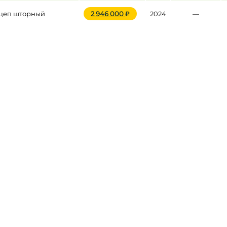
ицеп шторный
2 946 000
2024
—