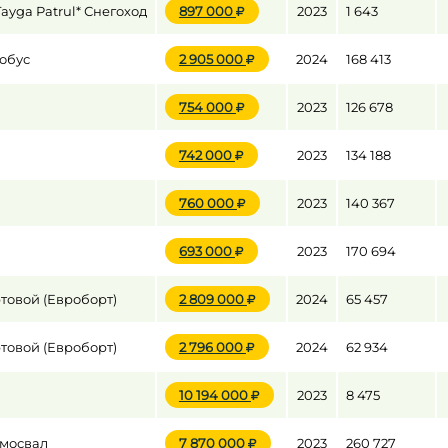
yga Patrul* Снегоход
897 000
2023
1 643
обус
2 905 000
2024
168 413
до
754 000
2023
126 678
до
742 000
2023
134 188
760 000
2023
140 367
693 000
2023
170 694
товой (Евроборт)
2 809 000
2024
65 457
товой (Евроборт)
2 796 000
2024
62 934
10 194 000
2023
8 475
амосвал
7 870 000
2023
260 727