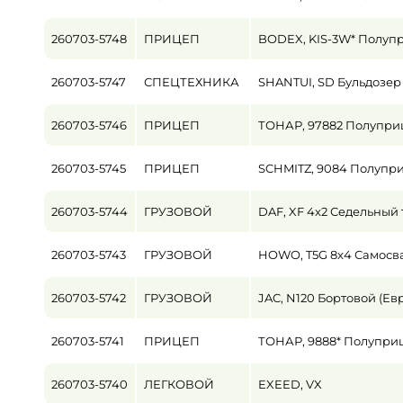
260703-5748
ПРИЦЕП
BODEX, KIS-3W* Полуп
260703-5747
СПЕЦТЕХНИКА
SHANTUI, SD Бульдозер
260703-5746
ПРИЦЕП
ТОНАР, 97882 Полупр
260703-5745
ПРИЦЕП
SCHMITZ, 9084 Полупр
260703-5744
ГРУЗОВОЙ
DAF, XF 4x2 Седельный 
260703-5743
ГРУЗОВОЙ
HOWO, T5G 8x4 Самосв
260703-5742
ГРУЗОВОЙ
JAC, N120 Бортовой (Ев
260703-5741
ПРИЦЕП
ТОНАР, 9888* Полупри
260703-5740
ЛЕГКОВОЙ
EXEED, VX