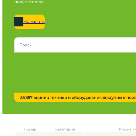
покупателей.
Написать
Категория
Все категории
Марка
Все марки
Модель
Сначала выберите марку
35 387 единиц техники и оборудования доступны к пои
Город / регион
Все города
Год
Номер
Категория
Марка, 
от