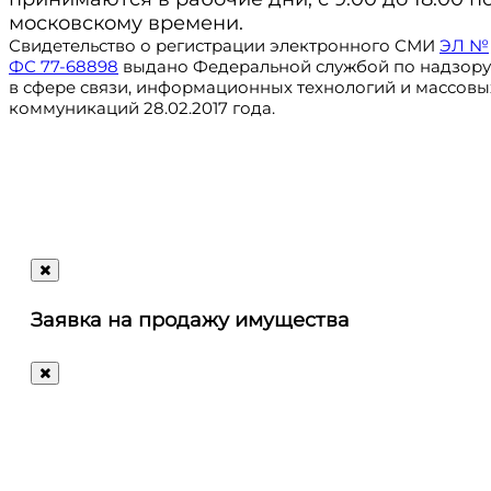
московскому времени.
Свидетельство о регистрации электронного СМИ
ЭЛ №
ФС 77-68898
выдано Федеральной службой по надзору
в сфере связи, информационных технологий и массовы
коммуникаций 28.02.2017 года.
Регистрация
@ru_autosale
letters@autosale.ru
Заявка на продажу имущества
+7 (495) 488-72-72
Ответим
на
любые
ваши
вопросы!