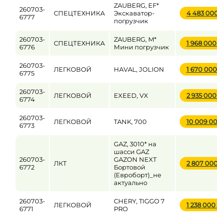
ZAUBERG, EF*
260703-
СПЕЦТЕХНИКА
Экскаватор-
4 483 00
6777
погрузчик
260703-
ZAUBERG, M*
СПЕЦТЕХНИКА
1 968 00
6776
Мини погрузчик
260703-
ЛЕГКОВОЙ
HAVAL, JOLION
1 670 00
6775
260703-
ЛЕГКОВОЙ
EXEED, VX
2 935 00
6774
260703-
ЛЕГКОВОЙ
TANK, 700
10 009 0
6773
GAZ, 3010* на
шасси GAZ
260703-
GAZON NEXT
ЛКТ
2 807 00
6772
Бортовой
(Евроборт)_не
актуально
260703-
CHERY, TIGGO 7
ЛЕГКОВОЙ
1 238 000
6771
PRO