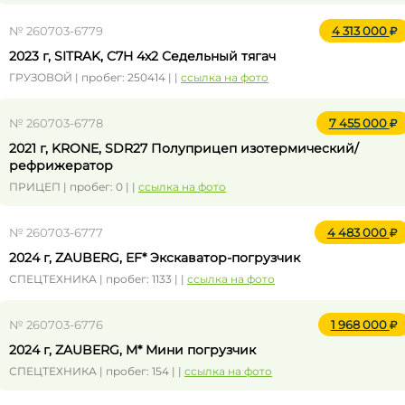
№ 260703-6779
4 313 000
2023 г, SITRAK, C7H 4x2 Седельный тягач
ГРУЗОВОЙ | пробег: 250414 | |
ссылка на фото
№ 260703-6778
7 455 000
2021 г, KRONE, SDR27 Полуприцеп изотермический/
рефрижератор
ПРИЦЕП | пробег: 0 | |
ссылка на фото
№ 260703-6777
4 483 000
2024 г, ZAUBERG, EF* Экскаватор-погрузчик
СПЕЦТЕХНИКА | пробег: 1133 | |
ссылка на фото
№ 260703-6776
1 968 000
2024 г, ZAUBERG, M* Мини погрузчик
СПЕЦТЕХНИКА | пробег: 154 | |
ссылка на фото