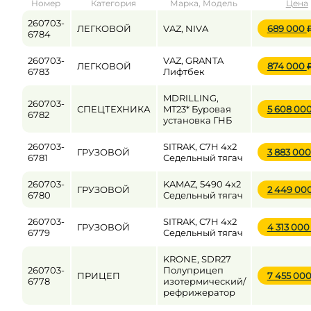
Номер
Категория
Марка, Модель
Цена
от
до
260703-
ЛЕГКОВОЙ
VAZ, NIVA
689 000
6784
260703-
VAZ, GRANTA
ЛЕГКОВОЙ
874 000
Цена
6783
Лифтбек
от
до
MDRILLING,
260703-
СПЕЦТЕХНИКА
MT23* Буровая
5 608 00
6782
установка ГНБ
260703-
SITRAK, C7H 4x2
ГРУЗОВОЙ
3 883 00
6781
Седельный тягач
260703-
KAMAZ, 5490 4x2
ГРУЗОВОЙ
2 449 00
6780
Седельный тягач
260703-
SITRAK, C7H 4x2
ГРУЗОВОЙ
4 313 00
6779
Седельный тягач
KRONE, SDR27
260703-
Полуприцеп
ПРИЦЕП
7 455 00
6778
изотермический/
рефрижератор