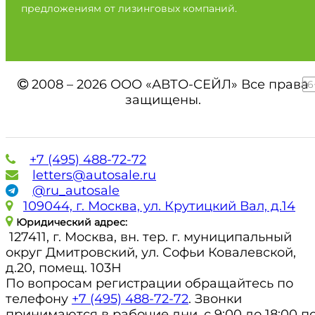
предложениям от лизинговых компаний.
2008 – 2026 ООО «АВТО-СЕЙЛ» Все права
16
защищены.
+7 (495) 488-72-72
letters@autosale.ru
@ru_autosale
109044, г. Москва, ул. Крутицкий Вал, д.14
Юридический адрес:
127411, г. Москва, вн. тер. г. муниципальный
округ Дмитровский, ул. Софьи Ковалевской,
д.20, помещ. 103Н
По вопросам регистрации обращайтесь по
телефону
+7 (495) 488-72-72
. Звонки
принимаются в рабочие дни, с 9:00 до 18:00 п