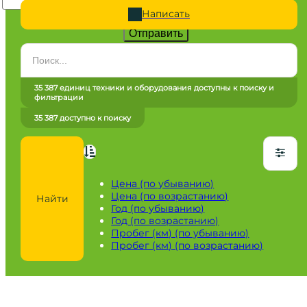
Написать
Отправить
Категория
Все категории
35 387 единиц техники и оборудования доступны к поиску и
фильтрации
Марка
35 387 доступно к поиску
Все марки
Модель
Сначала выберите марку
Цена (по убыванию)
Цена (по возрастанию)
Найти
Город / регион
Год (по убыванию)
Год (по возрастанию)
Все города
Пробег (км) (по убыванию)
Пробег (км) (по возрастанию)
Год
от
до
Пробег / Наработка