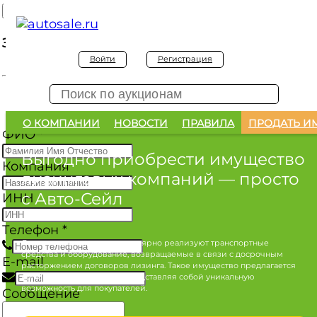
Заявка на покупку
Войти
Регистрация
Заявка на покупку изъятого а/м
О КОМПАНИИ
НОВОСТИ
ПРАВИЛА
ПРОДАТЬ И
ФИО
*
Выгодно приобрести имущество
Компания
лизинговых компаний
— просто
с Авто-Сейл
ИНН
Телефон
*
Лизинговые компании регулярно реализуют транспортные
средства и оборудование, возвращаемые в связи с досрочным
E-mail
расторжением договоров лизинга. Такое имущество предлагается
по конкурентным ценам, представляя собой уникальную
возможность для покупателей.
Сообщение