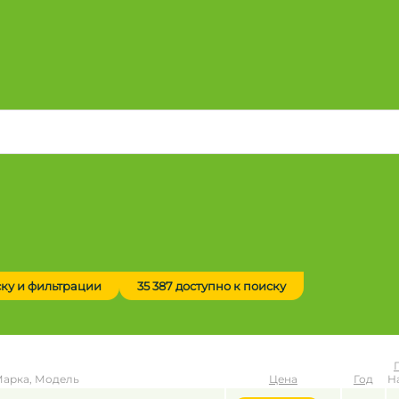
ску и фильтрации
35 387 доступно к поиску
арка, Модель
Цена
Год
Н
до