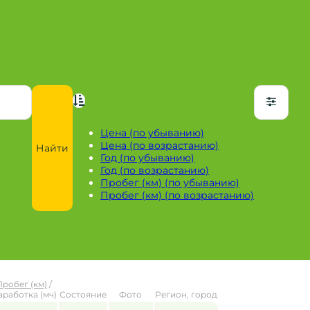
Цена (по убыванию)
Цена (по возрастанию)
Найти
Год (по убыванию)
Год (по возрастанию)
Пробег (км) (по убыванию)
Пробег (км) (по возрастанию)
Пробег (км)
/
аработка (мч)
Состояние
Фото
Регион, город