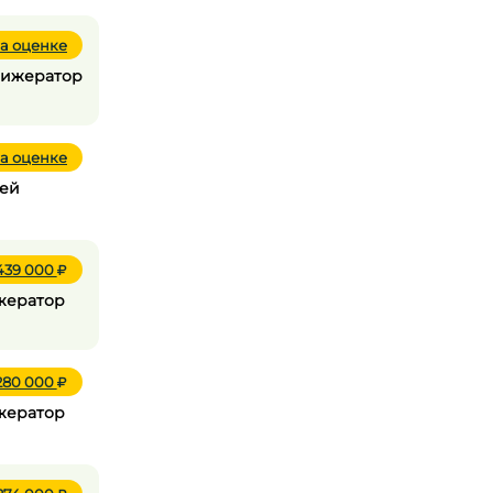
а оценке
рижератор
а оценке
сей
 439 000
ижератор
 280 000
ижератор