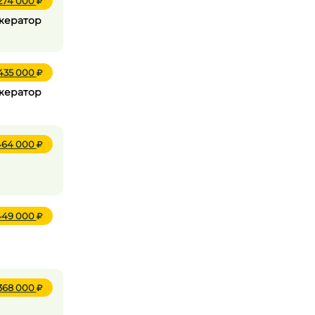
 274 000
ижератор
 435 000
ижератор
464 000
449 000
 368 000