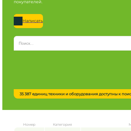
покупателей.
Написать
Категория
Все категории
Марка
Все марки
Модель
Сначала выберите марку
35 387 единиц техники и оборудования доступны к пои
Город / регион
Все города
Год
Номер
Категория
М
от