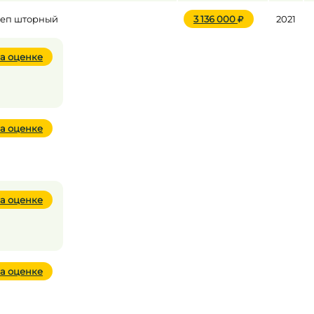
цеп шторный
3 136 000
2021
а оценке
а оценке
а оценке
а оценке