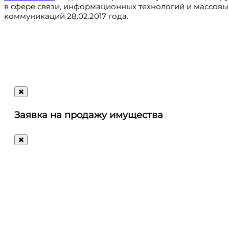
в сфере связи, информационных технологий и массовы
коммуникаций 28.02.2017 года.
Регистрация
@ru_autosale
letters@autosale.ru
Заявка на продажу имущества
+7 (495) 488-72-72
Ответим
на
любые
ваши
вопросы!