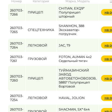
Номер
Категория
Марка, Модель
Ц
от
до
CHITIAN, EXQ9*
260703-
ПРИЦЕП
Полуприцеп
на 
7266
шторный
Цена
SHANMON, 388
260703-
СПЕЦТЕХНИКА
Экскаватор-
на 
от
до
7265
погрузчик
260703-
ЛЕГКОВОЙ
JAC, T9
на 
7264
260703-
FOTON, AUMAN 4x2
ГРУЗОВОЙ
на 
7261
Седельный тягач
ТУЙМАЗИНСКИЙ
ЗАВОД
260703-
ПРИЦЕП
АВТОБЕТОНОВОЗОВ,
на 
7260
5885* Полуприцеп
бортовой
260703-
ЛЕГКОВОЙ
HAVAL, JOLION
на 
7254
260703-
SHACMAN, SX* 6x4
ГРУЗОВОЙ
на 