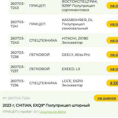
ВОСТОКСПЕЦТРАК,
260703-
ПРИЦЕП
9299* Полуприцеп
на 
7243
сортиментовоз
KASSBOHRER, DL
260703-
ПРИЦЕП
Полуприцеп
на 
7241
самосвальный
260703-
HITACHI, ZX180
СПЕЦТЕХНИКА
на 
7240
Экскаватор
260703-
ЛЕГКОВОЙ
GEELY, Atlas Pro
на 
7238
260703-
ЛЕГКОВОЙ
EXEED, LX
на 
7237
260703-
LGCE, E6210
СПЕЦТЕХНИКА
8 33
7236
Экскаватор
№ 260703-7266
на оценке
2023 г, CHITIAN, EXQ9* Полуприцеп шторный
ПРИЦЕП | пробег: 0 | |
ссылка на фото