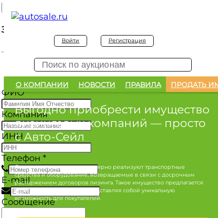
Заявка на покупку
Войти
Регистрация
Заявка на покупку изъятого а/м
О КОМПАНИИ
НОВОСТИ
ПРАВИЛА
ПРОДАТЬ И
ФИО
*
Выгодно приобрести имущество
Компания
лизинговых компаний
— просто
с Авто-Сейл
ИНН
Телефон
*
Лизинговые компании регулярно реализуют транспортные
средства и оборудование, возвращаемые в связи с досрочным
E-mail
расторжением договоров лизинга. Такое имущество предлагается
по конкурентным ценам, представляя собой уникальную
возможность для покупателей.
Сообщение