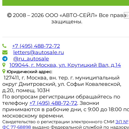
2008 – 2026 ООО «АВТО-СЕЙЛ» Все права
16
защищены.
+7 (495) 488-72-72
letters@autosale.ru
@ru_autosale
109044, г. Москва, ул. Крутицкий Вал, д.14
Юридический адрес:
127411, г. Москва, вн. тер. г. муниципальный
округ Дмитровский, ул. Софьи Ковалевской,
д.20, помещ. 103Н
По вопросам регистрации обращайтесь по
телефону
+7 (495) 488-72-72
. Звонки
принимаются в рабочие дни, с 9:00 до 18:00 п
московскому времени.
Свидетельство о регистрации электронного СМИ
ЭЛ №
ФС 77-68898
выдано Федеральной службой по надзору