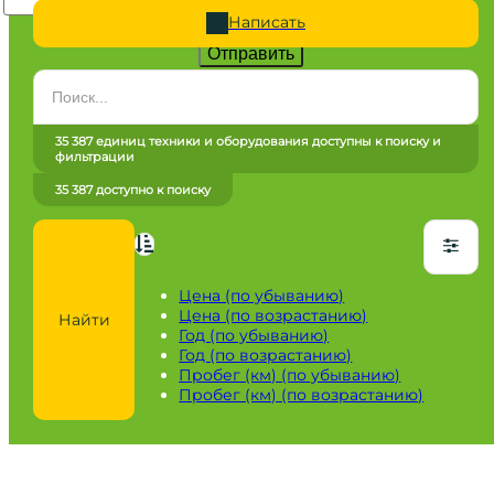
Написать
Отправить
Категория
Все категории
35 387 единиц техники и оборудования доступны к поиску и
фильтрации
Марка
35 387 доступно к поиску
Все марки
Модель
Сначала выберите марку
Цена (по убыванию)
Цена (по возрастанию)
Найти
Город / регион
Год (по убыванию)
Год (по возрастанию)
Все города
Пробег (км) (по убыванию)
Пробег (км) (по возрастанию)
Год
от
до
Пробег / Наработка