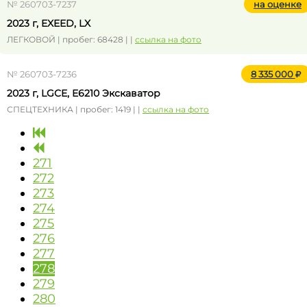
№ 260703-7237
на оценке
2023 г, EXEED, LX
ЛЕГКОВОЙ | пробег: 68428 | |
ссылка на фото
№ 260703-7236
8 335 000
2023 г, LGCE, E6210 Экскаватор
СПЕЦТЕХНИКА | пробег: 1419 | |
ссылка на фото
271
272
273
274
275
276
277
278
279
280