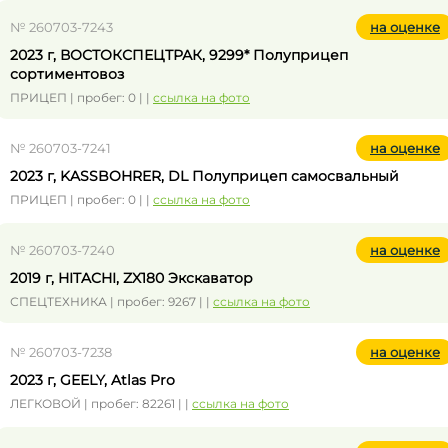
№ 260703-7243
на оценке
2023 г, ВОСТОКСПЕЦТРАК, 9299* Полуприцеп
сортиментовоз
ПРИЦЕП | пробег: 0 | |
ссылка на фото
№ 260703-7241
на оценке
2023 г, KASSBOHRER, DL Полуприцеп самосвальный
ПРИЦЕП | пробег: 0 | |
ссылка на фото
№ 260703-7240
на оценке
2019 г, HITACHI, ZX180 Экскаватор
СПЕЦТЕХНИКА | пробег: 9267 | |
ссылка на фото
№ 260703-7238
на оценке
2023 г, GEELY, Atlas Pro
ЛЕГКОВОЙ | пробег: 82261 | |
ссылка на фото