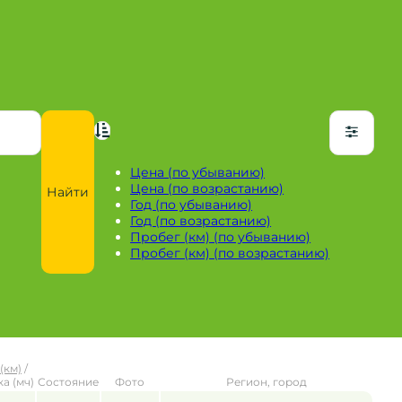
Цена (по убыванию)
Цена (по возрастанию)
Найти
Год (по убыванию)
Год (по возрастанию)
Пробег (км) (по убыванию)
Пробег (км) (по возрастанию)
(км)
/
а (мч)
Состояние
Фото
Регион, город