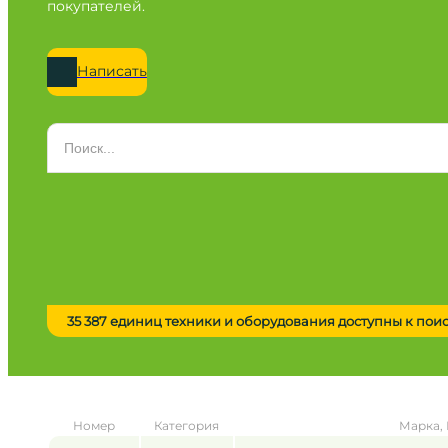
покупателей.
Написать
Категория
Все категории
Марка
Все марки
Модель
Сначала выберите марку
35 387 единиц техники и оборудования доступны к пои
Город / регион
Все города
Год
Номер
Категория
Марка,
от