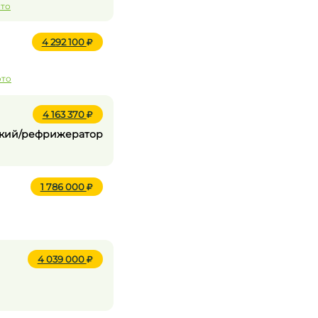
ото
4 292 100
ото
4 163 370
еский/рефрижератор
1 786 000
4 039 000