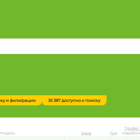
ску и фильтрации
35 387 доступно к поиску
Пробег 
 Модель
Цена
Год
Наработк
до