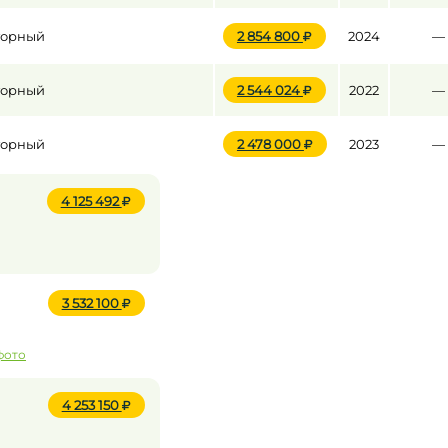
торный
2 854 800
2024
—
торный
2 544 024
2022
—
торный
2 478 000
2023
—
4 125 492
3 532 100
фото
4 253 150