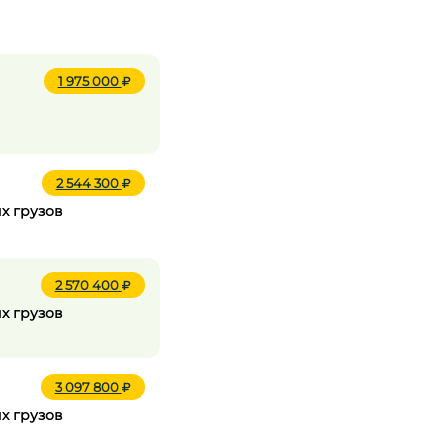
1 975 000
2 544 300
х грузов
2 570 400
х грузов
3 097 800
х грузов