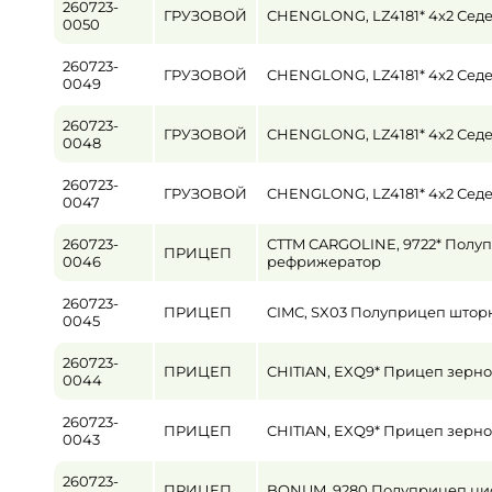
260723-
ГРУЗОВОЙ
CHENGLONG, LZ4181* 4x2 Седе
0050
Пробег / Наработка
260723-
от
ГРУЗОВОЙ
CHENGLONG, LZ4181* 4x2 Седе
0049
Цена
260723-
ГРУЗОВОЙ
CHENGLONG, LZ4181* 4x2 Седе
0048
от
260723-
ГРУЗОВОЙ
CHENGLONG, LZ4181* 4x2 Седе
0047
260723-
CTTM CARGOLINE, 9722* Полу
ПРИЦЕП
0046
рефрижератор
260723-
ПРИЦЕП
CIMC, SX03 Полуприцеп што
0045
260723-
ПРИЦЕП
CHITIAN, EXQ9* Прицеп зерн
0044
260723-
ПРИЦЕП
CHITIAN, EXQ9* Прицеп зерн
0043
260723-
ПРИЦЕП
BONUM, 9280 Полуприцеп ци