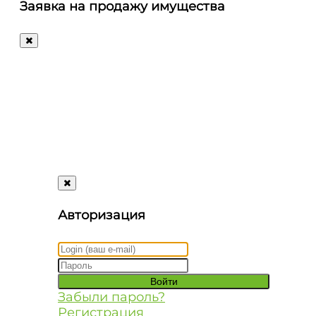
letters@autosale.ru
Заявка на продажу имущества
+7 (495) 488-72-72
Ответим
на
любые
ваши
вопросы!
Авторизация
Забыли пароль?
Регистрация