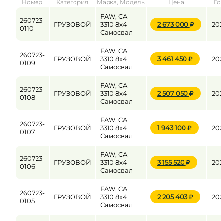
Номер
Категория
Марка, Модель
Цена
Го
от
до
FAW, CA
260723-
ГРУЗОВОЙ
3310 8x4
2 673 000
20
0110
Самосвал
Цена
FAW, CA
260723-
ГРУЗОВОЙ
3310 8x4
3 461 450
20
от
до
0109
Самосвал
FAW, CA
260723-
ГРУЗОВОЙ
3310 8x4
2 507 050
20
0108
Самосвал
FAW, CA
260723-
ГРУЗОВОЙ
3310 8x4
1 943 100
20
0107
Самосвал
FAW, CA
260723-
ГРУЗОВОЙ
3310 8x4
3 155 520
20
0106
Самосвал
FAW, CA
260723-
ГРУЗОВОЙ
3310 8x4
2 205 403
20
0105
Самосвал