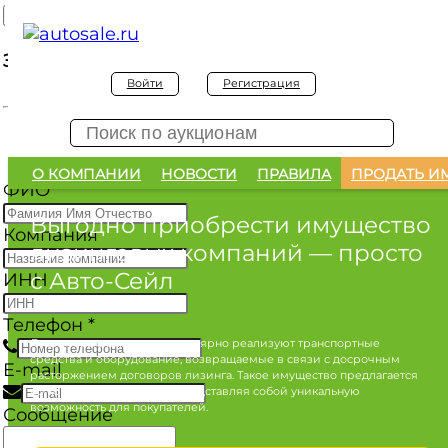
Заявка на покупку
Войти
Регистрация
Заявка на покупку изъятого а/м
О КОМПАНИИ
НОВОСТИ
ПРАВИЛА
ПРОДАТЬ И
ФИО
*
Выгодно приобрести имущество
Компания
лизинговых компаний
— просто
с Авто-Сейл
ИНН
Телефон
*
Лизинговые компании регулярно реализуют транспортные
средства и оборудование, возвращаемые в связи с досрочным
E-mail
расторжением договоров лизинга. Такое имущество предлагается
по конкурентным ценам, представляя собой уникальную
возможность для покупателей.
Сообщение