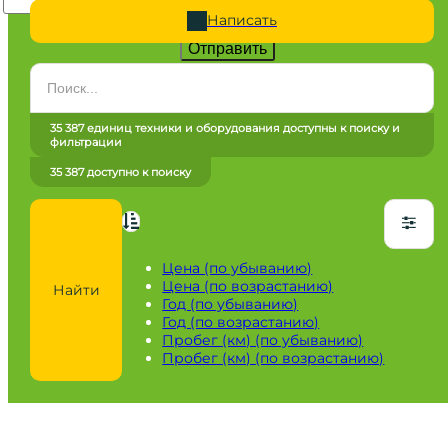
Написать
Отправить
Категория
Все категории
35 387 единиц техники и оборудования доступны к поиску и
фильтрации
Марка
35 387 доступно к поиску
Все марки
Модель
Сначала выберите марку
Цена (по убыванию)
Цена (по возрастанию)
Найти
Город / регион
Год (по убыванию)
Год (по возрастанию)
Все города
Пробег (км) (по убыванию)
Пробег (км) (по возрастанию)
Год
от
до
Пробег / Наработка