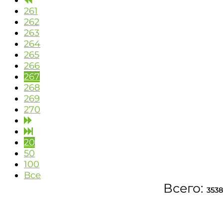
261
262
263
264
265
266
267
268
269
270
20
50
100
Все
Всего:
3538