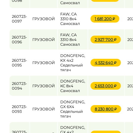
0098
Самосвал
FAW, CA
260723-
ГРУЗОВОЙ
3310 8x4
1 681 200
20
0097
Самосвал
FAW, CA
260723-
ГРУЗОВОЙ
3310 8x4
2 927 700
20
0096
Самосвал
DONGFENG,
260723-
KX 4x2
ГРУЗОВОЙ
4 532 640
20
0095
Седельный
тягач
DONGFENG,
260723-
ГРУЗОВОЙ
KC 8x4
2 653 000
20
0094
Самосвал
DONGFENG,
260723-
GX 6X4
ГРУЗОВОЙ
8 230 800
20
0093
Седельный
тягач
DONGFENG,
260723-
GX 4x2