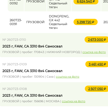
ГРУЗОВОЙ
6 624 540
20
0092
Седельный
тягач
DONGFENG,
260723-
GX 4x2
ГРУЗОВОЙ
5 298 720
20
0091
Седельный
тягач
№ 260723-0110
2 673 000
2023 г, FAW, CA 3310 8x4 Самосвал
ГРУЗОВОЙ | пробег: 170843 | НИЖНИЙ НОВГОРОД |
ссылка на фото
№ 260723-0109
3 461 450
2023 г, FAW, CA 3310 8x4 Самосвал
ГРУЗОВОЙ | пробег: 130904 | Саха |
ссылка на фото
№ 260723-0108
2 507 050
2023 г, FAW, CA 3310 8x4 Самосвал
ГРУЗОВОЙ | пробег: 156696 | МОСКВА |
ссылка на фото