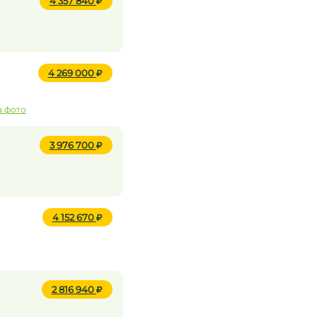
4 357 840
4 269 000
а фото
3 976 700
4 152 670
2 816 940