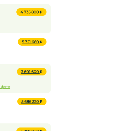
4 735 800
5 721 660
3 601 600
а фото
5 686 320