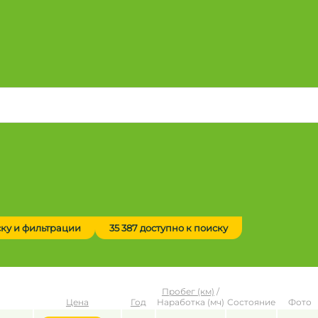
ску и фильтрации
35 387 доступно к поиску
Пробег (км)
/
Цена
Год
Наработка (мч)
Состояние
Фото
до