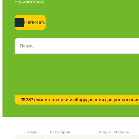
покупателей.
Написать
Категория
Все категории
Марка
Все марки
Модель
Сначала выберите марку
35 387 единиц техники и оборудования доступны к пои
Город / регион
Все города
Год
Номер
Категория
Марка, Модель
от