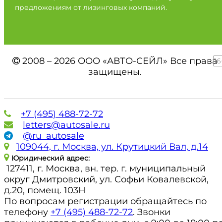
предложениям от лизинговых компаний.
2008 – 2026 ООО «АВТО-СЕЙЛ» Все права
16
защищены.
+7 (495) 488-72-72
letters@autosale.ru
@ru_autosale
109044, г. Москва, ул. Крутицкий Вал, д.14
Юридический адрес:
127411, г. Москва, вн. тер. г. муниципальный
округ Дмитровский, ул. Софьи Ковалевской,
д.20, помещ. 103Н
По вопросам регистрации обращайтесь по
телефону
+7 (495) 488-72-72
. Звонки