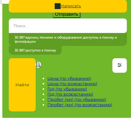
Написать
Отправить
Категория
Все категории
35 387 единиц техники и оборудования доступны к поиску и
фильтрации
Марка
35 387 доступно к поиску
Все марки
Модель
Сначала выберите марку
Цена (по убыванию)
Цена (по возрастанию)
Найти
Город / регион
Год (по убыванию)
Год (по возрастанию)
Все города
Пробег (км) (по убыванию)
Пробег (км) (по возрастанию)
Год
от
до
Пробег / Наработка