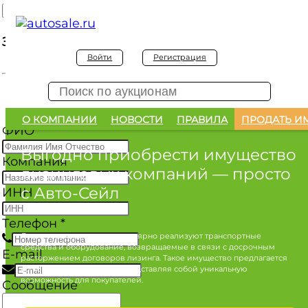
Заявка на покупку
Войти
Регистрация
Заявка на покупку изъятого а/м
О КОМПАНИИ
НОВОСТИ
ПРАВИЛА
ПРОДАТЬ И
ФИО
*
Выгодно приобрести имущество
Компания
лизинговых компаний
— просто
с Авто-Сейл
ИНН
Телефон
*
Лизинговые компании регулярно реализуют транспортные
средства и оборудование, возвращаемые в связи с досрочным
E-mail
расторжением договоров лизинга. Такое имущество предлагается
по конкурентным ценам, представляя собой уникальную
возможность для покупателей.
Сообщение