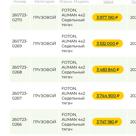
Номер
Категория
Марка, Модель
Цена
Го
от
до
FOTON,
260723-
AUMAN 4x2
ГРУЗОВОЙ
3 977 190
20
0270
Седельный
тягач
Цена
FOTON,
от
до
260723-
AUMAN 4x2
ГРУЗОВОЙ
3 532 000
20
0269
Седельный
тягач
FOTON,
260723-
AUMAN 4x2
ГРУЗОВОЙ
3 483 840
20
0268
Седельный
тягач
FOTON,
260723-
AUMAN 4x2
ГРУЗОВОЙ
3 744 900
20
0267
Седельный
тягач
FOTON,
260723-
AUMAN 4x2
ГРУЗОВОЙ
3 747 180
20
0266
Седельный
тягач