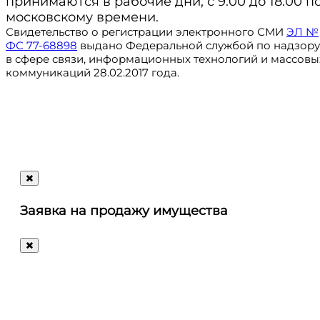
принимаются в рабочие дни, с 9:00 до 18:00 п
московскому времени.
Свидетельство о регистрации электронного СМИ
ЭЛ №
ФС 77-68898
выдано Федеральной службой по надзору
в сфере связи, информационных технологий и массовы
коммуникаций 28.02.2017 года.
Регистрация
@ru_autosale
letters@autosale.ru
Заявка на продажу имущества
+7 (495) 488-72-72
Ответим
на
любые
ваши
вопросы!