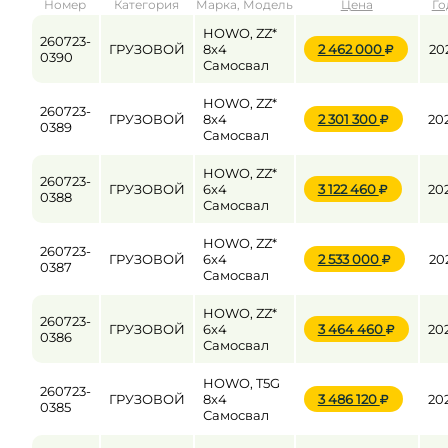
Номер
Категория
Марка, Модель
Цена
Го
от
до
HOWO, ZZ*
260723-
ГРУЗОВОЙ
8x4
2 462 000
20
0390
Самосвал
Цена
HOWO, ZZ*
260723-
ГРУЗОВОЙ
8x4
2 301 300
20
от
до
0389
Самосвал
HOWO, ZZ*
260723-
ГРУЗОВОЙ
6x4
3 122 460
20
0388
Самосвал
HOWO, ZZ*
260723-
ГРУЗОВОЙ
6x4
2 533 000
20
0387
Самосвал
HOWO, ZZ*
260723-
ГРУЗОВОЙ
6x4
3 464 460
20
0386
Самосвал
HOWO, T5G
260723-
ГРУЗОВОЙ
8x4
3 486 120
20
0385
Самосвал