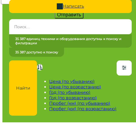
Написать
Отправить
Категория
Все категории
35 387 единиц техники и оборудования доступны к поиску и
фильтрации
Марка
35 387 доступно к поиску
Все марки
Модель
Сначала выберите марку
Цена (по убыванию)
Цена (по возрастанию)
Найти
Город / регион
Год (по убыванию)
Год (по возрастанию)
Все города
Пробег (км) (по убыванию)
Пробег (км) (по возрастанию)
Год
от
до
Пробег / Наработка