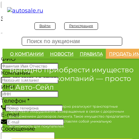
Заявка на покупку
Войти
Регистрация
Заявка на покупку изъятого а/м
О КОМПАНИИ
НОВОСТИ
ПРАВИЛА
ПРОДАТЬ И
ФИО
*
Выгодно приобрести имущество
Компания
лизинговых компаний
— просто
с Авто-Сейл
ИНН
Телефон
*
Лизинговые компании регулярно реализуют транспортные
средства и оборудование, возвращаемые в связи с досрочным
E-mail
расторжением договоров лизинга. Такое имущество предлагается
по конкурентным ценам, представляя собой уникальную
возможность для покупателей.
Сообщение