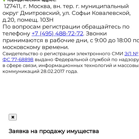
127411, г. Москва, вн. тер. г. муниципальный
округ Дмитровский, ул. Софьи Ковалевской,
д.20, помещ. 103Н
По вопросам регистрации обращайтесь по
телефону
+7 (495) 488-72-72
. Звонки
принимаются в рабочие дни, с 9:00 до 18:00 п
московскому времени.
Свидетельство о регистрации электронного СМИ
ЭЛ №
ФС 77-68898
выдано Федеральной службой по надзору
в сфере связи, информационных технологий и массовы
коммуникаций 28.02.2017 года.
Регистрация
@ru_autosale
letters@autosale.ru
Заявка на продажу имущества
+7 (495) 488-72-72