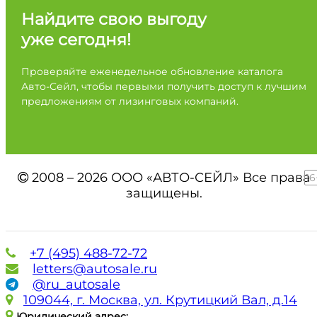
Найдите свою выгоду
уже сегодня!
Проверяйте еженедельное обновление каталога
Авто-Сейл, чтобы первыми получить доступ к лучшим
предложениям от лизинговых компаний.
2008 – 2026 ООО «АВТО-СЕЙЛ» Все права
16
защищены.
+7 (495) 488-72-72
letters@autosale.ru
@ru_autosale
109044, г. Москва, ул. Крутицкий Вал, д.14
Юридический адрес: