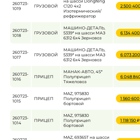
на шасси Dongfeng
260723-
ГРУЗОВОЙ
C120 4x2
2 500 40
1019
Изотермический/
рефрижератор
МАШИНО-ДЕТАЛЬ,
260723-
ГРУЗОВОЙ
5339* на шасси МАЗ
6 134 40
1018
6312 6x4 Зерновоз
МАШИНО-ДЕТАЛЬ,
260723-
ГРУЗОВОЙ
5339* на шасси МАЗ
6 073 20
1017
6312 6x4 Зерновоз
МАНАК-АВТО, 4S*
260723-
ПРИЦЕП
Полуприцеп
6 048 84
1016
Тяжеловоз
MAZ, 975830
260723-
ПРИЦЕП
Полуприцеп
1 560 60
1015
бортовой
MAZ, 975830
260723-
ПРИЦЕП
Полуприцеп
1 118 150
1014
бортовой
MAZ, 69365Т на шасси
260723-