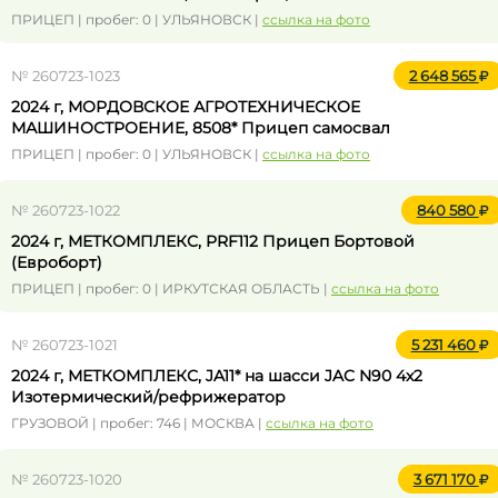
ПРИЦЕП | пробег: 0 | УЛЬЯНОВСК |
ссылка на фото
№ 260723-1023
2 648 565
2024 г, МОРДОВСКОЕ АГРОТЕХНИЧЕСКОЕ
МАШИНОСТРОЕНИЕ, 8508* Прицеп самосвал
ПРИЦЕП | пробег: 0 | УЛЬЯНОВСК |
ссылка на фото
№ 260723-1022
840 580
2024 г, МЕТКОМПЛЕКС, PRF112 Прицеп Бортовой
(Евроборт)
ПРИЦЕП | пробег: 0 | ИРКУТСКАЯ ОБЛАСТЬ |
ссылка на фото
№ 260723-1021
5 231 460
2024 г, МЕТКОМПЛЕКС, JA11* на шасси JAC N90 4x2
Изотермический/рефрижератор
ГРУЗОВОЙ | пробег: 746 | МОСКВА |
ссылка на фото
№ 260723-1020
3 671 170