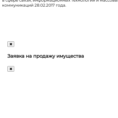
в сфере связи, информационных технологий и массовы
коммуникаций 28.02.2017 года.
Регистрация
@ru_autosale
letters@autosale.ru
Заявка на продажу имущества
+7 (495) 488-72-72
Ответим
на
любые
ваши
вопросы!