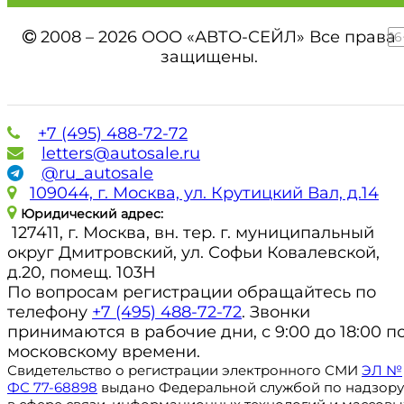
2008 – 2026 ООО «АВТО-СЕЙЛ» Все права
16
защищены.
+7 (495) 488-72-72
letters@autosale.ru
@ru_autosale
109044, г. Москва, ул. Крутицкий Вал, д.14
Юридический адрес:
127411, г. Москва, вн. тер. г. муниципальный
округ Дмитровский, ул. Софьи Ковалевской,
д.20, помещ. 103Н
По вопросам регистрации обращайтесь по
телефону
+7 (495) 488-72-72
. Звонки
принимаются в рабочие дни, с 9:00 до 18:00 п
московскому времени.
Свидетельство о регистрации электронного СМИ
ЭЛ №
ФС 77-68898
выдано Федеральной службой по надзору