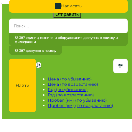
Написать
Отправить
Категория
Все категории
35 387 единиц техники и оборудования доступны к поиску и
фильтрации
Марка
35 387 доступно к поиску
Все марки
Модель
Сначала выберите марку
Цена (по убыванию)
Цена (по возрастанию)
Найти
Город / регион
Год (по убыванию)
Год (по возрастанию)
Все города
Пробег (км) (по убыванию)
Пробег (км) (по возрастанию)
Год
от
до
Пробег / Наработка