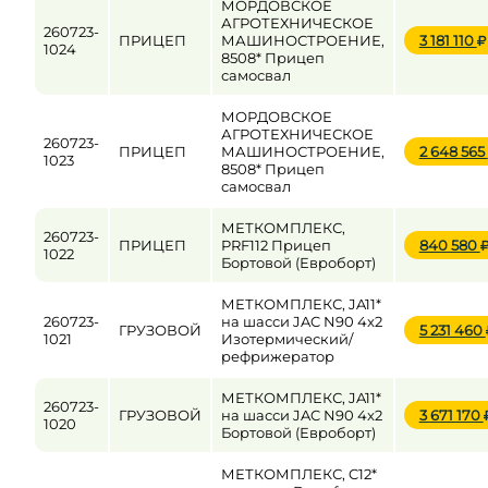
МОРДОВСКОЕ
АГРОТЕХНИЧЕСКОЕ
260723-
ПРИЦЕП
МАШИНОСТРОЕНИЕ,
3 181 110
1024
8508* Прицеп
самосвал
МОРДОВСКОЕ
АГРОТЕХНИЧЕСКОЕ
260723-
ПРИЦЕП
МАШИНОСТРОЕНИЕ,
2 648 565
1023
8508* Прицеп
самосвал
МЕТКОМПЛЕКС,
260723-
ПРИЦЕП
PRF112 Прицеп
840 580
1022
Бортовой (Евроборт)
МЕТКОМПЛЕКС, JA11*
260723-
на шасси JAC N90 4x2
ГРУЗОВОЙ
5 231 460
1021
Изотермический/
рефрижератор
МЕТКОМПЛЕКС, JA11*
260723-
ГРУЗОВОЙ
на шасси JAC N90 4x2
3 671 170
1020
Бортовой (Евроборт)
МЕТКОМПЛЕКС, C12*