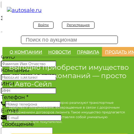
Заявка на покупку
Войти
Регистрация
Заявка на покупку изъятого а/м
О КОМПАНИИ
НОВОСТИ
ПРАВИЛА
ПРОДАТЬ И
ФИО
*
Выгодно приобрести имущество
Компания
лизинговых компаний
— просто
с Авто-Сейл
ИНН
Телефон
*
Лизинговые компании регулярно реализуют транспортные
средства и оборудование, возвращаемые в связи с досрочным
E-mail
расторжением договоров лизинга. Такое имущество предлагается
по конкурентным ценам, представляя собой уникальную
возможность для покупателей.
Сообщение