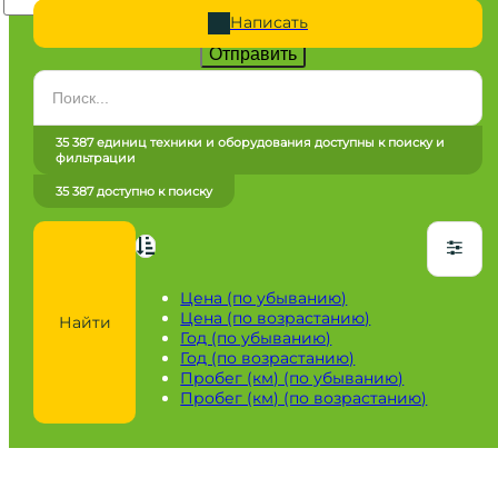
Написать
Отправить
Категория
Все категории
35 387 единиц техники и оборудования доступны к поиску и
фильтрации
Марка
35 387 доступно к поиску
Все марки
Модель
Сначала выберите марку
Цена (по убыванию)
Цена (по возрастанию)
Найти
Город / регион
Год (по убыванию)
Год (по возрастанию)
Все города
Пробег (км) (по убыванию)
Пробег (км) (по возрастанию)
Год
от
до
Пробег / Наработка