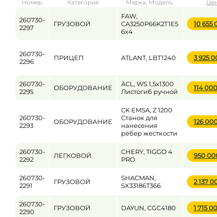
Номер
Категория
Марка, Модель
Це
от
до
FAW,
260730-
ГРУЗОВОЙ
CA3250P66K2T1E5
10 655
2297
6х4
Цена
260730-
ПРИЦЕП
ATLANT, LBT1240
3 925 
от
до
2296
260730-
ACL, WS 1,5x1300
ОБОРУДОВАНИЕ
114 00
2295
Листогиб ручной
CK EMSA, Z 1200
260730-
Станок для
ОБОРУДОВАНИЕ
126 00
2293
нанесения
рёбер жесткости
260730-
CHERY, TIGGO 4
ЛЕГКОВОЙ
950 0
2292
PRO
260730-
SHACMAN,
ГРУЗОВОЙ
2 137 
2291
SX33186T366
260730-
ГРУЗОВОЙ
DAYUN, CGC4180
1 715 0
2290