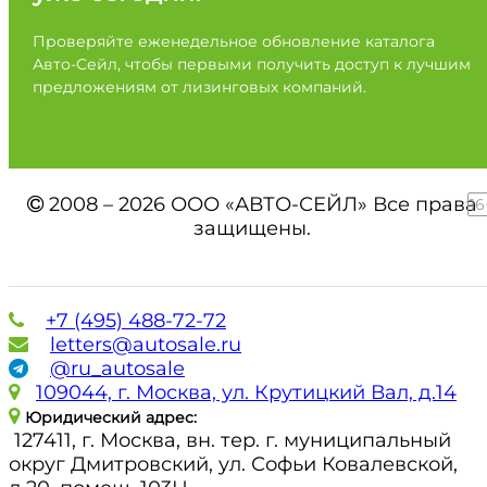
Проверяйте еженедельное обновление каталога
Авто-Сейл, чтобы первыми получить доступ к лучшим
предложениям от лизинговых компаний.
2008 – 2026 ООО «АВТО-СЕЙЛ» Все права
16
защищены.
+7 (495) 488-72-72
letters@autosale.ru
@ru_autosale
109044, г. Москва, ул. Крутицкий Вал, д.14
Юридический адрес:
127411, г. Москва, вн. тер. г. муниципальный
округ Дмитровский, ул. Софьи Ковалевской,