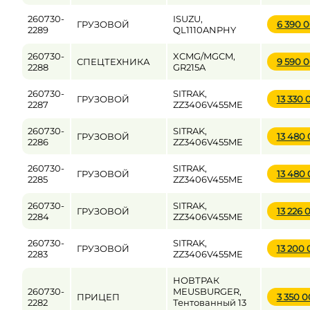
260730-
ISUZU,
ГРУЗОВОЙ
6 390 
2289
QL1110ANPHY
260730-
XCMG/MGCM,
СПЕЦТЕХНИКА
9 590 
2288
GR215A
260730-
SITRAK,
ГРУЗОВОЙ
13 330
2287
ZZ3406V455ME
260730-
SITRAK,
ГРУЗОВОЙ
13 480
2286
ZZ3406V455ME
260730-
SITRAK,
ГРУЗОВОЙ
13 480
2285
ZZ3406V455ME
260730-
SITRAK,
ГРУЗОВОЙ
13 226
2284
ZZ3406V455ME
260730-
SITRAK,
ГРУЗОВОЙ
13 200
2283
ZZ3406V455ME
НОВТРАК
260730-
MEUSBURGER,
ПРИЦЕП
3 350 
2282
Тентованный 13