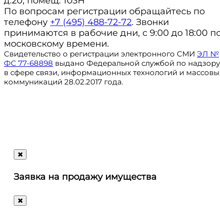
д.20, помещ. 103Н
По вопросам регистрации обращайтесь по
телефону
+7 (495) 488-72-72
. Звонки
принимаются в рабочие дни, с 9:00 до 18:00 п
московскому времени.
Свидетельство о регистрации электронного СМИ
ЭЛ №
ФС 77-68898
выдано Федеральной службой по надзору
в сфере связи, информационных технологий и массовы
коммуникаций 28.02.2017 года.
Регистрация
@ru_autosale
letters@autosale.ru
Заявка на продажу имущества
+7 (495) 488-72-72
Ответим
на