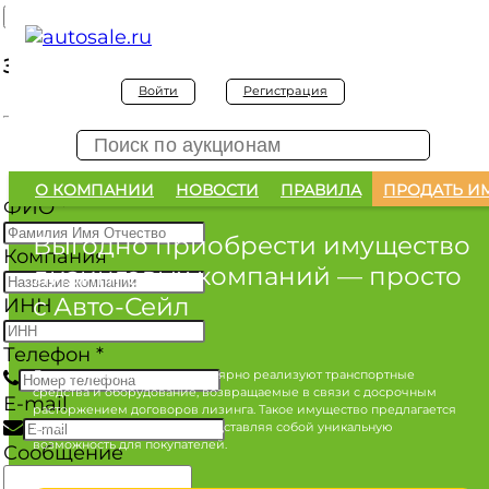
Заявка на покупку
Войти
Регистрация
Заявка на покупку изъятого а/м
О КОМПАНИИ
НОВОСТИ
ПРАВИЛА
ПРОДАТЬ И
ФИО
*
Выгодно приобрести имущество
Компания
лизинговых компаний
— просто
с Авто-Сейл
ИНН
Телефон
*
Лизинговые компании регулярно реализуют транспортные
средства и оборудование, возвращаемые в связи с досрочным
E-mail
расторжением договоров лизинга. Такое имущество предлагается
по конкурентным ценам, представляя собой уникальную
возможность для покупателей.
Сообщение