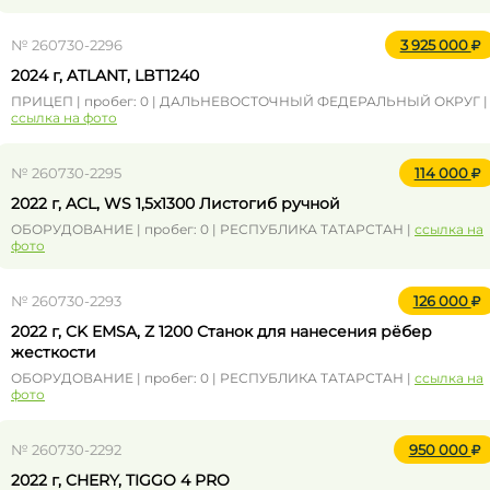
№ 260730-2296
3 925 000
2024 г, ATLANT, LBT1240
ПРИЦЕП | пробег: 0 | ДАЛЬНЕВОСТОЧНЫЙ ФЕДЕРАЛЬНЫЙ ОКРУГ |
ссылка на фото
№ 260730-2295
114 000
2022 г, ACL, WS 1,5x1300 Листогиб ручной
ОБОРУДОВАНИЕ | пробег: 0 | РЕСПУБЛИКА ТАТАРСТАН |
ссылка на
фото
№ 260730-2293
126 000
2022 г, CK EMSA, Z 1200 Станок для нанесения рёбер
жесткости
ОБОРУДОВАНИЕ | пробег: 0 | РЕСПУБЛИКА ТАТАРСТАН |
ссылка на
фото
№ 260730-2292
950 000
2022 г, CHERY, TIGGO 4 PRO