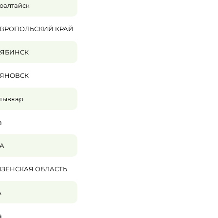
оалтайск
АВРОПОЛЬСКИЙ КРАЙ
ЛЯБИНСК
ЬЯНОВСК
тывкар
а
А
ЗЕНСКАЯ ОБЛАСТЬ
А
а