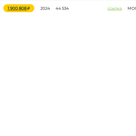
1 900 808
2024
44 534
ссылка
МО