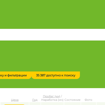
ску и фильтрации
35 387 доступно к поиску
Пробег (км)
/
Цена
Год
Наработка (мч)
Состояние
Фото
до