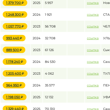
1 379 700
2025
5 957
ссылка
Нов
1 248 300
2024
1 921
ссылка
СТ
до
1 057 770
2023
56 708
ссылка
ЧЕ
до
993 440
2024
32 708
ссылка
УЛ
889 500
2023
61 126
ссылка
Сык
1 178 240
2024
84 530
ссылка
Сах
1 205 400
2023
4 062
ссылка
ТУЛ
964 950
2024
35 577
ссылка
ПЕН
1 198 050
2025
12 132
ссылка
УФ
1 329 440
2025
70 310
ссылка
Сах