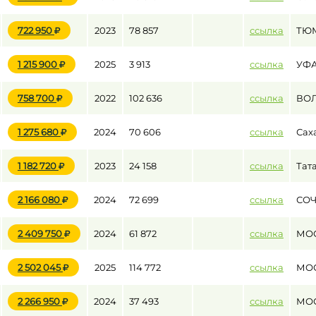
722 950
2023
78 857
ссылка
ТЮ
1 215 900
2025
3 913
ссылка
УФ
758 700
2022
102 636
ссылка
ВОЛ
1 275 680
2024
70 606
ссылка
Сах
1 182 720
2023
24 158
ссылка
Тат
2 166 080
2024
72 699
ссылка
СО
2 409 750
2024
61 872
ссылка
МО
2 502 045
2025
114 772
ссылка
МО
2 266 950
2024
37 493
ссылка
МО