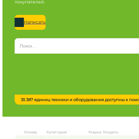
покупателей.
Написать
Категория
Все категории
Марка
Все марки
Модель
Сначала выберите марку
35 387 единиц техники и оборудования доступны к пои
Город / регион
Все города
Год
Номер
Категория
Марка, Модель
от