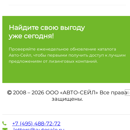
Найдите свою выгоду
уже сегодня!
Проверяйте еженедельное обновление каталога
Авто-Сейл, чтобы первыми получить доступ к лучшим
предложениям от лизинговых компаний.
2008 – 2026 ООО «АВТО-СЕЙЛ» Все права
16
защищены.
+7 (495) 488-72-72
letters@autosale.ru