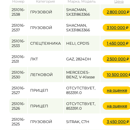
Номер
Категория
Марка, Модель
Цена
от
до
251016-
SHACMAN,
ГРУЗОВОЙ
2 800 000
2538
SX331863366
251016-
SHACMAN,
ГРУЗОВОЙ
3 100 000
Цена
2537
SX331863366
от
до
251016-
СПЕЦТЕХНИКА
HELI, CPD15
1 450 000
2533
251016-
ЛКТ
GAZ, 2824DH
2 500 000
2531
251016-
MERCEDES-
ЛЕГКОВОЙ
10 500 000
2530
BENZ, V-Klasse
251016-
ОТСУТСТВУЕТ,
ПРИЦЕП
на оценке
2527
853391.0
251016-
ОТСУТСТВУЕТ,
ПРИЦЕП
на оценке
2526
853391.0
251016-
ГРУЗОВОЙ
SITRAK, C7H
3 450 000
2525