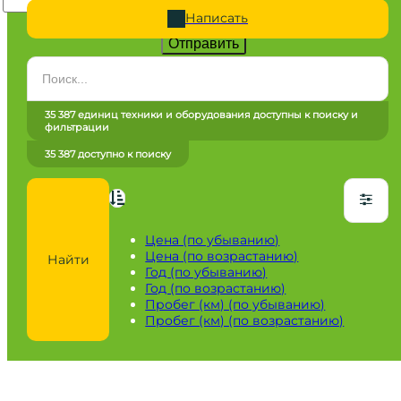
Написать
Отправить
Категория
Все категории
35 387 единиц техники и оборудования доступны к поиску и
фильтрации
Марка
35 387 доступно к поиску
Все марки
Модель
Сначала выберите марку
Цена (по убыванию)
Цена (по возрастанию)
Найти
Город / регион
Год (по убыванию)
Год (по возрастанию)
Все города
Пробег (км) (по убыванию)
Пробег (км) (по возрастанию)
Год
от
до
Пробег / Наработка