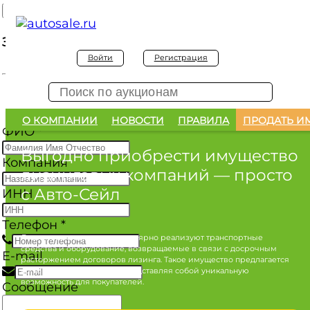
Заявка на покупку
Войти
Регистрация
Заявка на покупку изъятого а/м
О КОМПАНИИ
НОВОСТИ
ПРАВИЛА
ПРОДАТЬ И
ФИО
*
Выгодно приобрести имущество
Компания
лизинговых компаний
— просто
с Авто-Сейл
ИНН
Телефон
*
Лизинговые компании регулярно реализуют транспортные
средства и оборудование, возвращаемые в связи с досрочным
E-mail
расторжением договоров лизинга. Такое имущество предлагается
по конкурентным ценам, представляя собой уникальную
возможность для покупателей.
Сообщение