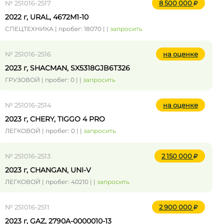
№ 251016-2517
8 500 000
2022 г, URAL, 4672М1-10
СПЕЦТЕХНИКА | пробег: 18070 | |
запросить
№ 251016-2516
на оценке
2023 г, SHACMAN, SX5318GJB6T326
ГРУЗОВОЙ | пробег: 0 | |
запросить
№ 251016-2514
на оценке
2023 г, CHERY, TIGGO 4 PRO
ЛЕГКОВОЙ | пробег: 0 | |
запросить
№ 251016-2513
2 150 000
2023 г, CHANGAN, UNI-V
ЛЕГКОВОЙ | пробег: 40210 | |
запросить
№ 251016-2511
2 900 000
2023 г, GAZ, 2790A-0000010-13