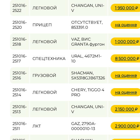
251016-
CHANGAN, UNI-
ЛЕГКОВОЙ
1 950 000
2522
V
251016-
ОТСУТСТВУЕТ,
ПРИЦЕП
на оценке
2520
853391.0
251016-
VAZ, ВИС
ЛЕГКОВОЙ
1 000 000
2518
GRANTA фургон
251016-
URAL, 4672М1-
СПЕЦТЕХНИКА
8 500 000
2517
10
251016-
SHACMAN,
ГРУЗОВОЙ
на оценке
2516
SX5318GJB6T326
251016-
CHERY, TIGGO 4
ЛЕГКОВОЙ
на оценке
2514
PRO
251016-
CHANGAN, UNI-
ЛЕГКОВОЙ
2 150 000
2513
V
251016-
GAZ, 2790A-
ЛКТ
2 900 000
2511
0000010-13