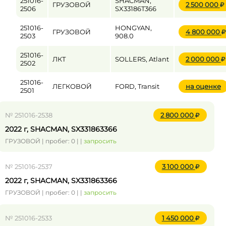
251016-
SHACMAN,
ГРУЗОВОЙ
2 500 000
2506
SX33186T366
251016-
HONGYAN,
ГРУЗОВОЙ
4 800 000
2503
908.0
251016-
ЛКТ
SOLLERS, Atlant
2 000 000
2502
251016-
ЛЕГКОВОЙ
FORD, Transit
на оценке
2501
№ 251016-2538
2 800 000
2022 г, SHACMAN, SX331863366
ГРУЗОВОЙ | пробег: 0 | |
запросить
№ 251016-2537
3 100 000
2022 г, SHACMAN, SX331863366
ГРУЗОВОЙ | пробег: 0 | |
запросить
№ 251016-2533
1 450 000