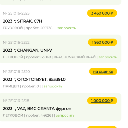
№ 251016-2525
3 450 000
2023 г, SITRAK, C7H
ГРУЗОВОЙ | пробег: 265738 | |
запросить
№ 251016-2522
1 950 000
2023 г, CHANGAN, UNI-V
ЛЕГКОВОЙ | пробег: 63069 | КРАСНОЯРСКИЙ КРАЙ |
запросить
№ 251016-2520
на оценке
2023 г, ОТСУТСТВУЕТ, 853391.0
ПРИЦЕП | пробег: 0 | |
запросить
№ 251016-2518
1 000 000
2023 г, VAZ, ВИС GRANTA фургон
ЛЕГКОВОЙ | пробег: 44626 | |
запросить