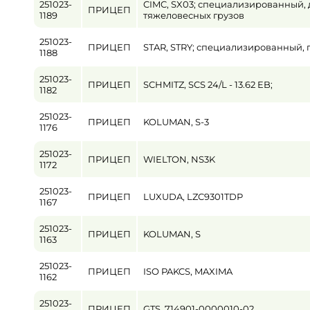
251023-
CIMC, SX03; специализированный,
ПРИЦЕП
1189
тяжеловесных грузов
Пробег / Наработка
251023-
от
ПРИЦЕП
STAR, STRY; специализированный,
1188
Цена
251023-
ПРИЦЕП
SCHMITZ, SCS 24/L - 13.62 EB;
1182
от
251023-
ПРИЦЕП
KOLUMAN, S-3
1176
251023-
ПРИЦЕП
WIELTON, NS3K
1172
251023-
ПРИЦЕП
LUXUDA, LZC9301TDP
1167
251023-
ПРИЦЕП
KOLUMAN, S
1163
251023-
ПРИЦЕП
ISO PAKCS, MAXIMA
1162
251023-
ПРИЦЕП
GTS, 714901-0000010-02