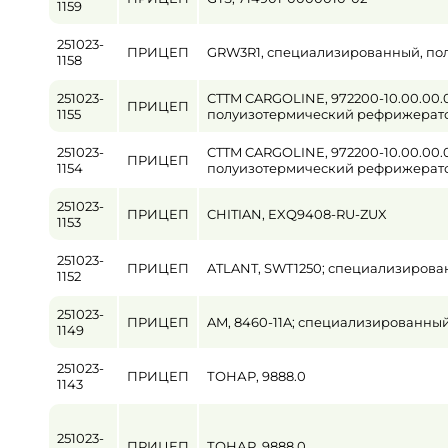
1159
251023-
ПРИЦЕП
GRW3R1, специализированный, по
1158
251023-
CTTM CARGOLINE, 972200-10.00.00
ПРИЦЕП
1155
полуизотермический рефрижерат
251023-
CTTM CARGOLINE, 972200-10.00.00
ПРИЦЕП
1154
полуизотермический рефрижерат
251023-
ПРИЦЕП
CHITIAN, EXQ9408-RU-ZUX
1153
251023-
ПРИЦЕП
ATLANT, SWT1250; специализиров
1152
251023-
ПРИЦЕП
AM, 8460-11A; специализированны
1149
251023-
ПРИЦЕП
ТОНАР, 9888.0
1143
251023-
ПРИЦЕП
ТОНАР, 9888.0