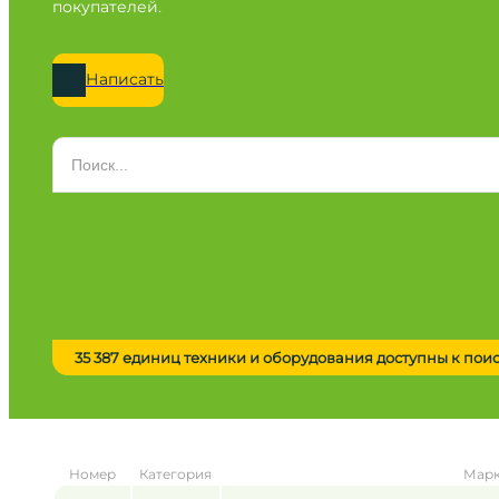
покупателей.
Написать
Категория
Все категории
Марка
Все марки
Модель
Сначала выберите марку
35 387 единиц техники и оборудования доступны к пои
Город / регион
Все города
Год
Номер
Категория
Марк
от