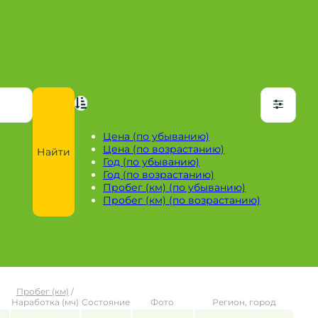
Цена (по убыванию)
Цена (по возрастанию)
Найти
Год (по убыванию)
Год (по возрастанию)
Пробег (км) (по убыванию)
Пробег (км) (по возрастанию)
Пробег (км)
/
Наработка (мч)
Состояние
Фото
Регион, город