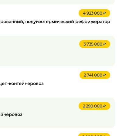
4 923 000
лизированный, полуизотермический рефрижератор
3 735 000
2 741 000
ицеп-контейнеровоз
2 290 000
тейнеровоз