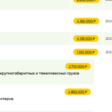
4 160 000
202
4 135 000
202
1 610 000
202
2 710 000
и крупногабаритных и тяжеловесных грузов
4 892 000
истерна