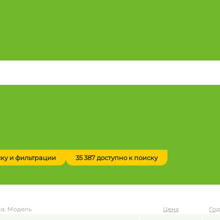
ску и фильтрации
35 387 доступно к поиску
а, Модель
Цена
Год
до