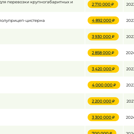
 для перевозки крупногабаритных и
2 710 000
202
до
 полуприцеп-цистерна
4 892 000
202
3 930 000
202
до
2 858 000
202
3 420 000
202
4 000 000
202
2 200 000
202
3 300 000
202
700 000
202